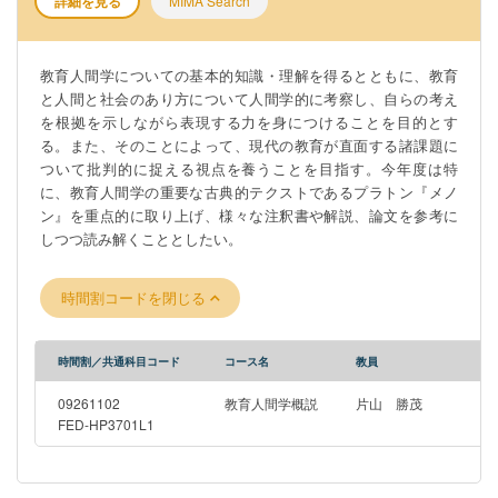
詳細を見る
MIMA Search
教育人間学についての基本的知識・理解を得るとともに、教育
と人間と社会のあり方について人間学的に考察し、自らの考え
を根拠を示しながら表現する力を身につけることを目的とす
る。また、そのことによって、現代の教育が直面する諸課題に
ついて批判的に捉える視点を養うことを目指す。今年度は特
に、教育人間学の重要な古典的テクストであるプラトン『メノ
ン』を重点的に取り上げ、様々な注釈書や解説、論文を参考に
しつつ読み解くこととしたい。
時間割コードを閉じる
時間割／共通科目コード
コース名
教員
09261102
教育人間学概説
片山 勝茂
FED-HP3701L1