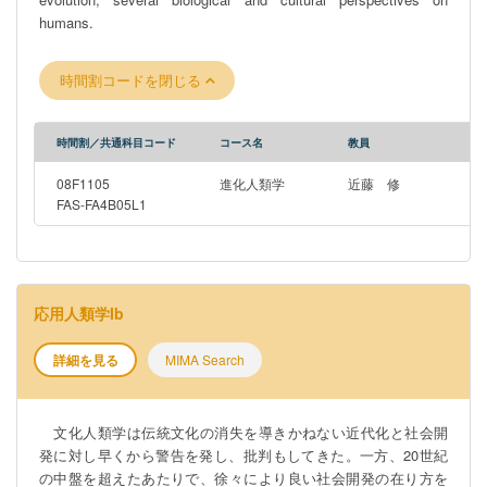
humans.
時間割コードを閉じる
時間割／共通科目コード
コース名
教員
08F1105
進化人類学
近藤 修
FAS-FA4B05L1
応用人類学Ib
詳細を見る
MIMA Search
文化人類学は伝統文化の消失を導きかねない近代化と社会開
発に対し早くから警告を発し、批判もしてきた。一方、20世紀
の中盤を超えたあたりで、徐々により良い社会開発の在り方を