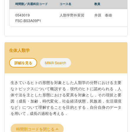
時間割／共通科目コード
コース名
教員
0543019
人類学野外実習
井原 泰雄
FSC-BS3A09P1
生体人類学
詳細を見る
MIMA Search
生きているヒトの形態を対象とした人類学の分野における主要
なトピックスについて概説する．現代のヒトに認められる，人
体寸法を主とした形態における変異を対象とし，その現状と要
因（成長・加齢，時代変化，社会経済状態，民族差，生活環境
など）について理解することを目的とする．自分自身のデータ
を用いて，成長の過程を考える．
時間割コードを閉じる