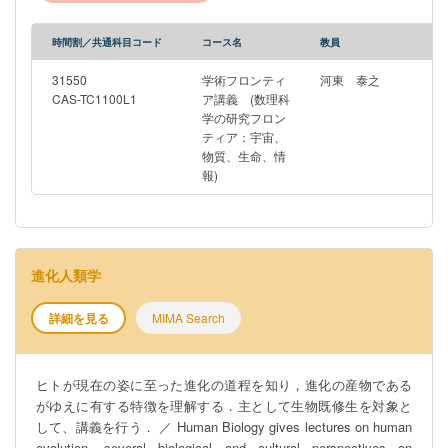
時間割／共通科目コード
コース名
教員
31550
学術フロンティ
河東 泰之
CAS-TC1100L1
ア講義 (数理科
学の研究フロン
ティア：宇宙、
物質、生命、情
報)
進化人類学
詳細を見る
MIMA Search
ヒトが現在の姿に至った進化の道程を知り，進化の産物である
がゆえに有する特徴を理解する．主として生物既修生を対象と
して、講義を行う． ／ Human Biology gives lectures on human
evolution, several biological and cultural perspectives on