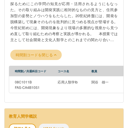
探るためにこの学問の知見が応用・活用されるようにもなっ
た。その取り組みは開発実践に相対的なものの見方と、住民参
加型の姿勢とノウハウをもたらした。20世紀終盤には、開発を
脱構築して現象そのものを批判的に見つめる視点が登場する。
今世紀初めには、開発現象をより現場の多層的な視座から見つ
め直して取り組むための考察と実践が導かれる。 本授業では
主として社会開発と文化人類学とのこれまでの関わり合いを開
発の人類学ととらえ、この領域でどのような議論が展開されて
きたかを考察する。さらに余力があれば最新の研究に関しても
時間割コードを閉じる
考察を広げてゆく。 S1タームは講義中心、S2タームは研究書
講読、演習型の授業となる。履修登録科目に合わせて、ターム
単位、セメスター単位で参加をしてください。
時間割／共通科目コード
コース名
教員
08C1011B
応用人類学Ib
関谷 雄一
FAS-CA4B10S1
教育人間学概説