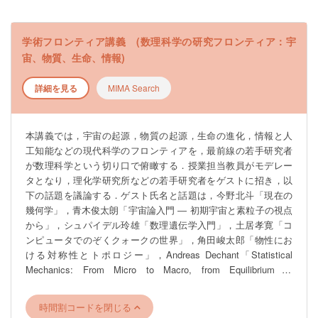
学術フロンティア講義 (数理科学の研究フロンティア：宇
宙、物質、生命、情報)
詳細を見る
MIMA Search
本講義では，宇宙の起源，物質の起源，生命の進化，情報と人
工知能などの現代科学のフロンティアを，最前線の若手研究者
が数理科学という切り口で俯瞰する．授業担当教員がモデレー
タとなり，理化学研究所などの若手研究者をゲストに招き，以
下の話題を議論する．ゲスト氏名と話題は，今野北斗「現在の
幾何学」，青木俊太朗「宇宙論入門 ― 初期宇宙と素粒子の視点
から」，シュパイデル玲雄「数理遺伝学入門」，土居孝寛「コ
ンピュータでのぞくクォークの世界」，角田峻太郎「物性にお
ける対称性とトポロジー」，Andreas Dechant「Statistical
Mechanics: From Micro to Macro, from Equilibrium to
Nonequilibrium （統計力学： ミクロからマクロへ，平衡から非
平衡へ）」, 菊池勇太「量子コンピュータでできること」であ
時間割コードを閉じる
る．