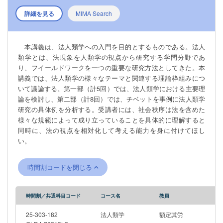
詳細を見る
MIMA Search
本講義は、法人類学への入門を目的とするものである。法人
類学とは、法現象を人類学の視点から研究する学問分野であ
り、フイールドワークを一つの重要な研究方法としてきた。本
講義では、法人類学の様々なテーマと関連する理論枠組みにつ
いて議論する。第一部（計5回）では、法人類学における主要理
論を検討し、第二部（計8回）では、チベットを事例に法人類学
研究の具体例を分析する。受講者には、社会秩序は法を含めた
様々な規範によって成り立っていることを具体的に理解すると
同時に、法の視点を相対化して考える能力を身に付けてほし
い。
時間割コードを閉じる
時間割／共通科目コード
コース名
教員
25-303-182
法人類学
額定其労