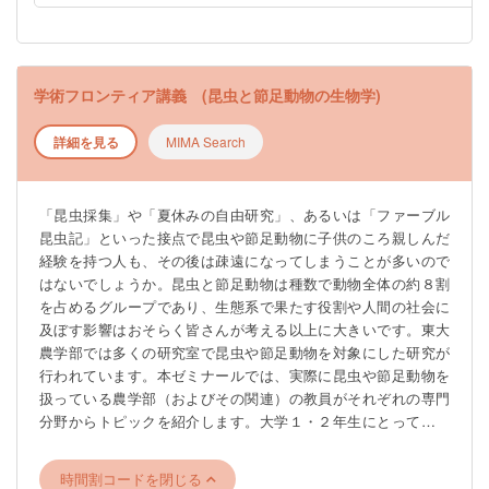
学術フロンティア講義 (昆虫と節足動物の生物学)
詳細を見る
MIMA Search
「昆⾍採集」や「夏休みの⾃由研究」、あるいは「ファーブル
昆⾍記」といった接点で昆⾍や節⾜動物に⼦供のころ親しんだ
経験を持つ⼈も、その後は疎遠になってしまうことが多いので
はないでしょうか。昆⾍と節⾜動物は種数で動物全体の約８割
を占めるグループであり、⽣態系で果たす役割や⼈間の社会に
及ぼす影響はおそらく皆さんが考える以上に⼤きいです。東⼤
農学部では多くの研究室で昆⾍や節⾜動物を対象にした研究が
⾏われています。本ゼミナールでは、実際に昆⾍や節⾜動物を
扱っている農学部（およびその関連）の教員がそれぞれの専門
分野からトピックを紹介します。⼤学１・２年⽣にとっては⾼
度な内容を含むこともありますが、昆⾍と節⾜動物がいかに多
様な観点から注目され研究されているのかを学んでいただきた
時間割コードを閉じる