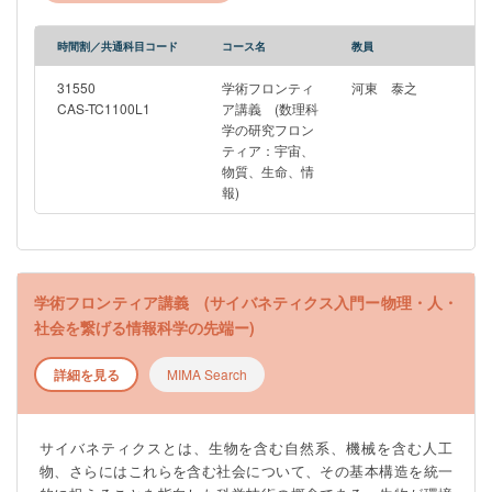
時間割／共通科目コード
コース名
教員
31550
学術フロンティ
河東 泰之
CAS-TC1100L1
ア講義 (数理科
学の研究フロン
ティア：宇宙、
物質、生命、情
報)
学術フロンティア講義 (サイバネティクス入門ー物理・人・
社会を繋げる情報科学の先端ー)
詳細を見る
MIMA Search
サイバネティクスとは、生物を含む自然系、機械を含む人工
物、さらにはこれらを含む社会について、その基本構造を統一