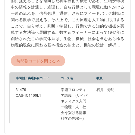
的に捉えることを指向した科学技術の概念である。生物が環境
中の情報を計測し、処理し、自ら行動として環境に働きかける
一連の流れを、信号処理、通信、さらにフィードバック制御に
関わる数学で捉える。その上で、この原理を人工物に応用する
ことで、自ら考え、判断・学習し、行動できる知的な機械を実
現する方法論へ展開する。数学者ウィーナーによって1947年に
創始されたこの学問体系は、生物、機械、社会を含むあらゆる
物理的現象に関わる基本構造の抽出と、機能の設計・解析・制
御などの方法論として今でも発展し続けており、脳工学、生体
工学、バーチャルリアリティ、システム科学、人工知能（AI)な
時間割コードを閉じる
どの現代的工学技術の礎のひとつとなっている。 この授業は、
最先端の工学技術に関する講義と研究室の見学を通して、サイ
バネティクスの基本概念を理解してもらうことにある。様々な
時間割／共通科目コード
コース名
教員
事象に対して、数学・物理学・情報学を駆使した現象の解析や
モデル化を通し、新しい原理や方法論あるいは機構やシステム
31479
学術フロンティ
石井 秀明
を創り出し、様々な分野での応用を可能にする工学の考え方や
CAS-TC1100L1
ア講義 (サイバ
ネティクス入門
実際の最先端の研究に関し、工学部計数工学科システム情報工
ー物理・人・社
学コースの教員がオムニバス形式で紹介する。ブレインマシン
会を繋げる情報
インタフェース、バーチャルリアリティ、ロボティクス、音
科学の先端ー)
声・画像信号処理、生体医用工学といった最先端かつ広範な話
題に触れることができ、しかも、それらが計測・解析・制御と
いうサイバネティクスの共通の原理で語られることに驚きを覚