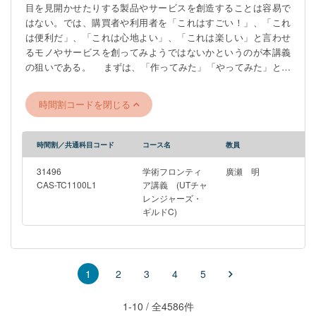
目を見開かせたりする製品やサービスを創造することは容易で
はない。では、購買者や利用者を「これはすごい！」、「これ
は便利だ」、「これは心地よい」、「これは楽しい」と言わせ
るモノやサービスを創ってみようではないかというのが本講義
の狙いである。 まずは、「作ってみた」「やってみた」とい
うレベルから開始して、最終的には製品やサービスが果たす
「社会的なゴール」を意識したレベルのモノづくりに取り組ん
時間割コードを閉じる
で欲しいと考えている。従って、講義に参加するにあたっては
何にチャレンジしたいのか、具体的な目標を持って臨んでもら
いたい。個々の学生諸君の目標に基づき、専門家による指導を
時間割／共通科目コード
コース名
教員
受けたり、製造現場を見学に出向いたりしたいと考えている。
また、構築したモノやサービスは、完成後、想定される利用者
31496
学術フロンティ
廣瀬 明
に試用してもらい、利用者の評価を受ける予定である。さら
CAS-TC1100L1
ア講義 (UTチャ
レンジャーズ・
に、本ゼミでは起業を支援した実績があり、起業にチャレンジ
ギルドC)
したい学生諸君の参加を大いに歓迎する。 ※受講人数：10名 ※開
講場所：授業実施場所欄を参照 受講を希望する学生は、永綱
までメールで申し込みこむこと。（希望者多数の場合には抽
選） ガイダンス/ Guidance： 合同ガイダンスが設定される場合
2
3
4
5
1
（別途周知される予定）にはこれに参加する。 ※個別ガイダンス
は第一回講義の4月7日18：45からオンラインで行う。 Zoomの
リンクはUTOLを参照のこと ----------------------------------------------------
1-10 / 全4586件