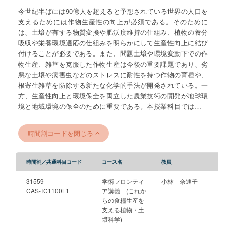
今世紀半ばには90億人を超えると予想されている世界の人口を
支えるためには作物生産性の向上が必須である。そのために
は、土壌が有する物質変換や肥沃度維持の仕組み、植物の養分
吸収や栄養環境適応の仕組みを明らかにして生産性向上に結び
付けることが必要である。また、問題土壌や環境変動下での作
物生産、雑草を克服した作物生産は今後の重要課題であり、劣
悪な土壌や病害虫などのストレスに耐性を持つ作物の育種や、
根寄生雑草を防除する新たな化学的手法が開発されている。一
方、生産性向上と環境保全を両立した農業技術の開発が地球環
境と地域環境の保全のために重要である。本授業科目では、こ
のような研究に携わっている農学部の教員による最先端の講義
を行う。
時間割コードを閉じる
―――――――――――――――――――――――――――――
※この授業は4月8日（水）18：45～20：00にZoomで行われる農
学部合同説明会への参加を予定しています。 ZoomのURLは後
時間割／共通科目コード
コース名
教員
日、UTASの掲示板と農学部HPにて周知いたします。
―――――――――――――――――――――――――――――
31559
学術フロンティ
小林 奈通子
CAS-TC1100L1
ア講義 (これか
らの食糧生産を
支える植物・土
壌科学)