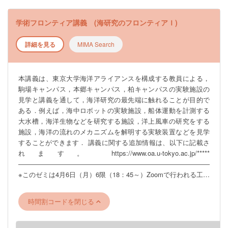
えるであろう。人間の能力をいかにして機械などの人工物が獲
得できるかを知る上でも、数学・物理学・情報学の基礎がどの
学術フロンティア講義 (海研究のフロンティアＩ)
ように実践され役立つかを学ぶ上でも、人間とAIを含む機械が
共生する将来像を考える上でも、この科目は充実した学識に触
詳細を見る
MIMA Search
れる良い機会を提供できる。また、実際の研究現場を見学する
ことにより、講義内容がどのような環境で着想され、育てら
れ、発展しているのかを見ることもできる。 具体的には以下に
本講義は、東京大学海洋アライアンスを構成する教員による，
挙げるような、認識、行動、物理、情報、総合の５分野にわた
駒場キャンパス，本郷キャンパス，柏キャンパスの実験施設の
るテーマに関する講義と研究室見学を行う。具体的な講義の内
見学と講義を通して，海洋研究の最先端に触れることが目的で
容の詳細と日程およびレポートの提出要領二関しては、掲示お
ある．例えば，海中ロボットの実験施設，船体運動を計測する
よび初回の講義で案内する。
大水槽，海洋生物などを研究する施設，洋上風車の研究をする
―――――――――――――――――――――――――――――
施設，海洋の流れのメカニズムを解明する実験装置などを見学
※このゼミは4月6日（月）6限（18：45～）Zoomで行われる工学
することができます． 講義に関する追加情報は、以下に記載さ
部合同説明会への参加を予定しています。 ZoomのURLは後日
れます。 https://www.oa.u-tokyo.ac.jp/*****
UTAS掲示板のお知らせにて周知いたします。
―――――――――――――――――――――――――――――
―――――――――――――――――――――――――――――
※このゼミは4月6日（月）6限（18：45～）Zoomで行われる工学
部合同説明会への参加を予定しています。 ZoomのURLは後日
UTAS掲示板のお知らせにて周知いたします。
時間割コードを閉じる
―――――――――――――――――――――――――――――