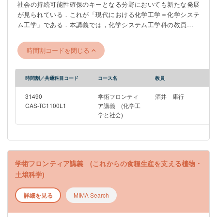
社会の持続可能性確保のキーとなる分野においても新たな発展
が見られている．これが「現代における化学工学＝化学システ
ム工学」である．本講義では，化学システム工学科の教員がフ
ァシリテータを務め，本学科を卒業し社会で活躍しているOB・
OGを外部講師として招き，化学工学や化学システムの方法論や
時間割コードを閉じる
考え方が，実社会でどのように役に立っているか，について講
義を行い，学生の方々のキャリアー検討に役立つことを目標と
している．
時間割／共通科目コード
コース名
教員
―――――――――――――――――――――――――――――
※このゼミは4月6日（月）6限（18：45～）Zoomで行われる工学
31490
学術フロンティ
酒井 康行
部合同説明会への参加を予定しています。 ZoomのURLは後日
CAS-TC1100L1
ア講義 (化学工
学と社会)
UTAS掲示板のお知らせにて周知いたします。
―――――――――――――――――――――――――――――
学術フロンティア講義 (これからの食糧生産を支える植物・
土壌科学)
詳細を見る
MIMA Search