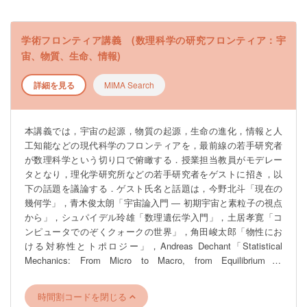
学術フロンティア講義 (数理科学の研究フロンティア：宇
宙、物質、生命、情報)
詳細を見る
MIMA Search
本講義では，宇宙の起源，物質の起源，生命の進化，情報と人
工知能などの現代科学のフロンティアを，最前線の若手研究者
が数理科学という切り口で俯瞰する．授業担当教員がモデレー
タとなり，理化学研究所などの若手研究者をゲストに招き，以
下の話題を議論する．ゲスト氏名と話題は，今野北斗「現在の
幾何学」，青木俊太朗「宇宙論入門 ― 初期宇宙と素粒子の視点
から」，シュパイデル玲雄「数理遺伝学入門」，土居孝寛「コ
ンピュータでのぞくクォークの世界」，角田峻太郎「物性にお
ける対称性とトポロジー」，Andreas Dechant「Statistical
Mechanics: From Micro to Macro, from Equilibrium to
Nonequilibrium （統計力学： ミクロからマクロへ，平衡から非
平衡へ）」, 菊池勇太「量子コンピュータでできること」であ
時間割コードを閉じる
る．