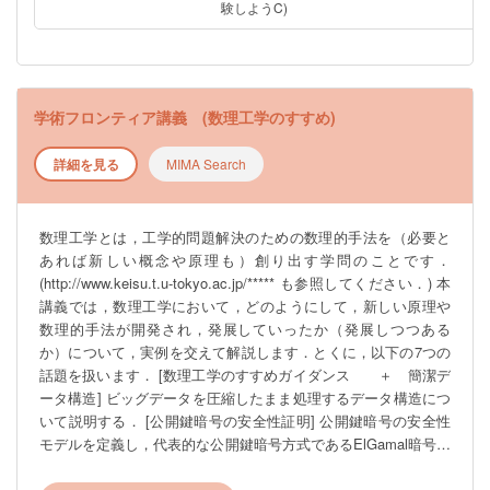
験しようC)
※このゼミは4月6日（月）6限（18：45～）Zoomで行われる工学
部合同説明会への参加を予定しています。 ZoomのURLは後日
UTAS掲示板のお知らせにて周知いたします。
―――――――――――――――――――――――――――――
学術フロンティア講義 (数理工学のすすめ)
詳細を見る
MIMA Search
数理工学とは，工学的問題解決のための数理的手法を（必要と
あれば新しい概念や原理も）創り出す学問のことです．
(http://www.keisu.t.u-tokyo.ac.jp/***** も参照してください．) 本
講義では，数理工学において，どのようにして，新しい原理や
数理的手法が開発され，発展していったか（発展しつつある
か）について，実例を交えて解説します．とくに，以下の7つの
話題を扱います． [数理工学のすすめガイダンス ＋ 簡潔デ
ータ構造] ビッグデータを圧縮したまま処理するデータ構造につ
いて説明する． [公開鍵暗号の安全性証明] 公開鍵暗号の安全性
モデルを定義し，代表的な公開鍵暗号方式であるElGamal暗号の
安全性を議論します． [数値解析入門] 科学・工学で現れる多く
の数学的問題は，計算機の助けなしには解けません．「数値解