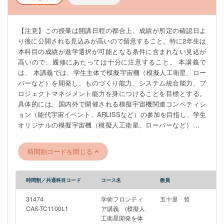
【注意】この授業は開講日程の都合上、成績が所定の確認日よ
り後に公開される見込みが高いので留意すること。特に2年生は
本科目の成績が進学選択が可能となる条件に含まれない見込が
高いので、履修にあたっては十分に注意すること。 本講義で
は、 本講義では、学生主体で模擬宇宙機（模擬人工衛星、ロー
バーなど）を開発し、ものづくり能力、システム統合能力、プ
ロジェクトマネジメント能力を身につけることを目標とする。
具体的には、国内外で開催される模擬宇宙機関連コンペティシ
ョン（能代宇宙イベント、ARLISSなど）の参加を目指し、学生
オリジナルの模擬宇宙機（模擬人工衛星、ローバーなど）を開
発する。学生を2, 3チームに分け、チームそれぞれでどのような
ミッションを行う模擬宇宙機を開発するかというアイデア出し
時間割コードを閉じる
から、実際の設計・製造、試験、コンペティションの参加まで
全てを体験することで、短期間で衛星プロジェクトの一連の流
れを体験する。 本講義は1年SセメスターのAから2年Aセメスタ
時間割／共通科目コード
コース名
教員
ーのDまでで構成される。Aから継続的に参加することで、より
効果的に知識・経験を得ることができるが、途中からの参加や
31474
学術フロンティ
五十里 哲
途中までの参加も可能である。
CAS-TC1100L1
ア講義 (模擬人
工衛星開発を体
―――――――――――――――――――――――――――――