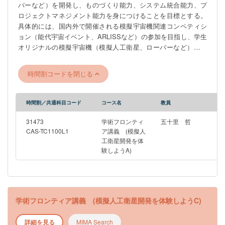
バーなど）を開発し、ものづくり能力、システム統合能力、プ
ロジェクトマネジメント能力を身につけることを目標とする。
具体的には、国内外で開催される模擬宇宙機関連コンペティシ
ョン（能代宇宙イベント、ARLISSなど）の参加を目指し、学生
オリジナルの模擬宇宙機（模擬人工衛星、ローバーなど）を開
発する。学生を2, 3チームに分け、チームそれぞれでどのような
ミッションを行う模擬宇宙機を開発するかというアイデア出し
時間割コードを閉じる
から、実際の設計・製造、試験、コンペティションの参加まで
全てを体験することで、短期間で衛星プロジェクトの一連の流
れを体験する。 本講義は1年SセメスターのAから2年Aセメスタ
時間割／共通科目コード
コース名
教員
ーのDまでで構成される。Aから継続的に参加することで、より
効果的に知識・経験を得ることができるが、途中からの参加や
31473
学術フロンティ
五十里 哲
途中までの参加も可能である。
CAS-TC1100L1
ア講義 (模擬人
工衛星開発を体
―――――――――――――――――――――――――――――
験しようA)
※このゼミは4月6日（月）6限（18：45～）Zoomで行われる工学
部合同説明会への参加を予定しています。 ZoomのURLは後日
UTAS掲示板のお知らせにて周知いたします。
―――――――――――――――――――――――――――――
学術フロンティア講義 (模擬人工衛星開発を体験しようC)
詳細を見る
MIMA Search