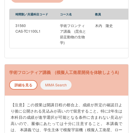
いと思います。予定している各回のトピックは以下の通りです
（変更する可能性があります）。 4月8日：昆虫と節足動物の生
物学の概論（ガイダンス） 4月15日：カイコの生物学〜なぜカイ
時間割／共通科目コード
コース名
教員
コを研究するのか〜 4月22日：昆虫の繁殖戦略と進化 4月29日：
昆虫を通じて学ぶサステナビリティの実現 5月13日：ホルモンが
31560
学術フロンティ
木内 隆史
解き明かす本能行動の謎：進化を紐解く生命の鍵 5月20日：幼虫
CAS-TC1100L1
ア講義 (昆虫と
節足動物の生物
は，変態することをいつ，どのように決めるのか？ 5月27日：昆
学)
虫の生態と進化 6月10日：昆虫が匂い・味・フェロモンを感知す
る仕組み 6月17日：昆虫の保全生態学 6月24日：キクイムシ類の
多様な生態 7月1日：昆虫に学ぶオスとメスの生物学 7月8日：感
染症を媒介する昆虫たち 7月15日：昆虫における延長された表現
型 原則として、第１回目の授業に参加した⼈のみ履修を認めま
学術フロンティア講義 (模擬人工衛星開発を体験しようA)
す（２回目以降からの履修を認めない）。事情により１回目の
授業に参加できなかった⼈は、代表担当教員（木内）までメー
詳細を見る
MIMA Search
ルで連絡し、以後の履修の許可を得てください。履修希望者が
多数になった場合は、何らかの⽅法により選抜することがあり
ます。
【注意】この授業は開講日程の都合上、成績が所定の確認日よ
り後に公開される見込みが高いので留意すること。特に2年生は
本科目の成績が進学選択が可能となる条件に含まれない見込が
高いので、履修にあたっては十分に注意すること。 本講義で
は、 本講義では、学生主体で模擬宇宙機（模擬人工衛星、ロー