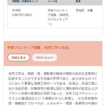
時間割／共通科目コード
コース名
教員
31493
学術フロンティ
早稲田 卓爾
CAS-TC1100L1
ア講義 (海研究
のフロンティア
Ｉ)
学術フロンティア講義 (化学工学と社会)
詳細を見る
MIMA Search
化学工学は，物質・熱・運動量の輸送や物質の反応を定量的に
記述することができる方法論の学問であり，あらゆるものづく
りにおいて重要な基礎工学の一つである．従来は，石油工業に
おける反応器・分離器等の最適な設計と運転条件の設定および
プラント全体の最適化が目的であった．近年ではプラント＝シ
ステムの最適設計という側面がさらに発展し，その目的指向
型・俯瞰的アプローチが，エネルギー・環境・医療等の今後の