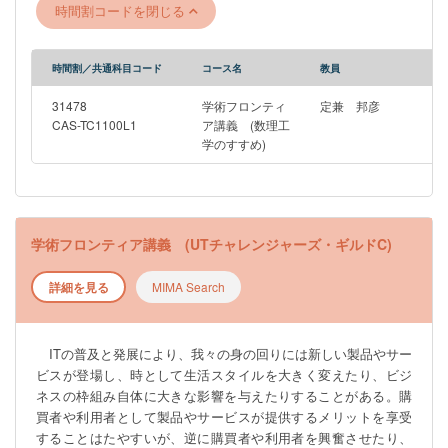
時間割コードを閉じる
析」は，そのために計算機で数学の問題をどう解くかを考える
学問です．この「数値解析」の初歩を学びます． [統計的推測の
数理] 統計学ではさまざまな数理が現れます．いくつかの例につ
時間割／共通科目コード
コース名
教員
いて説明します． [線形システムの可制御性とその定量評価] 線
形システムの可制御性の概念はネットワーク科学と結びつき現
31478
学術フロンティ
定兼 邦彦
在でも盛んに研究されています．本講義では可制御性の定義と
CAS-TC1100L1
ア講義 (数理工
学のすすめ)
その大きさを定量的に評価する方法を紹介し，現代的な話題に
も触れたいと思います． [機械学習の数理] 大量のデータから知
識を抽出するための機械学習の数理を説明します． [社会選択理
論入門] 公平にケーキを分けるにはどのようにすれば良いでしょ
うか？社会選択理論とは、異なる好みを持つ人々に対して、適
学術フロンティア講義 (UTチャレンジャーズ・ギルドC)
切に好みを集約する方法を数理的に解析する理論です。本講義
では、社会選択理論の基礎と応用について解説します。 -----------
詳細を見る
MIMA Search
------------------------------------------------- ※このゼミは4月6日（月）6限
（18：45～）Zoomで行われる工学部合同説明会への参加を予定
しています。 ZoomのURLは後日UTAS掲示板のお知らせにて周
ITの普及と発展により、我々の身の回りには新しい製品やサー
知いたします。 ------------------------------------------------------------
ビスが登場し、時として生活スタイルを大きく変えたり、ビジ
ネスの枠組み自体に大きな影響を与えたりすることがある。購
買者や利用者として製品やサービスが提供するメリットを享受
することはたやすいが、逆に購買者や利用者を興奮させたり、