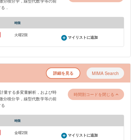
微分積分学，線型代数学等の前
する．
時限
火曜2限
マイリストに追加
詳細を見る
MIMA Search
計量する多変量解析，および時
時間割コードを閉じる
微分積分学，線型代数学等の前
する
時限
金曜2限
マイリストに追加