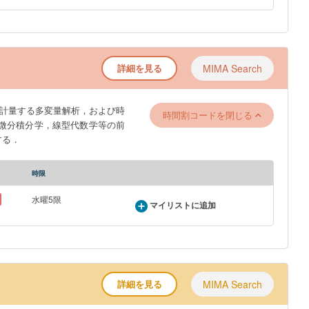
詳細を見る
MIMA Search
計量する多変量解析，および時
時間割コードを閉じる
微分積分学，線型代数学等の前
する．
時限
水曜5限
マイリストに追加
詳細を見る
MIMA Search