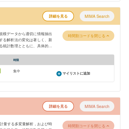
tudents learn basic statistical
training in data analysis using
nomena through experiments using
詳細を見る
MIMA Search
ysis methods. After learning how
imulations. Students will learn
規模データから適切に情報抽出
mple distributions. Students will
時間割コードを閉じる
する解析法の変化は著しく、新
and regression analysis, through
る統計数理とともに、具体的な
タの基本的な解析法を学ぶ。統
時限
学と連携し、数理科学的側面を
 Data. With the recent
集中
マイリストに追加
perly extract information from
g analysis methods have changed
er to properly use new methods.
ir application through practical
nal large-scale data, and basic
詳細を見る
MIMA Search
tical methods and data handling,
ments, while being aware of the
計量する多変量解析，および時
nd integral calculus and linear
時間割コードを閉じる