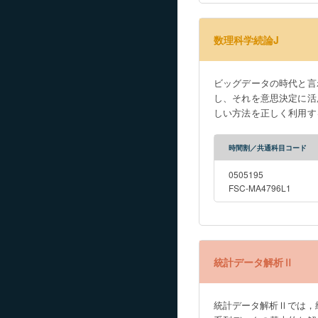
understand the essential
mathematics as well as sp
数理科学続論J
statistical software. In 
statistical software, und
to use the statistical s
ビッグデータの時代と言
about probability distribu
し、それを意思決定に活
practice basic estimation
しい方法を正しく利用す
data processing.
統計解析手法とその運用を、統計ソ
アRの説明の後、高次元
時間割／共通科目コード
計手法の運用とデータハ
意識しながら、実験を介して統計手法
0505195
development of data meas
FSC-MA4796L1
large-scale data and util
remarkably, and it is im
Students learn basic stat
training in data analysis using statistical software. In Statistical 
統計データ解析Ⅱ
learn multivariate analy
analysis methods for time
students will gain a sen
統計データ解析Ⅱでは，
mathematical scientific 