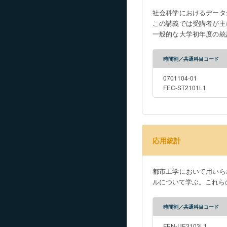
社会科学におけるデータ
この講義では受講者が主
一般的な大学初年度の統
の理論・応用の学習の準備と
probability and statisti
時間割／共通科目コード
lecture is given in Japan
0701104-01
FEC-ST2101L1
応用統計
都市工学において用いら
ルについて学ぶ。これら
時間割／共通科目コード
FEN-UE3103L1