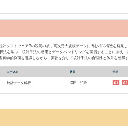
統計ソフトウェアRの説明の後，高次元大規模データに潜む相関構造を発見し
析法を学ぶ．統計手法の運用とデータハンドリングを実習することに加え，
理科学的側面を意識しながら，実験を介して統計手法の合理性と体系を感得
コース名
教員
学期
統計データ解析Ⅱ
増田 弘毅
S1
S2