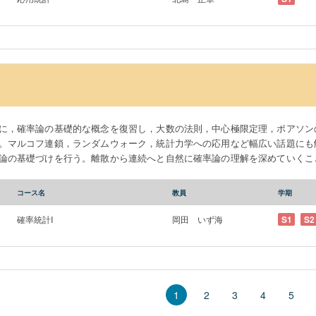
に，確率論の基礎的な概念を復習し，大数の法則，中心極限定理，ポアソン
。マルコフ連鎖，ランダムウォーク，統計力学への応用など幅広い話題にも
論の基礎づけを行う。離散から連続へと自然に確率論の理解を深めていくこ
ともに，現代確率論の考え方の基礎を身につけることが目標である。
コース名
教員
学期
確率統計I
岡田 いず海
S1
S2
2
3
4
5
1