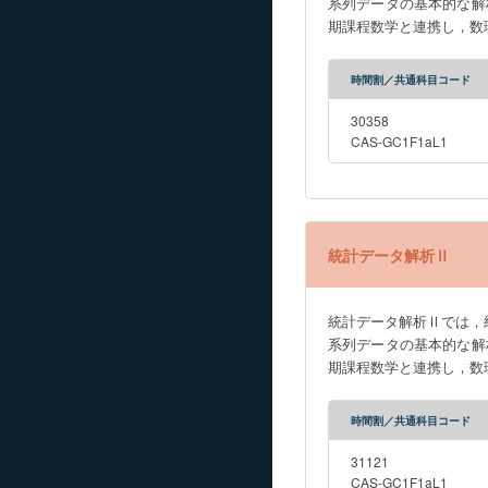
系列データの基本的な解
algebra.
期課程数学と連携し，数
時間割／共通科目コード
30358
CAS-GC1F1aL1
統計データ解析Ⅱ
統計データ解析Ⅱでは，
系列データの基本的な解
期課程数学と連携し，数
時間割／共通科目コード
31121
CAS-GC1F1aL1