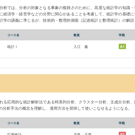
分析では、分析の対象となる事象の複雑さのために、高度な統計学の知識・
に経済学・経営学などの分野に関心があることを考慮して、統計学の基礎に
計学の講義に準じるが、技術的・数理的側面（記述統計と数理統計）の解説
なるように努める。また、統計解析ソフトを用いて実際のデータを分析する演習も行う。 I
cs class designed for, but not restricted to, students who major in economic
コース名
教員
学期
ese.
統計Ⅰ
入江 薫
A1
れる応用的な統計解析法である時系列分析、クラスター分析、主成分分析、
の分析手法の概念を理解し、適用方法を習得して使いこなせるようになる。
コース名
教員
学期
応用統計
北島 正章
S1