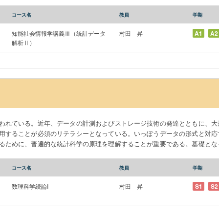
フトウエアによるデータ解析実習を通じて習得する。 統計データ解析Ⅱでは、統計ソフトウエ
大規模データに潜む相関構造を発見し計量する多変量解析、および時系列デー
コース名
教員
学期
ンドリングを実習することに加え、微分積分学、線型代数学等の前期課程数
の合理性と体系を感得する。 It is said that we are in the era of Big
知能社会情報学講義Ⅲ（統計データ
村田 昇
A1
A2
urement and storage technologies, it has become essential literacy to pro
解析Ⅱ）
ize it for decision-making. However, the format of data and the correspondin
portant to understand the essential principles of statistical science in ord
istical mathematics as well as specific statistical analysis methods and the
Data Analysis II, after explaining the statistical software R, students
sis for finding and weighing correlation structures hidden in high-dimensio
 series data. In addition to the practical training in the operation of statis
se of the rationality and systematics of statistical methods through experi
われている。近年、データの計測およびストレージ技術の発達とともに、大
aspects in conjunction with undergraduate mathematics such as differential a
用することが必須のリテラシーとなっている。いっぽうデータの形式と対応
るために、普遍的な統計科学の原理を理解することが重要である。基礎とな
を、統計ソフトウエアによるデータ解析実習を通じて習得する。 統計データ
よって確率的現象に慣れ、統計推測法の意味を理解し、データ解析の方法を実
コース名
教員
学期
ミュレーションによってランダムネスと極限定理を体験する。後で必要にな
する基礎事項を学習する。推測統計における基礎的な推定・検定法、および
数理科学続論I
村田 昇
S1
S2
said that we are in the era of Big Data. With the recent developm
has become essential literacy to properly extract information from large-scale d
rmat of data and the corresponding analysis methods have changed remar