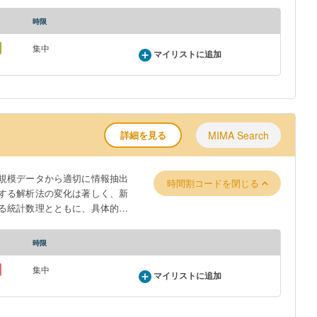
タの基本的な解析法を学ぶ。統
時限
学と連携し、数理科学的側面を
 Data. With the recent
集中
マイリストに追加
perly extract information from
g analysis methods have changed
er to properly use new methods.
ir application through practical
nal large-scale data, and basic
詳細を見る
MIMA Search
tical methods and data handling,
ments, while being aware of the
規模データから適切に情報抽出
nd integral calculus and linear
時間割コードを閉じる
する解析法の変化は著しく、新
る統計数理とともに、具体的な
解析Iでは、受講者が統計ソフ
習する。統計ソフトウエアRの
時限
る確率分布を学び、基本的な記
分散分析、回帰分析の方法を、
集中
マイリストに追加
ent of data measurement and
ata and utilize it for decision-
kably, and it is important to