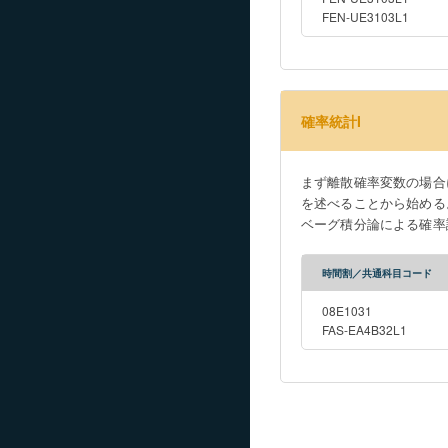
FEN-UE3103L1
確率統計I
まず離散確率変数の場合
を述べることから始める
ベーグ積分論による確率
礎科学への応用を知ると
時間割／共通科目コード
08E1031
FAS-EA4B32L1