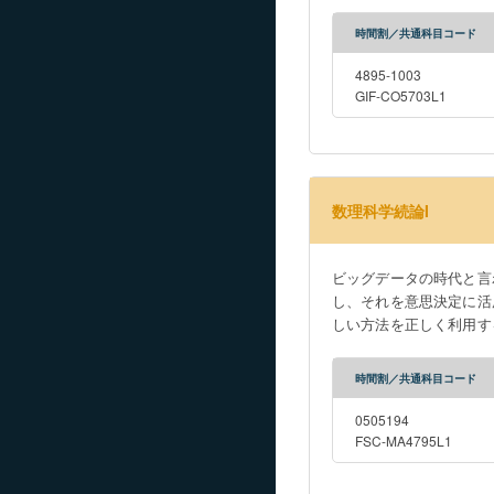
統計解析手法とその運用を、統計ソ
アRの説明の後、高次元
時間割／共通科目コード
計手法の運用とデータハ
意識しながら、実験を介して統計手法
4895-1003
development of data meas
GIF-CO5703L1
large-scale data and util
remarkably, and it is im
Students learn basic stat
training in data analysis using statistical software. In Statistical 
数理科学続論I
learn multivariate analy
analysis methods for time
students will gain a sen
ビッグデータの時代と言
mathematical scientific 
し、それを意思決定に活
algebra.
しい方法を正しく利用す
統計解析手法とその運用
トウエアを用いた実験に
時間割／共通科目コード
使い方を学んだあと、シ
述統計量と標本分布に関
0505194
データ処理を通じて実習する。 It is 
FSC-MA4795L1
storage technologies, it 
making. However, the fo