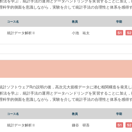
析法を学ぶ．統計手法の運用とデータハンドリングを実習することに加え，
理科学的側面を意識しながら，実験を介して統計手法の合理性と体系を感得
コース名
教員
学期
統計データ解析Ⅱ
小池 祐太
S1
S2
統計ソフトウェアRの説明の後，高次元大規模データに潜む相関構造を発見し
析法を学ぶ．統計手法の運用とデータハンドリングを実習することに加え，
理科学的側面を意識しながら，実験を介して統計手法の合理性と体系を感得
コース名
教員
学期
統計データ解析Ⅱ
鎌谷 研吾
S1
S2