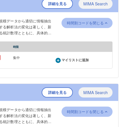
詳細を見る
MIMA Search
規模データから適切に情報抽出
時間割コードを閉じる
する解析法の変化は著しく、新
る統計数理とともに、具体的な
解析Iでは、受講者が統計ソフ
習する。統計ソフトウエアRの
時限
る確率分布を学び、基本的な記
分散分析、回帰分析の方法を、
集中
マイリストに追加
ent of data measurement and
ata and utilize it for decision-
kably, and it is important to
tudents learn basic statistical
training in data analysis using
nomena through experiments using
詳細を見る
MIMA Search
ysis methods. After learning how
imulations. Students will learn
規模データから適切に情報抽出
mple distributions. Students will
時間割コードを閉じる
する解析法の変化は著しく、新
and regression analysis, through
る統計数理とともに、具体的な