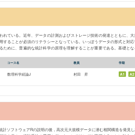
 principles of statistical science in order to properly use new methods. S
ecific statistical analysis methods and their application through practical 
Statistical Data Analysis I, students become familiar with probabilistic phe
erstand the meaning of statistical inference methods, and practice data anal
oftware R, students will experience randomness and limit theorems through s
われている。近年、データの計測およびストレージ技術の発達とともに、大
tions, which they will need later, and learn basic descriptive statistics and sa
用することが必須のリテラシーとなっている。いっぽうデータの形式と対応
 and testing methods in inferential statistics, as well as analysis of variance 
るために、普遍的な統計科学の原理を理解することが重要である。基礎とな
フトウエアによるデータ解析実習を通じて習得する。 統計データ解析Ⅱでは、統計ソフトウエ
大規模データに潜む相関構造を発見し計量する多変量解析、および時系列デー
コース名
教員
学期
ンドリングを実習することに加え、微分積分学、線型代数学等の前期課程数
の合理性と体系を感得する。 It is said that we are in the era of Big
数理科学続論J
村田 昇
A1
A2
urement and storage technologies, it has become essential literacy to pro
ize it for decision-making. However, the format of data and the correspondin
portant to understand the essential principles of statistical science in ord
istical mathematics as well as specific statistical analysis methods and the
Data Analysis II, after explaining the statistical software R, students
sis for finding and weighing correlation structures hidden in high-dimensio
 series data. In addition to the practical training in the operation of statis
se of the rationality and systematics of statistical methods through experi
統計ソフトウェアRの説明の後，高次元大規模データに潜む相関構造を発見し
aspects in conjunction with undergraduate mathematics such as differential a