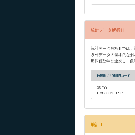
統計データ解析Ⅱ
統計データ解析Ⅱでは，
系列データの基本的な解
期課程数学と連携し，数
時間割／共通科目コード
30799
CAS-GC1F1aL1
統計Ⅰ