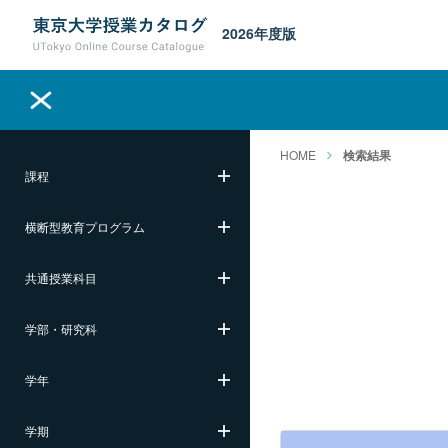
2026年度版
HOME
検索結果
課程
横断型教育プログラム
共通授業科目
学部・研究科
学年
学期