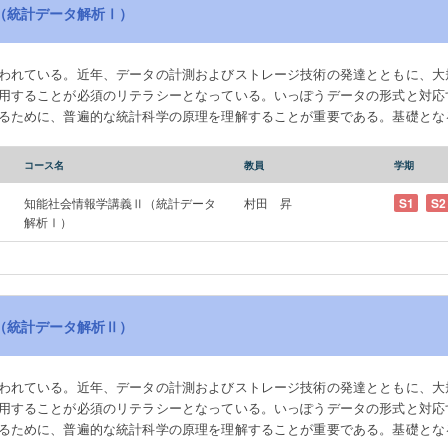
（統計データ解析Ⅰ）
われている。近年、データの計測およびストレージ技術の発達とともに、大
用することが必須のリテラシーとなっている。いっぽうデータの形式と対応
るために、普遍的な統計科学の原理を理解することが重要である。基礎とな
を、統計ソフトウエアによるデータ解析実習を通じて習得する。 統計データ
よって確率的現象に慣れ、統計推測法の意味を理解し、データ解析の方法を実
コース名
教員
学期
ミュレーションによってランダムネスと極限定理を体験する。後で必要にな
する基礎事項を学習する。推測統計における基礎的な推定・検定法、および
知能社会情報学講義Ⅱ（統計データ
村田 昇
S1
S2
said that we are in the era of Big Data. With the recent developm
解析Ⅰ）
has become essential literacy to properly extract information from large-scale d
rmat of data and the corresponding analysis methods have changed remar
 principles of statistical science in order to properly use new methods. S
ecific statistical analysis methods and their application through practical 
（統計データ解析Ⅱ）
Statistical Data Analysis I, students become familiar with probabilistic phe
erstand the meaning of statistical inference methods, and practice data anal
oftware R, students will experience randomness and limit theorems through s
われている。近年、データの計測およびストレージ技術の発達とともに、大
tions, which they will need later, and learn basic descriptive statistics and sa
用することが必須のリテラシーとなっている。いっぽうデータの形式と対応
 and testing methods in inferential statistics, as well as analysis of variance 
るために、普遍的な統計科学の原理を理解することが重要である。基礎とな