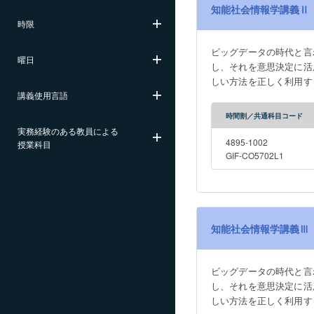
知能社会情報学講義Ⅱ
時限
ビッグデータの時代と言
曜日
し、それを意思決定に活
しい方法を正しく利用す
講義使用言語
統計解析手法とその運用
トウエアを用いた実験に
時間割／共通科目コード
使い方を学んだあと、シ
実務経験のある教員による
述統計量と標本分布に関
4895-1002
授業科目
データ処理を通じて実習する。 It is 
GIF-CO5702L1
storage technologies, it 
making. However, the fo
understand the essential
mathematics as well as sp
知能社会情報学講義Ⅲ
statistical software. In 
statistical software, und
to use the statistical s
ビッグデータの時代と言
about probability distribu
し、それを意思決定に活
practice basic estimation
しい方法を正しく利用す
data processing.