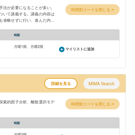
手法が必要になることが多い。
時間割コードを閉じる
ついて講義する。講義の内容は
も省略せずに行い、進んだ内容
ntroductory
s in their sophomore year. This
時限
月曜1限、月曜2限
マイリストに追加
詳細を見る
MIMA Search
探索的因子分析、離散選択モデ
時間割コードを閉じる
時限
月曜3限