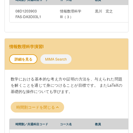
08D1203903
情報数理科学
黒川 宏之
FAS-DA3D03L1
III（３）
情報数理科学演習I
詳細を見る
MIMA Search
数学における基本的な考え方や証明の方法を、与えられた問題
を解くことを通じて身につけることが目標です。 またLaTeXの
基礎的な操作についても学びます。
時間割コードを閉じる
時間割／共通科目コード
コース名
教員