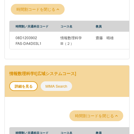
（化学物質、環境物質、地質試料など）の取扱い方法とそのキ
時間割コードを閉じる
ャラクタリゼーション方法（分析化学、電気化学、構造解析な
ど）の基礎を修得する。さらに同位体や物質の放射年代の分析
方法、実際の計測に用いられる測定機器の原理、分析の実例に
時間割／共通科目コード
コース名
教員
ついて解説する。
08D1203902
情報数理科学
齋藤 晴雄
FAS-DA4D03L1
III（２）
情報数理科学I[広域システムコース]
詳細を見る
MIMA Search
時間割コードを閉じる
時間割／共通科目コード
コース名
教員