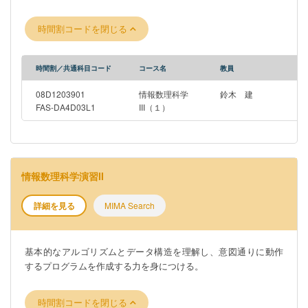
時間割コードを閉じる
時間割／共通科目コード
コース名
教員
08D1203901
情報数理科学
鈴木 建
FAS-DA4D03L1
III（１）
情報数理科学演習II
詳細を見る
MIMA Search
基本的なアルゴリズムとデータ構造を理解し、意図通りに動作
するプログラムを作成する力を身につける。
時間割コードを閉じる