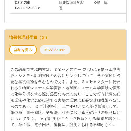
08D1206
情報数理科学演
松島 慎
FAS-DA2D08S1
習I
情報数理科学III（２）
詳細を見る
MIMA Search
この講義で学ぶ内容は、３Ｓセメスターに行われる情報工学実
験・システム計測実験の内容にリンクしていて、その実験に必
要な基礎理論を含むものである。また、３Ａセメスターに行わ
れる生物圏システム科学実験・地球圏システム科学実験で実際
に化学分析をする際に必要なものであり、ここで行う試料の前
処理法や化学反応に関する実験の理解に必要な基礎理論を含む
ものである。 まず計測を行う上で必須となる基礎知識として、
単位系、電子回路、解析法、計測における不確かさの取り扱い
について学ぶ。 まず計測を行う上で必須となる基礎知識とし
て、単位系、電子回路、解析法、計測における不確かさの取り
扱いについて学ぶ。次に物質系を理解する上で必須となる物質