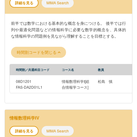
詳細を見る
MIMA Search
前半では数学における基本的な概念を身につける。 後半では行
列や最適化問題などの情報科学に必要な数学的概念を、具体的
な情報科学の問題例を見ながら理解することを目標とする。
時間割コードを閉じる
時間割／共通科目コード
コース名
教員
08D1201
情報数理科学I[総
松島 慎
FAS-DA2D01L1
合情報学コース]
情報数理科学IV
詳細を見る
MIMA Search