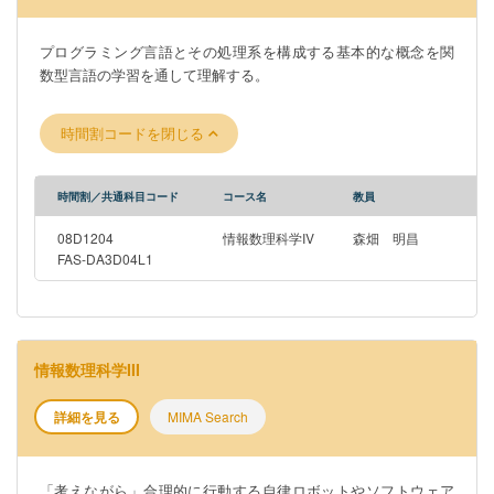
プログラミング言語とその処理系を構成する基本的な概念を関
数型言語の学習を通して理解する。
時間割コードを閉じる
時間割／共通科目コード
コース名
教員
08D1204
情報数理科学IV
森畑 明昌
FAS-DA3D04L1
情報数理科学III
詳細を見る
MIMA Search
「考えながら」合理的に行動する自律ロボットやソフトウェア