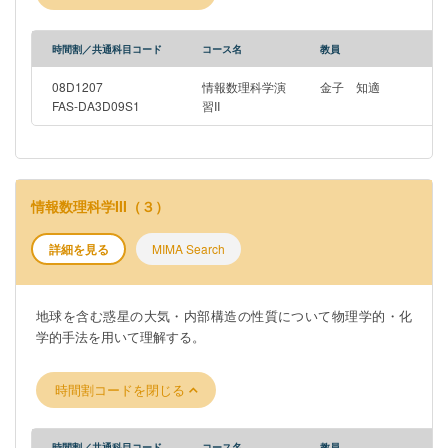
時間割／共通科目コード
コース名
教員
08D1207
情報数理科学演
金子 知適
FAS-DA3D09S1
習II
情報数理科学III（３）
詳細を見る
MIMA Search
地球を含む惑星の大気・内部構造の性質について物理学的・化
学的手法を用いて理解する。
時間割コードを閉じる
時間割／共通科目コード
コース名
教員