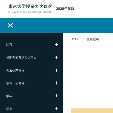
2026年度版
HOME
検索結果
課程
横断型教育プログラム
共通授業科目
学部・研究科
学年
学期