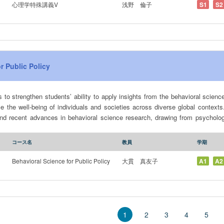
心理学特殊講義V
浅野 倫子
S1
S2
r Public Policy
s to strengthen students’ ability to apply insights from the behavioral scienc
e the well-being of individuals and societies across diverse global contexts.
and recent advances in behavioral science research, drawing from psycholo
 gaps that persist between research, evidence, and real-world practice. - A
o the analysis and design of policies and interventions, with specific policy do
コース名
教員
学期
lore will span multiple domains, including public health, environment, ma
vey of behavioral economics or social psychology.
Behavioral Science for Public Policy
大貫 真友子
A1
A2
ed selection of research and theories that are especially valuable for thinking a
2
3
4
5
1