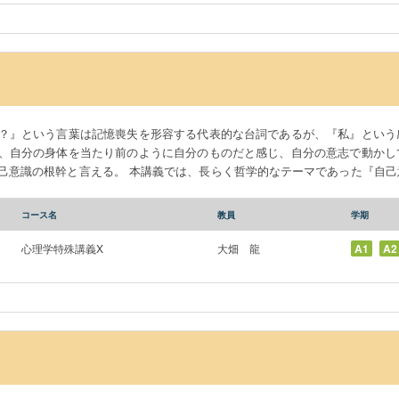
？』という言葉は記憶喪失を形容する代表的な台詞であるが、『私』という
、自分の身体を当たり前のように自分のものだと感じ、自分の意志で動かし
己意識の根幹と言える。 本講義では、長らく哲学的なテーマであった『自己
のみならず脳科学の観点から論考を深めていく。 講義の前半では、脳がいか
後半では、バーチャルリアリティなどの身体拡張技術、あるいは精神疾患を
コース名
教員
学期
かを学ぶ。最終的には、自己と他者が関わり合う社会的相互作用の観点にま
究する。
心理学特殊講義X
大畑 龍
A1
A2