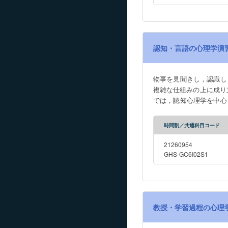
認知・言語の心理学演
物事を見聞きし，認識し
複雑な仕組みの上に成り立
では，認知心理学を中心
新の動向や心理学実験に
か選び，講読する。人間
時間割／共通科目コード
ことが目標である。 【講読対象とする論文誌】 『Trends in Cognitive Sciences』 『Journal of Experimental Psychology: Human
Perception and Performa
21260954
GHS-GC6I02S1
教授・学習過程の心理