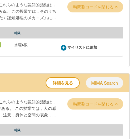
これらのような認知的活動は，
時間割コードを閉じる
る。 この授業では，そのうち
た）認知処理のメカニズムにつ
を身につけ，我々が世の中を認
時限
水曜4限
マイリストに追加
詳細を見る
MIMA Search
これらのような認知的活動は，
時間割コードを閉じる
ある。 この授業では，人の感
，注意，身体と空間の表象，言
ることについての，認知心理学
時限