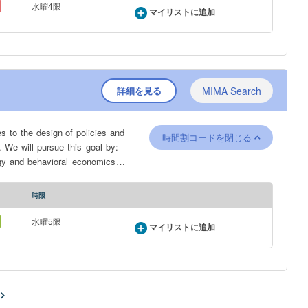
水曜4限
マイリストに追加
詳細を見る
MIMA Search
es to the design of policies and
時間割コードを閉じる
 We will pursue this goal by: -
gy and behavioral economics. -
pplying core behavioral science
mains or institutional contexts.
時限
nagement, education, business,
水曜5限
マイリストに追加
bout practical application.