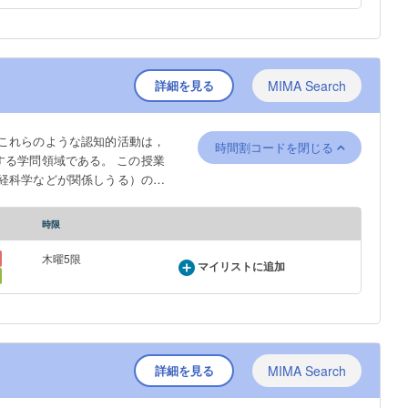
詳細を見る
MIMA Search
これらのような認知的活動は，
時間割コードを閉じる
領域である。 この授業
経科学などが関係しうる）の最
に最近掲載された論文をいくつ
は実験心理学的な考え方を養う
時限
ion』
木曜5限
マイリストに追加
詳細を見る
MIMA Search