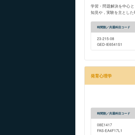
学習・問題解決を中心と
知見や，実験を主とした
時間割／共通科目コード
23-215-08
GED-IE6541S1
発育心理学
時間割／共通科目コード
08E1417
FAS-EA4F17L1