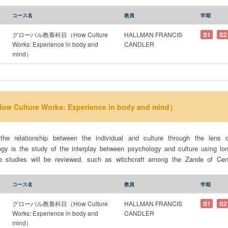
t in Japanese pre-schools, anxiety in contemporary Vietnam, the experience
language and memory in the Southwestern United States, and regret amon
コース名
教員
学期
cipation, students will write short reflections on readings and conduct an ethnog
SDGs: 3: Good Health and Well-Being 5: Gender Equality 10: Reduced Inequality 16: Peace Justice
グローバル教養科目（How Culture
HALLMAN FRANCIS
S1
S2
Works: Experience in body and
CANDLER
mind）
lture Works: Experience in body and mind）
he relationship between the individual and culture through the lens of
ogy is the study of the interplay between psychology and culture using lo
e studies will be reviewed, such as witchcraft among the Zande of Cent
t in Japanese pre-schools, anxiety in contemporary Vietnam, the experience
language and memory in the Southwestern United States, and regret amon
コース名
教員
学期
cipation, students will write short reflections on readings and conduct an ethnog
SDGs: 3: Good Health and Well-Being 5: Gender Equality 10: Reduced Inequality 16: Peace Justice
グローバル教養科目（How Culture
HALLMAN FRANCIS
S1
S2
Works: Experience in body and
CANDLER
mind）