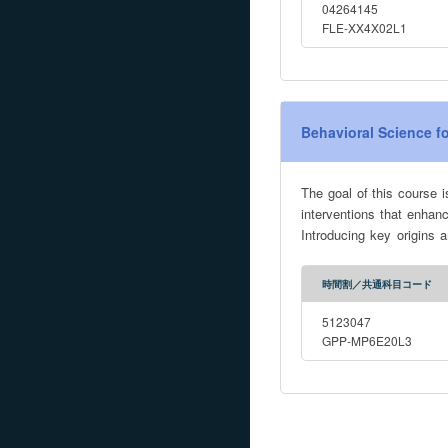
04264145
FLE-XX4X02L1
Behavioral Science fo
The goal of this course i
interventions that enhanc
Introducing key origins 
Critically examining the
theories and strategies t
時間割／共通科目コード
The applications we exp
politics, and international development. This class is not a comprehensive sur
5123047
Instead, it offers a curat
GPP-MP6E20L3