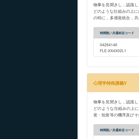
物事を見聞きし，認識し
どのような仕組みの上に
の特に，多感覚統合，共
いて扱う。美感など，一
識することについての，
時間割／共通科目コード
04264146
FLE-XX4X02L1
心理学特殊講義V
物事を見聞きし，認識し
どのような仕組みの上に
覚・知覚等の機序及びそ
語の認知処理のメカニズ
的な観点からの理解を深
時間割／共通科目コード