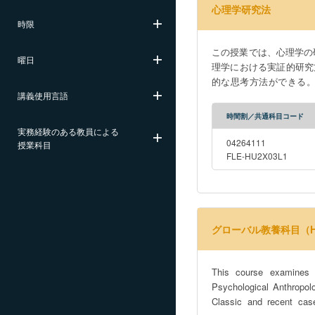
心理学研究法
時限
この授業では、心理学の
曜日
理学における実証的研究
的な思考方法ができる。 (3) 研究における倫理を理解し遵守する。 
講義使用言語
used in psychological res
psychological research qu
時間割／共通科目コード
実務経験のある教員による
04264111
授業科目
FLE-HU2X03L1
グローバル教養科目（How Cu
This course examines t
Psychological Anthropol
Classic and recent cas