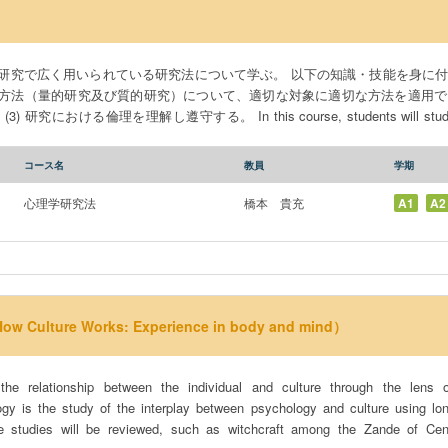
研究で広く用いられている研究法について学ぶ。 以下の知識・技能を身に付ける
方法（量的研究及び質的研究）について、適切な対象に適切な方法を適用できる
In this course, students will study research methods commonly
earch. The goals of this course are to (1) apply appropriate quantitative and
estions, (2) develop scientific reasoning based on data, and (3) understand a
コース名
教員
学期
心理学研究法
橋本 貴充
A1
A2
lture Works: Experience in body and mind）
he relationship between the individual and culture through the lens of
ogy is the study of the interplay between psychology and culture using lo
e studies will be reviewed, such as witchcraft among the Zande of Cent