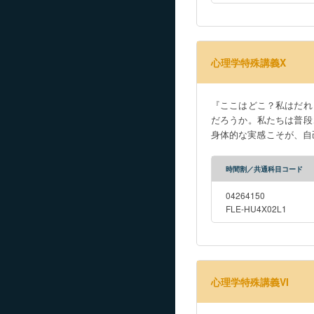
心理学特殊講義X
『ここはどこ？私はだれ
だろうか。私たちは普段
身体的な実感こそが、自
れらの関係性を、心理学
るのかを基礎から学ぶ。
時間割／共通科目コード
がどのように変容するの
という問いを多角的に探
04264150
FLE-HU4X02L1
心理学特殊講義VI