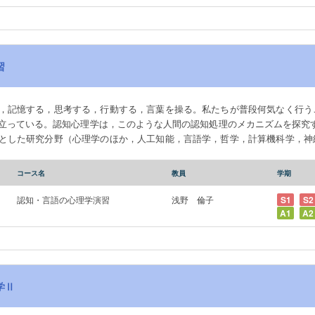
習
，記憶する，思考する，行動する，言葉を操る。私たちが普段何気なく行う
っている。認知心理学は，このような人間の認知処理のメカニズムを探究する学問
とした研究分野（心理学のほか，人工知能，言語学，哲学，計算機科学，神
よるアプローチを学ぶことを目的として，以下のいずれかの査読付き論文誌
の認知処理についての最新の知見に触れると同時に，大局的な視点，もしく
コース名
教員
学期
nce』 『Journal of Experimental Psychology: Learning, Memory, and Cognit
認知・言語の心理学演習
浅野 倫子
S1
S2
A1
A2
学Ⅱ