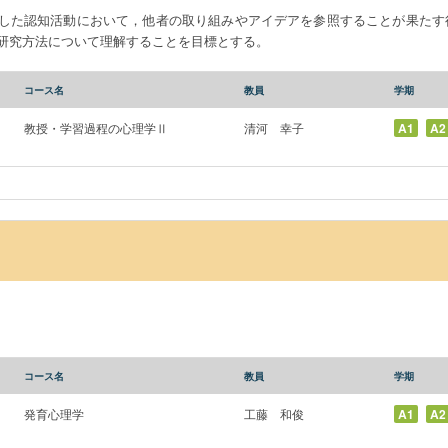
した認知活動において，他者の取り組みやアイデアを参照することが果たす
研究方法について理解することを目標とする。
コース名
教員
学期
教授・学習過程の心理学Ⅱ
清河 幸子
A1
A2
コース名
教員
学期
発育心理学
工藤 和俊
A1
A2