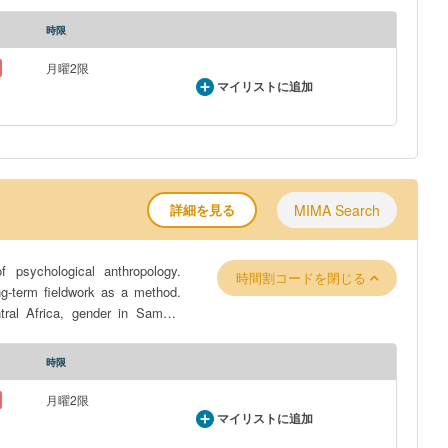
 of disability in Thailand and
g Irish former combatants. In
時限
raphic fieldwork project. The
月曜2限
マイリストに追加
詳細を見る
MIMA Search
 psychological anthropology.
時間割コードを閉じる
ng-term fieldwork as a method.
ral Africa, gender in Samoa,
 of disability in Thailand and
g Irish former combatants. In
時限
raphic fieldwork project. The
月曜2限
マイリストに追加