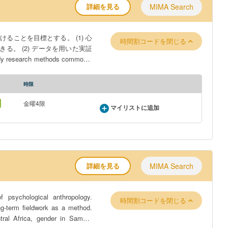
詳細を見る
MIMA Search
ことを目標とする。 (1) 心
時間割コードを閉じる
。 (2) データを用いた実証
 qualitative research methods to
nd adhere to research ethics.
時限
金曜4限
マイリストに追加
詳細を見る
MIMA Search
 psychological anthropology.
時間割コードを閉じる
ng-term fieldwork as a method.
ral Africa, gender in Samoa,