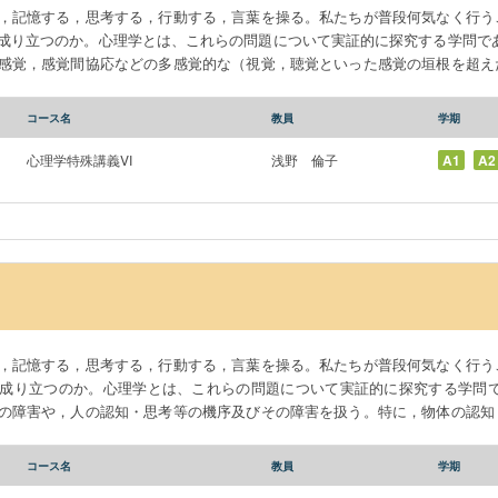
，記憶する，思考する，行動する，言葉を操る。私たちが普段何気なく行う
成り立つのか。心理学とは、これらの問題について実証的に探究する学問であ
感覚，感覚間協応などの多感覚的な（視覚，聴覚といった感覚の垣根を超え
つの感覚では括り切れない認知処理についても触れる。これらの基礎的知識
認知心理学的な観点からの理解を深めることを目標とする。
コース名
教員
学期
心理学特殊講義VI
浅野 倫子
A1
A2
，記憶する，思考する，行動する，言葉を操る。私たちが普段何気なく行う
成り立つのか。心理学とは、これらの問題について実証的に探究する学問で
の障害や，人の認知・思考等の機序及びその障害を扱う。特に，物体の認知
ムに焦点を当てる。これらの基礎的知識を身につけ，我々が世の中を認識す
めることを目標とする。
コース名
教員
学期