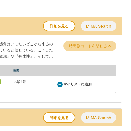
詳細を見る
MIMA Search
感覚はいったいどこから来るの
時間割コードを閉じる
ていると信じている。こうした
意識』や『身体性』、そしてそ
にして自己の身体を認識してい
含めた失調によって、自己意識
時限
で議論を広げ、『私とは何か』
木曜4限
マイリストに追加
詳細を見る
MIMA Search