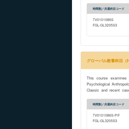
psychological developmen
Japan, Western Apache 
時間割／共通科目コード
addition to in-class parti
course will deal with the following 
7V0101086S
and Strong Institutions
FGL-GL3205S3
グローバル教養科目（How Cu
This course examines t
Psychological Anthropol
Classic and recent cas
psychological developmen
Japan, Western Apache 
時間割／共通科目コード
addition to in-class parti
course will deal with the following 
7V0101086S-P/F
and Strong Institutions
FGL-GL3205S3