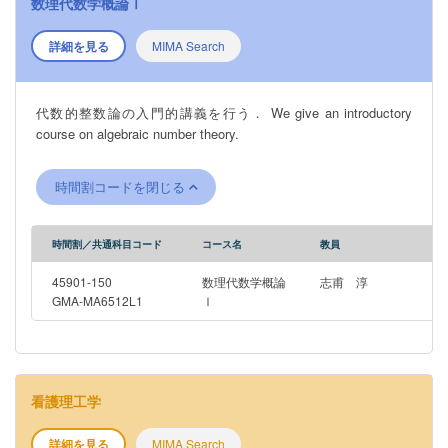
数理代数学概論Ⅰ
詳細を見る
MIMA Search
代数的整数論の入門的講義を行う． We give an introductory
course on algebraic number theory.
時間割コードを閉じる
時間割／共通科目コード
コース名
教員
45901-150
数理代数学概論
志甫 淳
GMA-MA6512L1
Ⅰ
看護理工学
詳細を見る
MIMA Search