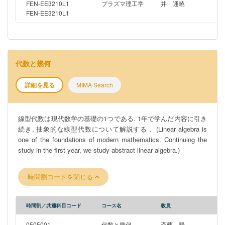
FEN-EE3210L1
プラズマ理工学
井 通暁
FEN-EE3210L1
代数と幾何
詳細を見る
MIMA Search
線型代数は現代数学の基礎の1つである. 1年で学んだ内容に引き
続き, 抽象的な線型代数について解説する． (Linear algebra is
one of the foundations of modern mathematics. Continuing the
study in the first year, we study abstract linear algebra.)
時間割コードを閉じる
時間割／共通科目コード
コース名
教員
0505001
代数と幾何
斎藤 毅