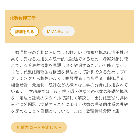
代数数理工学
詳細を見る
MIMA Search
数理情報の分野において，代数という抽象的概念は汎用性が
高く，異なる応用先を統一的に記述できるため，考察対象に隠
れている普遍的法則を見通し良く解明することが可能となる．
また，代数は離散的な構造を算法として計算できるため，プロ
グラミングとも相性がよく，暗号理論，符号理論，制御理論，
組合せ論，最適化，統計などの様々な工学の分野に応用されて
いる． 本講義では，束・群・環・体などの代数の基礎的概念
を，定理と証明のスタイルで詳しく解説し，更には豊富な具体
例や演習問題も準備することにより，代数の理論的体系の理解
を深めることを目標としている．また，数理情報分野で重要と
なる有限体や多変数多項式などの基礎理論を概説し，多くの工
学的応用を持つグレブナー基底のアルゴリズム，RSA暗号・多
時間割コードを閉じる
変数多項式暗号などの公開鍵暗号も紹介する．