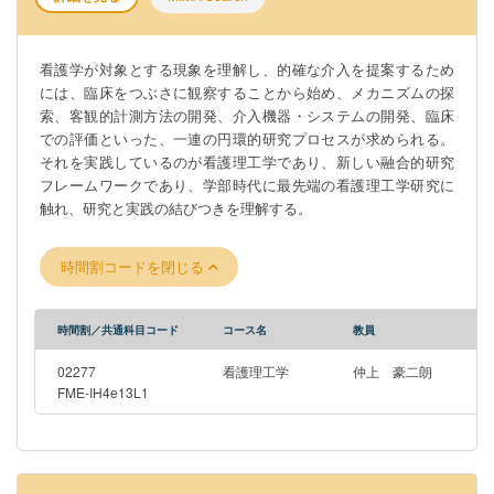
看護学が対象とする現象を理解し、的確な介入を提案するため
には、臨床をつぶさに観察することから始め、メカニズムの探
索、客観的計測方法の開発、介入機器・システムの開発、臨床
での評価といった、一連の円環的研究プロセスが求められる。
それを実践しているのが看護理工学であり、新しい融合的研究
フレームワークであり、学部時代に最先端の看護理工学研究に
触れ、研究と実践の結びつきを理解する。
時間割コードを閉じる
時間割／共通科目コード
コース名
教員
02277
看護理工学
仲上 豪二朗
FME-IH4e13L1