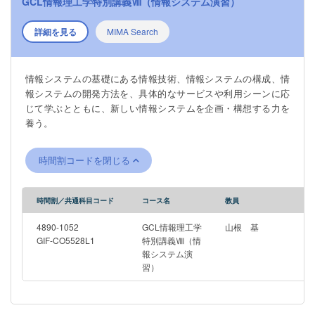
GCL情報理工学特別講義Ⅷ（情報システム演習）
tasks. This course is targeting on students from departments in
literature, social science, agriculture, medical science et al.,
詳細を見る
MIMA Search
without requiring expertise in informatics and AI. In spite of that,
students in informatics are also welcomed, since it is beneficial
to know recent applications of AI and to communicate with
情報システムの基礎にある情報技術、情報システムの構成、情
people beyond informatics through this course. Specifically, after
報システムの開発方法を、具体的なサービスや利用シーンに応
brief introductions of AI’s history and advancement in the deep
じて学ぶとともに、新しい情報システムを企画・構想する力を
learning era, invited experts in law, social science, agriculture,
養う。
robotics, et al., will introduce the latest applications of AI in a
specific domain. As potential users of AI technologies and
products, all students in this lecture are encouraged to
時間割コードを閉じる
experience recent off-the-shelf AI tools, like ChatGPT and
Geimini, without heavy programming loads.
時間割／共通科目コード
コース名
教員
4890-1052
GCL情報理工学
山根 基
GIF-CO5528L1
特別講義Ⅷ（情
報システム演
習）