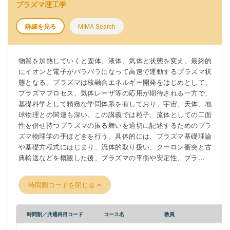
プラズマ理工学
詳細を見る
MIMA Search
物質を加熱していくと固体、液体、気体と状態を変え、最終的
にイオンと電子がバラバラになって高速で運動するプラズマ状
態となる。プラズマは核融合エネルギー開発をはじめとして、
プラズマプロセス、気体レーザ等の応用が期待される一方で、
基礎科学として精緻な学問体系を有しており、宇宙、天体、地
球物理との関連も深い。この講義では粒子、流体としての二面
性を併せ持つプラズマの振る舞いを適切に記述するためのプラ
ズマ物理学の手ほどきを行う。具体的には、プラズマ基礎理論
や基礎方程式にはじまり、流体的取り扱い、クーロン衝突と古
典輸送などを概観した後、プラズマの平衡や安定性、プラズマ
中を伝搬する波動を取り上げ、プラズマの理論体系の基礎を身
に着けることを目的とする。
時間割コードを閉じる
時間割／共通科目コード
コース名
教員