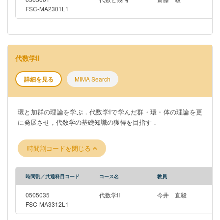
FSC-MA2301L1
代数学II
詳細を見る
MIMA Search
環と加群の理論を学ぶ．代数学Iで学んだ群・環・体の理論を更
に発展させ，代数学の基礎知識の獲得を目指す．
時間割コードを閉じる
時間割／共通科目コード
コース名
教員
0505035
代数学II
今井 直毅
FSC-MA3312L1