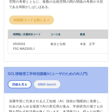
空間の考察とともに、複数の位相空間の間の関係の考察が大切
である局面がしばしばある。
時間割コードを閉じる
時間割／共通科目コード
コース名
教員
0505003
集合と位相
本多 正平
FSC-MA2302L1
GCL情報理工学特別講義Ⅳ(ユーザのためのAI入門)
詳細を見る
MIMA Search
深層学習に代表される人工知能（AI）技術が飛躍的に発展し、
社会のあらゆる場面でAIの実応用が進み、学術研究の場でも分
野を問わずAI活用が進んでいます。本講義では、様々な分野に