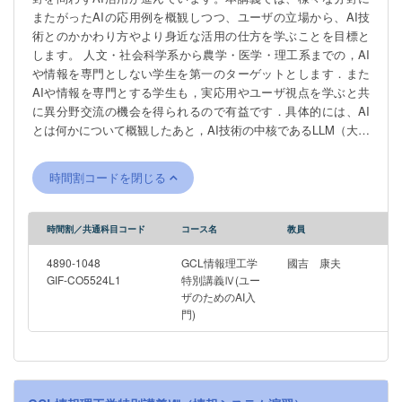
またがったAIの応用例を概観しつつ、ユーザの立場から、AI技
術とのかかわり方やより身近な活用の仕方を学ぶことを目標と
します。 人文・社会科学系から農学・医学・理工系までの，AI
や情報を専門としない学生を第一のターゲットとします．また
AIや情報を専門とする学生も，実応用やユーザ視点を学ぶと共
に異分野交流の機会を得られるので有益です．具体的には、AI
とは何かについて概観したあと，AI技術の中核であるLLM（大規
模言語モデル）、視覚AIなどの概要を学び，次にそれらが人文
社会・法・理・医・工・農などの分野において、どのように実
時間割コードを閉じる
装し活用されているかを、各分野の専門家から学びます。ま
た、受講生自身がAIユーザとなって、ChatGPTやGeminiなど最
先端なツールの活用・評価などを行う課題発表やディスカッシ
時間割／共通科目コード
コース名
教員
ョンも行います。これらの講義と実践の内容は，人文社会系等
の学生でも抵抗なく取り組めるよう，教養課程を越える数理・
4890-1048
GCL情報理工学
國吉 康夫
情報・プログラミング等の知識・経験は前提としません．
GIF-CO5524L1
特別講義Ⅳ(ユー
ザのためのAI入
Thanks to the astonishing advancement of technologies relating
門)
to deep learning and big data, artificial intelligence (AI) is
reshaping many aspects of the society. This course will deliver
overviews of recent applications of AI in a variety of fields,
through which one might get to know state-of-the-art AI
technologies better and, hopefully, to utilize them for his/her own