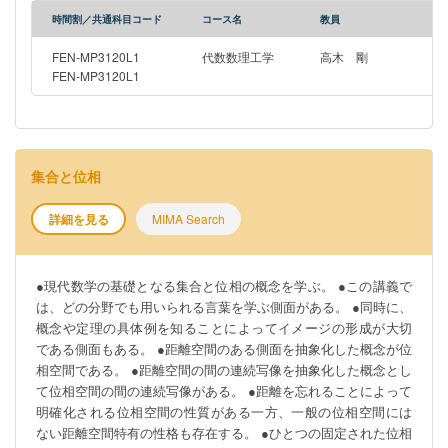
時間割／共通科目コード
コース名
教員
FEN-MP3120L1
代数数理工学
高木 剛
FEN-MP3120L1
集合と位相
詳細を見る
MIMA Search
●現代数学の基礎となる集合と位相の概念を学ぶ。 ●この講義で
は、どの分野でも用いられる言葉を学ぶ側面がある。 ●同時に、
概念や定理の具体例を知ることによってイメージの形成が大切
である側面もある。 ●距離空間のある側面を抽象化した概念が位
相空間である。 ●距離空間の間の連続写像を抽象化した概念とし
て位相空間の間の連続写像がある。 ●距離を忘れることによって
明確化される位相空間の性質がある一方、一般の位相空間には
ない距離空間特有の性格も存在する。 ●ひとつの固定された位相