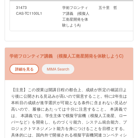
ーのDまでで構成される。Aから継続的に参加することで、より
効果的に知識・経験を得ることができるが、途中からの参加や
31473
学術フロンティ
五十里 哲
途中までの参加も可能である。
CAS-TC1100L1
ア講義 (模擬人
工衛星開発を体
―――――――――――――――――――――――――――――
験しようA)
※このゼミは4月6日（月）6限（18：45～）Zoomで行われる工学
部合同説明会への参加を予定しています。 ZoomのURLは後日
UTAS掲示板のお知らせにて周知いたします。
―――――――――――――――――――――――――――――
学術フロンティア講義 (模擬人工衛星開発を体験しようC)
詳細を見る
MIMA Search
【注意】この授業は開講日程の都合上、成績が所定の確認日よ
り後に公開される見込みが高いので留意すること。特に2年生は
本科目の成績が進学選択が可能となる条件に含まれない見込が
高いので、履修にあたっては十分に注意すること。 本講義で
は、 本講義では、学生主体で模擬宇宙機（模擬人工衛星、ロー
バーなど）を開発し、ものづくり能力、システム統合能力、プ
ロジェクトマネジメント能力を身につけることを目標とする。
具体的には、国内外で開催される模擬宇宙機関連コンペティシ