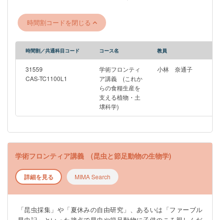
のような研究に携わっている農学部の教員による最先端の講義
を行う。
時間割コードを閉じる
―――――――――――――――――――――――――――――
※この授業は4月8日（水）18：45～20：00にZoomで行われる農
学部合同説明会への参加を予定しています。 ZoomのURLは後
時間割／共通科目コード
コース名
教員
日、UTASの掲示板と農学部HPにて周知いたします。
―――――――――――――――――――――――――――――
31559
学術フロンティ
小林 奈通子
CAS-TC1100L1
ア講義 (これか
らの食糧生産を
支える植物・土
壌科学)
学術フロンティア講義 (昆虫と節足動物の生物学)
詳細を見る
MIMA Search
「昆⾍採集」や「夏休みの⾃由研究」、あるいは「ファーブル
昆⾍記」といった接点で昆⾍や節⾜動物に⼦供のころ親しんだ