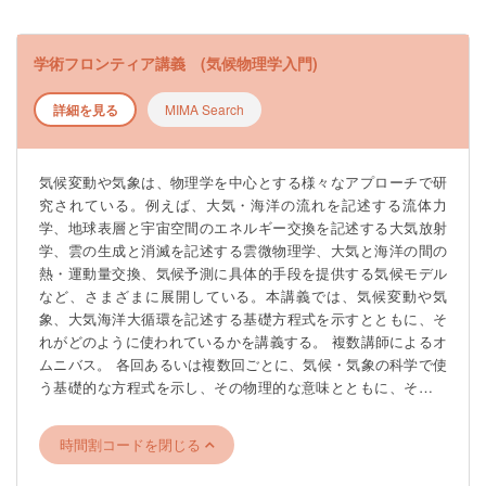
学術フロンティア講義 (気候物理学入門)
詳細を見る
MIMA Search
気候変動や気象は、物理学を中心とする様々なアプローチで研
究されている。例えば、大気・海洋の流れを記述する流体力
学、地球表層と宇宙空間のエネルギー交換を記述する大気放射
学、雲の生成と消滅を記述する雲微物理学、大気と海洋の間の
熱・運動量交換、気候予測に具体的手段を提供する気候モデル
など、さまざまに展開している。本講義では、気候変動や気
象、大気海洋大循環を記述する基礎方程式を示すとともに、そ
れがどのように使われているかを講義する。 複数講師によるオ
ムニバス。 各回あるいは複数回ごとに、気候・気象の科学で使
う基礎的な方程式を示し、その物理的な意味とともに、その式
がどのように使われるのか具体的現象を例に解説する。
時間割コードを閉じる