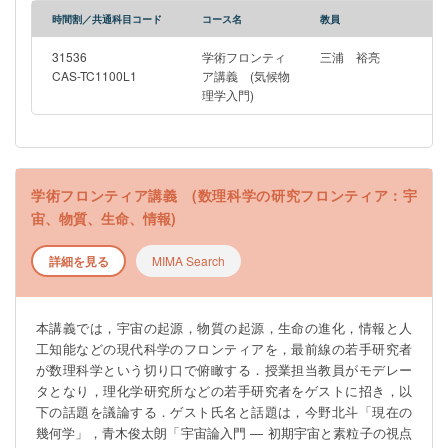
時間割／共通科目コード
コース名
教員
31536
学術フロンティ
三浦 裕亮
CAS-TC1100L1
ア講義 (気候物
理学入門)
学術フロンティア講義 (数理科学の研究フロンティア：宇
宙、物質、生命、情報)
詳細を見る
MIMA Search
本講義では，宇宙の起源，物質の起源，生命の進化，情報と人
工知能などの現代科学のフロンティアを，最前線の若手研究者
が数理科学という切り口で俯瞰する．授業担当教員がモデレー
タとなり，理化学研究所などの若手研究者をゲストに招き，以
下の話題を議論する．ゲスト氏名と話題は，今野北斗「現在の
幾何学」，青木俊太朗「宇宙論入門 ― 初期宇宙と素粒子の視点