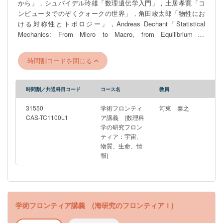
から」，シュパイデル玲雄「数理遺伝学入門」，土居孝寛「コ
ンピュータでのぞくクォークの世界」，角田峻太郎「物性にお
ける対称性とトポロジー」，Andreas Dechant「Statistical
Mechanics: From Micro to Macro, from Equilibrium to
Nonequilibrium （統計力学： ミクロからマクロへ，平衡から非
平衡へ）」, 菊池勇太「量子コンピュータでできること」であ
時間割コードを閉じる
る．
時間割／共通科目コード
コース名
教員
31550
学術フロンティ
河東 泰之
CAS-TC1100L1
ア講義 (数理科
学の研究フロン
ティア：宇宙、
物質、生命、情
報)
学術フロンティア講義 (海研究のフロンティアＩ)