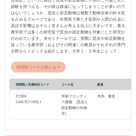
経験を持つ⼈も、その後は疎遠になってしまうことが多いので
はないでしょうか。昆⾍と節⾜動物は種数で動物全体の約８割
を占めるグループであり、⽣態系で果たす役割や⼈間の社会に
及ぼす影響はおそらく皆さんが考える以上に⼤きいです。東⼤
農学部では多くの研究室で昆⾍や節⾜動物を対象にした研究が
⾏われています。本ゼミナールでは、実際に昆⾍や節⾜動物を
扱っている農学部（およびその関連）の教員がそれぞれの専門
分野からトピックを紹介します。⼤学１・２年⽣にとっては⾼
度な内容を含むこともありますが、昆⾍と節⾜動物がいかに多
様な観点から注目され研究されているのかを学んでいただきた
時間割コードを閉じる
いと思います。予定している各回のトピックは以下の通りです
（変更する可能性があります）。 4月8日：昆虫と節足動物の生
物学の概論（ガイダンス） 4月15日：カイコの生物学〜なぜカイ
時間割／共通科目コード
コース名
教員
コを研究するのか〜 4月22日：昆虫の繁殖戦略と進化 4月29日：
昆虫を通じて学ぶサステナビリティの実現 5月13日：ホルモンが
31560
学術フロンティ
木内 隆史
解き明かす本能行動の謎：進化を紐解く生命の鍵 5月20日：幼虫
CAS-TC1100L1
ア講義 (昆虫と
節足動物の生物
は，変態することをいつ，どのように決めるのか？ 5月27日：昆
学)
虫の生態と進化 6月10日：昆虫が匂い・味・フェロモンを感知す
る仕組み 6月17日：昆虫の保全生態学 6月24日：キクイムシ類の
多様な生態 7月1日：昆虫に学ぶオスとメスの生物学 7月8日：感
染症を媒介する昆虫たち 7月15日：昆虫における延長された表現