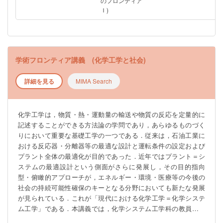
のフロンティア
Ｉ)
学術フロンティア講義 (化学工学と社会)
詳細を見る
MIMA Search
化学工学は，物質・熱・運動量の輸送や物質の反応を定量的に
記述することができる方法論の学問であり，あらゆるものづく
りにおいて重要な基礎工学の一つである．従来は，石油工業に
おける反応器・分離器等の最適な設計と運転条件の設定および
プラント全体の最適化が目的であった．近年ではプラント＝シ
ステムの最適設計という側面がさらに発展し，その目的指向
型・俯瞰的アプローチが，エネルギー・環境・医療等の今後の
社会の持続可能性確保のキーとなる分野においても新たな発展
が見られている．これが「現代における化学工学＝化学システ
ム工学」である．本講義では，化学システム工学科の教員がフ
ァシリテータを務め，本学科を卒業し社会で活躍しているOB・