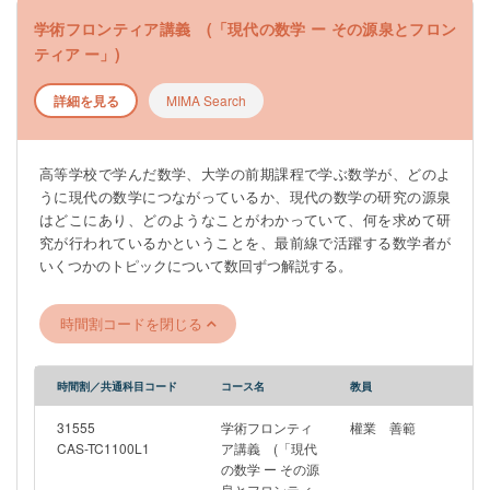
得できるかを知る上でも、数学・物理学・情報学の基礎がどの
学術フロンティア講義 (「現代の数学 ー その源泉とフロン
ように実践され役立つかを学ぶ上でも、人間とAIを含む機械が
ティア ー」)
共生する将来像を考える上でも、この科目は充実した学識に触
れる良い機会を提供できる。また、実際の研究現場を見学する
詳細を見る
MIMA Search
ことにより、講義内容がどのような環境で着想され、育てら
れ、発展しているのかを見ることもできる。 具体的には以下に
挙げるような、認識、行動、物理、情報、総合の５分野にわた
高等学校で学んだ数学、大学の前期課程で学ぶ数学が、どのよ
るテーマに関する講義と研究室見学を行う。具体的な講義の内
うに現代の数学につながっているか、現代の数学の研究の源泉
容の詳細と日程およびレポートの提出要領二関しては、掲示お
はどこにあり、どのようなことがわかっていて、何を求めて研
よび初回の講義で案内する。
究が行われているかということを、最前線で活躍する数学者が
―――――――――――――――――――――――――――――
いくつかのトピックについて数回ずつ解説する。
※このゼミは4月6日（月）6限（18：45～）Zoomで行われる工学
部合同説明会への参加を予定しています。 ZoomのURLは後日
UTAS掲示板のお知らせにて周知いたします。
時間割コードを閉じる
―――――――――――――――――――――――――――――
時間割／共通科目コード
コース名
教員
31555
学術フロンティ
權業 善範
CAS-TC1100L1
ア講義 (「現代
の数学 ー その源
泉とフロンティ