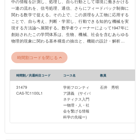
中の情報を計測し、処理し、自ら行動として環境に働きかける
一連の流れを、信号処理、通信、さらにフィードバック制御に
関わる数学で捉える。その上で、この原理を人工物に応用する
ことで、自ら考え、判断・学習し、行動できる知的な機械を実
現する方法論へ展開する。数学者ウィーナーによって1947年に
創始されたこの学問体系は、生物、機械、社会を含むあらゆる
物理的現象に関わる基本構造の抽出と、機能の設計・解析・制
御などの方法論として今でも発展し続けており、脳工学、生体
工学、バーチャルリアリティ、システム科学、人工知能（AI)な
時間割コードを閉じる
どの現代的工学技術の礎のひとつとなっている。 この授業は、
最先端の工学技術に関する講義と研究室の見学を通して、サイ
バネティクスの基本概念を理解してもらうことにある。様々な
時間割／共通科目コード
コース名
教員
事象に対して、数学・物理学・情報学を駆使した現象の解析や
モデル化を通し、新しい原理や方法論あるいは機構やシステム
31479
学術フロンティ
石井 秀明
を創り出し、様々な分野での応用を可能にする工学の考え方や
CAS-TC1100L1
ア講義 (サイバ
ネティクス入門
実際の最先端の研究に関し、工学部計数工学科システム情報工
ー物理・人・社
学コースの教員がオムニバス形式で紹介する。ブレインマシン
会を繋げる情報
インタフェース、バーチャルリアリティ、ロボティクス、音
科学の先端ー)
声・画像信号処理、生体医用工学といった最先端かつ広範な話
題に触れることができ、しかも、それらが計測・解析・制御と
いうサイバネティクスの共通の原理で語られることに驚きを覚
えるであろう。人間の能力をいかにして機械などの人工物が獲