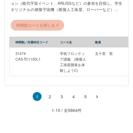
ョン（能代宇宙イベント、ARLISSなど）の参加を目指し、学生
オリジナルの模擬宇宙機（模擬人工衛星、ローバーなど）を開
発する。学生を2, 3チームに分け、チームそれぞれでどのような
ミッションを行う模擬宇宙機を開発するかというアイデア出し
時間割コードを閉じる
から、実際の設計・製造、試験、コンペティションの参加まで
全てを体験することで、短期間で衛星プロジェクトの一連の流
れを体験する。 本講義は1年SセメスターのAから2年Aセメスタ
時間割／共通科目コード
コース名
教員
ーのDまでで構成される。Aから継続的に参加することで、より
効果的に知識・経験を得ることができるが、途中からの参加や
31474
学術フロンティ
五十里 哲
途中までの参加も可能である。
CAS-TC1100L1
ア講義 (模擬人
工衛星開発を体
―――――――――――――――――――――――――――――
験しようC)
※このゼミは4月6日（月）6限（18：45～）Zoomで行われる工学
部合同説明会への参加を予定しています。 ZoomのURLは後日
UTAS掲示板のお知らせにて周知いたします。
―――――――――――――――――――――――――――――
2
3
4
5
1
1-10 / 全5864件