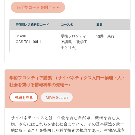
OGを外部講師として招き，化学工学や化学システムの方法論や
時間割コードを閉じる
考え方が，実社会でどのように役に立っているか，について講
義を行い，学生の方々のキャリアー検討に役立つことを目標と
している．
時間割／共通科目コード
コース名
教員
―――――――――――――――――――――――――――――
※このゼミは4月6日（月）6限（18：45～）Zoomで行われる工学
31490
学術フロンティ
酒井 康行
部合同説明会への参加を予定しています。 ZoomのURLは後日
CAS-TC1100L1
ア講義 (化学工
学と社会)
UTAS掲示板のお知らせにて周知いたします。
―――――――――――――――――――――――――――――
学術フロンティア講義 (サイバネティクス入門ー物理・人・
社会を繋げる情報科学の先端ー)
詳細を見る
MIMA Search
サイバネティクスとは、生物を含む自然系、機械を含む人工
物、さらにはこれらを含む社会について、その基本構造を統一
的に捉えることを指向した科学技術の概念である。生物が環境