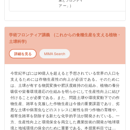
ア ー」)
学術フロンティア講義 (これからの食糧生産を支える植物・
土壌科学)
詳細を見る
MIMA Search
今世紀半ばには90億人を超えると予想されている世界の人口を
支えるためには作物生産性の向上が必須である。そのために
は、土壌が有する物質変換や肥沃度維持の仕組み、植物の養分
吸収や栄養環境適応の仕組みを明らかにして生産性向上に結び
付けることが必要である。また、問題土壌や環境変動下での作
物生産、雑草を克服した作物生産は今後の重要課題であり、劣
悪な土壌や病害虫などのストレスに耐性を持つ作物の育種や、
根寄生雑草を防除する新たな化学的手法が開発されている。一
方、生産性向上と環境保全を両立した農業技術の開発が地球環
境と地域環境の保全のために重要である。本授業科目では、こ