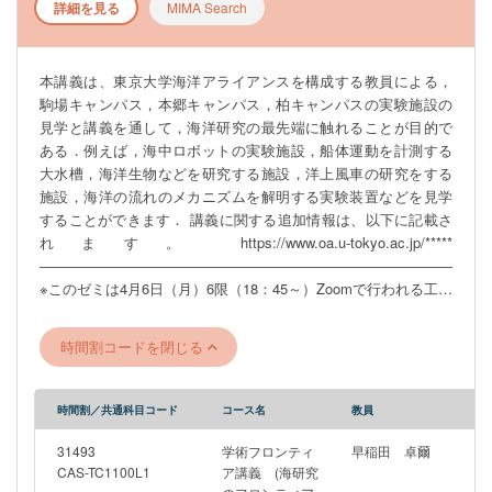
詳細を見る
MIMA Search
本講義は、東京大学海洋アライアンスを構成する教員による，
駒場キャンパス，本郷キャンパス，柏キャンパスの実験施設の
見学と講義を通して，海洋研究の最先端に触れることが目的で
ある．例えば，海中ロボットの実験施設，船体運動を計測する
大水槽，海洋生物などを研究する施設，洋上風車の研究をする
施設，海洋の流れのメカニズムを解明する実験装置などを見学
することができます． 講義に関する追加情報は、以下に記載さ
れます。 https://www.oa.u-tokyo.ac.jp/*****
―――――――――――――――――――――――――――――
※このゼミは4月6日（月）6限（18：45～）Zoomで行われる工学
部合同説明会への参加を予定しています。 ZoomのURLは後日
UTAS掲示板のお知らせにて周知いたします。
時間割コードを閉じる
―――――――――――――――――――――――――――――
時間割／共通科目コード
コース名
教員
31493
学術フロンティ
早稲田 卓爾
CAS-TC1100L1
ア講義 (海研究