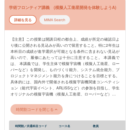
型 原則として、第１回目の授業に参加した⼈のみ履修を認めま
学術フロンティア講義 (模擬人工衛星開発を体験しようA)
す（２回目以降からの履修を認めない）。事情により１回目の
授業に参加できなかった⼈は、代表担当教員（木内）までメー
詳細を見る
MIMA Search
ルで連絡し、以後の履修の許可を得てください。履修希望者が
多数になった場合は、何らかの⽅法により選抜することがあり
ます。
【注意】この授業は開講日程の都合上、成績が所定の確認日よ
り後に公開される見込みが高いので留意すること。特に2年生は
本科目の成績が進学選択が可能となる条件に含まれない見込が
高いので、履修にあたっては十分に注意すること。 本講義で
は、 本講義では、学生主体で模擬宇宙機（模擬人工衛星、ロー
バーなど）を開発し、ものづくり能力、システム統合能力、プ
ロジェクトマネジメント能力を身につけることを目標とする。
具体的には、国内外で開催される模擬宇宙機関連コンペティシ
ョン（能代宇宙イベント、ARLISSなど）の参加を目指し、学生
オリジナルの模擬宇宙機（模擬人工衛星、ローバーなど）を開
発する。学生を2, 3チームに分け、チームそれぞれでどのような
ミッションを行う模擬宇宙機を開発するかというアイデア出し
時間割コードを閉じる
から、実際の設計・製造、試験、コンペティションの参加まで
全てを体験することで、短期間で衛星プロジェクトの一連の流
れを体験する。 本講義は1年SセメスターのAから2年Aセメスタ
時間割／共通科目コード
コース名
教員