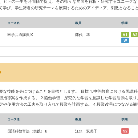
、ヒトの一生を時間軸で捉え、その様々な局面を解析・研究するユニークな
て学び、学生諸君の研究テーマを展開するためのアイディア、刺激となるこ
コース名
教員
学期
医学共通講義IX
藤代 準
A1
A2
W
Ｂ
要な技能を身につけることを目標とします。 目標 1.中等教育における国語
習指導案を作成する。 2.協働学習、探究的な学習を意識した学習活動を取り入
定や使用方法の工夫を取り入れて授業を計画する。 4.授業改善につながる
コース名
教員
学期
国語科教育法（実践）Ｂ
江頭 双美子
S2