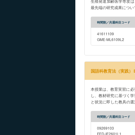
生殖発達加齢医学専攻は
最先端の研究成果につい
時間割／共通科目コード
41611109
GME-ML6109L2
国語科教育法（実践）
本授業は、教育実習に必
し、教材研究に基づく学
と状況に即した教具の選
を見学する。
時間割／共通科目コード
09269103
FED-IE2601L1