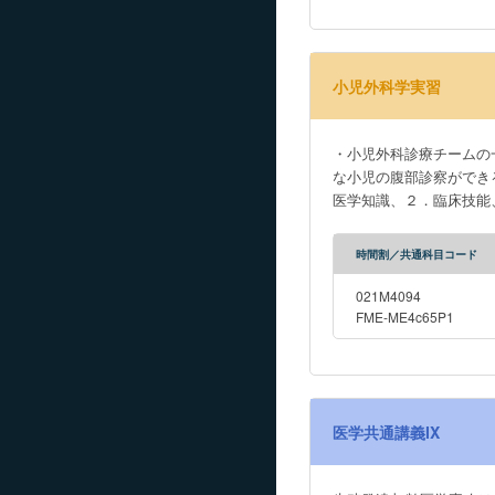
小児外科学実習
・小児外科診療チームの
な小児の腹部診察ができるようになる
医学知識、２．臨床技能
時間割／共通科目コード
021M4094
FME-ME4c65P1
医学共通講義IX