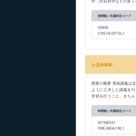
学，社会科学などの多く
要な具体例を取り上げ，
代数学で学んだ固有値・
時間割／共通科目コード
ともに，進んで偏微分方
30806
CAS-GC2F12L1
小児外科学
授業の概要 系統講義は全部で５コマである。時間的に十分とはいえないが、多数のスライド供覧を通して視覚的に病態を理解できる
ように工夫した講義を行
学習を行うこと。きちん
時間割／共通科目コード
021M2041
FME-ME4c18L1