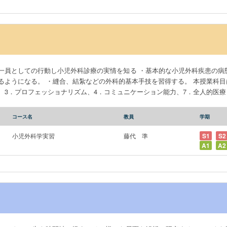
一員としての行動し小児外科診療の実情を知る ・基本的な小児外科疾患の病
。 ・縫合、結紮などの外科的基本手技を習得する。 本授業科目は、学位授与方針10項目の１．
、3．プロフェッショナリズム、4．コミュニケーション能⼒、7．全⼈的医療
コース名
教員
学期
小児外科学実習
藤代 準
S1
S2
A1
A2