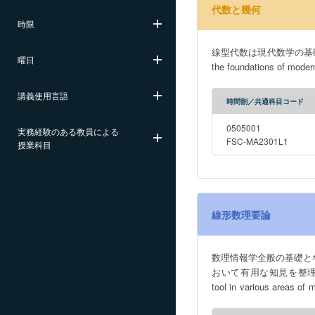
代数と幾何
時限
線型代数は現代数学の基礎の1
曜日
the foundations of modern
講義使用言語
時間割／共通科目コード
0505001
実務経験のある教員による
FSC-MA2301L1
授業科目
線形数理要論
数理情報学全般の基礎となる道具としての線形代数
おいて有用な知見を整理して習得する． (This course delivers lectures on advanced 
tool in various areas of
programming, control theo