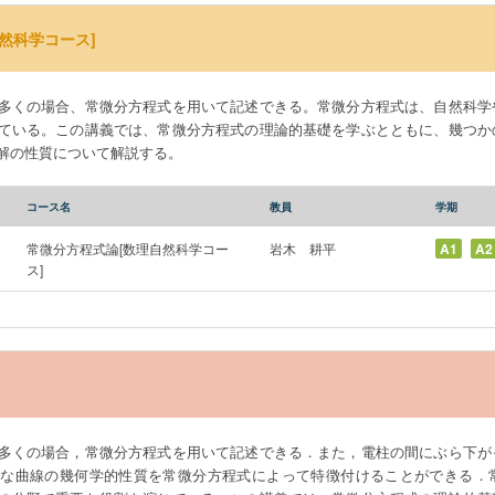
然科学コース]
多くの場合、常微分方程式を用いて記述できる。常微分方程式は、自然科学
ている。この講義では、常微分方程式の理論的基礎を学ぶとともに、幾つか
解の性質について解説する。
コース名
教員
学期
常微分方程式論[数理自然科学コー
岩木 耕平
A1
A2
ス]
多くの場合，常微分方程式を用いて記述できる．また，電柱の間にぶら下が
まな曲線の幾何学的性質を常微分方程式によって特徴付けることができる．