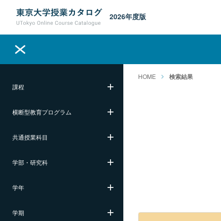
2026年度版
HOME
検索結果
課程
横断型教育プログラム
共通授業科目
学部・研究科
学年
学期