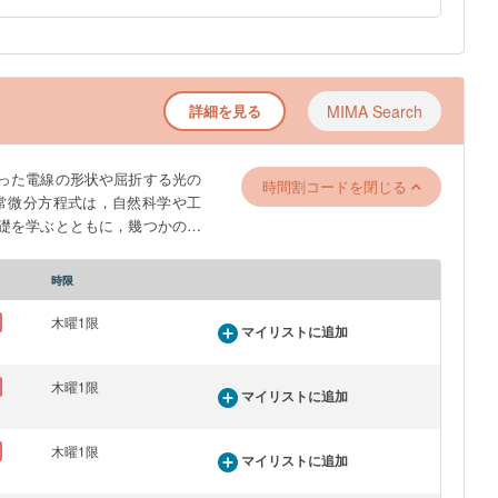
詳細を見る
MIMA Search
った電線の形状や屈折する光の
時間割コードを閉じる
常微分方程式は，自然科学や工
礎を学ぶとともに，幾つかの重
には，微分積分学，および線型
の知識の総合的応用篇であると
時限
木曜1限
マイリストに追加
木曜1限
マイリストに追加
木曜1限
マイリストに追加