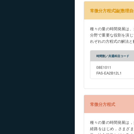
常微分方程式論[数理自
種々の量の時間発展は、
分野で重要な役割を演じ
れぞれの方程式の解法と
時間割／共通科目コード
08E1011
FAS-EA2B12L1
常微分方程式
種々の量の時間発展は，
経路をはじめ，さまざ