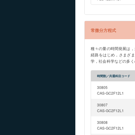
常微分方程式
種々の量の時間発展は，
経路をはじめ，さまざ
学，社会科学などの多く
要な具体例を取り上げ，
代数学で学んだ固有値・
時間割／共通科目コード
ともに，進んで偏微分方
30805
CAS-GC2F12L1
30807
CAS-GC2F12L1
30808
CAS-GC2F12L1