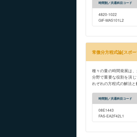
時間割／共通科目コード
4820-1022
GIF-MA5101L2
常微分方程式論[スポー
種々の量の時間発展は、
分野で重要な役割を演じ
れぞれの方程式の解法と
時間割／共通科目コード
08E1443
FAS-EA2F42L1