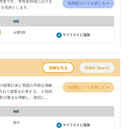
専攻です。本専攻領域における
時間割コードを閉じる
とを目的とします。
時限
火曜5限
マイリストに追加
詳細を見る
MIMA Search
科の授業計画と実践の手順を理解
時間割コードを閉じる
れて授業を計画する。 3.目的
観察の要点を理解し、適切に授業
時限
集中
マイリストに追加