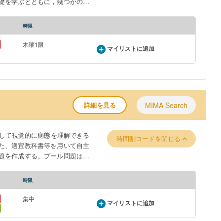
礎を学ぶとともに，幾つかの重
には，微分積分学，および線型
の知識の総合的応用篇であると
時限
木曜1限
マイリストに追加
詳細を見る
MIMA Search
時間割コードを閉じる
た、適宜教科書等を用いて自主
題を作成する。プール問題はあ
知識、２．臨床技能に関連した科目である。
時限
集中
マイリストに追加