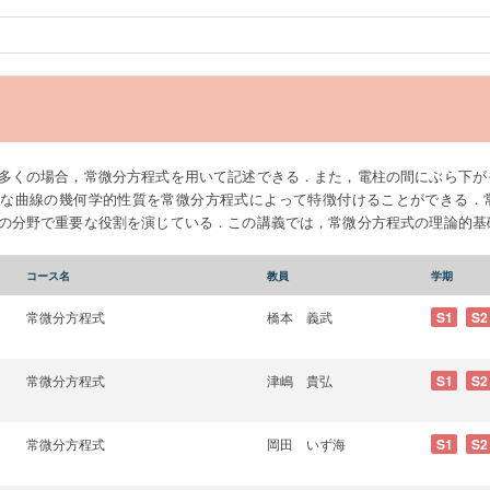
多くの場合，常微分方程式を用いて記述できる．また，電柱の間にぶら下が
まな曲線の幾何学的性質を常微分方程式によって特徴付けることができる．
の分野で重要な役割を演じている．この講義では，常微分方程式の理論的基
それぞれの方程式の解法と解の性質について解説する．これらの内容の理解
固有ベクトルに関する基礎知識が必要となる．したがって，本講義はこれら
コース名
教員
学期
程式論を学ぶための入門篇でもある．
常微分方程式
橋本 義武
S1
S2
常微分方程式
津嶋 貴弘
S1
S2
常微分方程式
岡田 いず海
S1
S2