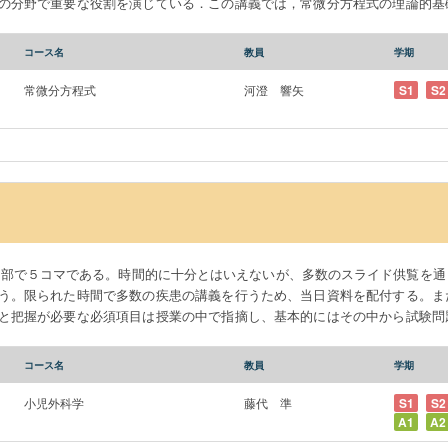
の分野で重要な役割を演じている．この講義では，常微分方程式の理論的基
それぞれの方程式の解法と解の性質について解説する．これらの内容の理解
固有ベクトルに関する基礎知識が必要となる．したがって，本講義はこれら
コース名
教員
学期
程式論を学ぶための入門篇でもある．
常微分方程式
河澄 響矢
S1
S2
う。限られた時間で多数の疾患の講義を行うため、当日資料を配付する。ま
と把握が必要な必須項目は授業の中で指摘し、基本的にはその中から試験問
らかじめUTAS上に公表する予定です。 本授業科目は、学位授与方針10項目の１．医学
コース名
教員
学期
小児外科学
藤代 準
S1
S2
A1
A2