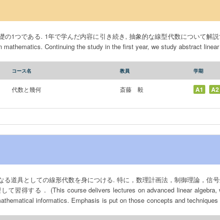
つである. 1年で学んだ内容に引き続き, 抽象的な線型代数について解説する． (Linea
 mathematics. Continuing the study in the first year, we study abstract linear
コース名
教員
学期
代数と幾何
斎藤 毅
A1
A2
を身につける. 特に，数理計画法，制御理論，信号処理，確率過程，多変量解析に
linear algebra, which serves as a fundamental
 mathematical informatics. Emphasis is put on those concepts and techniques 
ry, stochastic process, signal processing, and multivariate statistical analysi