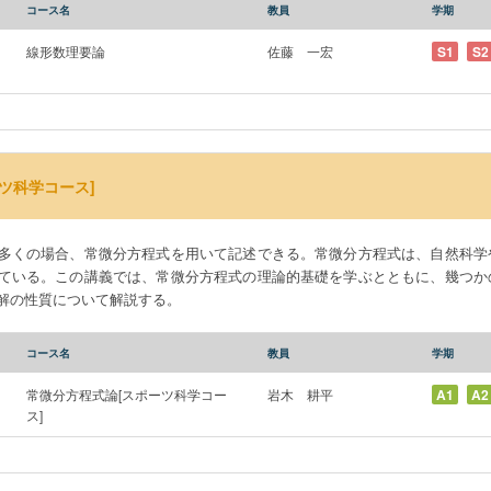
コース名
教員
学期
線形数理要論
佐藤 一宏
S1
S2
ツ科学コース]
多くの場合、常微分方程式を用いて記述できる。常微分方程式は、自然科学
ている。この講義では、常微分方程式の理論的基礎を学ぶとともに、幾つか
解の性質について解説する。
コース名
教員
学期
常微分方程式論[スポーツ科学コー
岩木 耕平
A1
A2
ス]