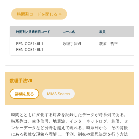
時間割コードを閉じる
時間割／共通科目コード
コース名
教員
FEN-CO3146L1
数理手法VI
荻原 哲平
FEN-CO3146L1
数理手法VII
詳細を見る
MIMA Search
時間とともに変化する対象を記録したデータが時系列である。
時系列は、生体信号、地震波、インターネットログ、株価、セ
ンサーデータなど分野を超えて現れる。時系列から、その背後
にある複雑な現象を理解し、予測、制御や意思決定を行う方法