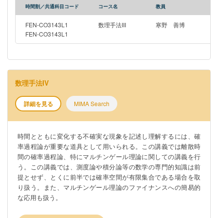
時間割／共通科目コード
コース名
教員
FEN-CO3143L1
数理手法III
寒野 善博
FEN-CO3143L1
数理手法IV
詳細を見る
MIMA Search
時間とともに変化する不確実な現象を記述し理解するには、確
率過程論が重要な道具として用いられる。この講義では離散時
間の確率過程論、特にマルチンゲール理論に関しての講義を行
う。この講義では、測度論や積分論等の数学の専門的知識は前
提とせず、とくに前半では確率空間が有限集合である場合を取
り扱う。また、マルチンゲール理論のファイナンスへの簡易的
な応用も扱う。