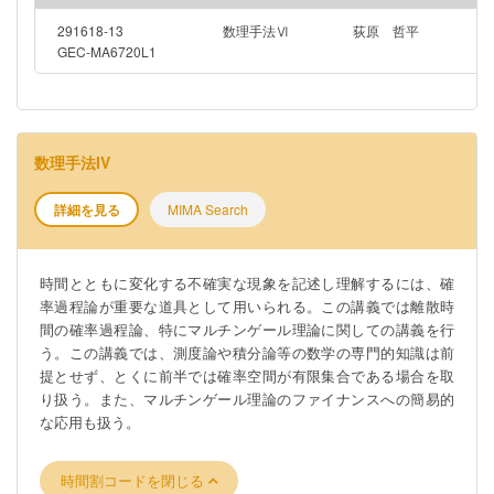
291618-13
数理手法Ⅵ
荻原 哲平
GEC-MA6720L1
数理手法IV
詳細を見る
MIMA Search
時間とともに変化する不確実な現象を記述し理解するには、確
率過程論が重要な道具として用いられる。この講義では離散時
間の確率過程論、特にマルチンゲール理論に関しての講義を行
う。この講義では、測度論や積分論等の数学の専門的知識は前
提とせず、とくに前半では確率空間が有限集合である場合を取
り扱う。また、マルチンゲール理論のファイナンスへの簡易的
な応用も扱う。
時間割コードを閉じる