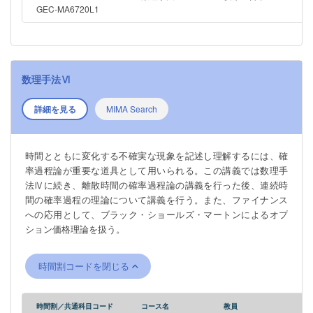
GEC-MA6720L1
数理手法Ⅵ
詳細を見る
MIMA Search
時間とともに変化する不確実な現象を記述し理解するには、確
率過程論が重要な道具として用いられる。この講義では数理手
法Ⅳに続き、離散時間の確率過程論の講義を行った後、連続時
間の確率過程の理論について講義を行う。また、ファイナンス
への応用として、ブラック・ショールズ・マートンによるオプ
ション価格理論を扱う。
時間割コードを閉じる
時間割／共通科目コード
コース名
教員