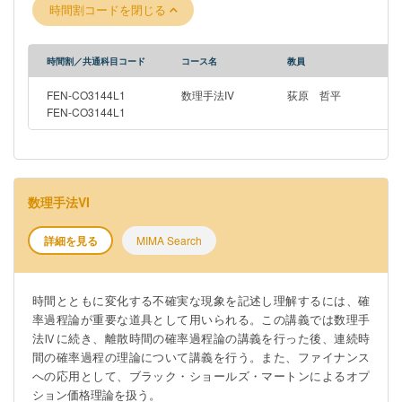
時間割コードを閉じる
時間割／共通科目コード
コース名
教員
FEN-CO3144L1
数理手法IV
荻原 哲平
FEN-CO3144L1
数理手法VI
詳細を見る
MIMA Search
時間とともに変化する不確実な現象を記述し理解するには、確
率過程論が重要な道具として用いられる。この講義では数理手
法Ⅳに続き、離散時間の確率過程論の講義を行った後、連続時
間の確率過程の理論について講義を行う。また、ファイナンス
への応用として、ブラック・ショールズ・マートンによるオプ
ション価格理論を扱う。