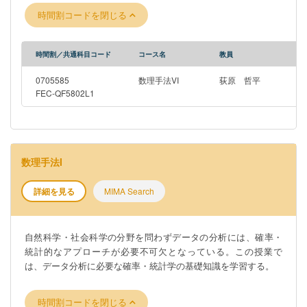
時間割コードを閉じる
時間割／共通科目コード
コース名
教員
0705585
数理手法VI
荻原 哲平
FEC-QF5802L1
数理手法I
詳細を見る
MIMA Search
自然科学・社会科学の分野を問わずデータの分析には、確率・
統計的なアプローチが必要不可欠となっている。この授業で
は、データ分析に必要な確率・統計学の基礎知識を学習する。
時間割コードを閉じる