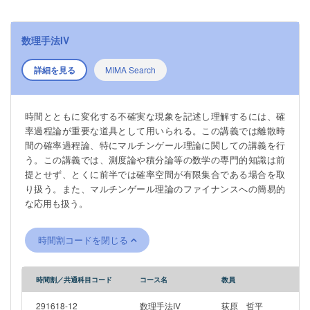
数理手法IV
詳細を見る
MIMA Search
時間とともに変化する不確実な現象を記述し理解するには、確
率過程論が重要な道具として用いられる。この講義では離散時
間の確率過程論、特にマルチンゲール理論に関しての講義を行
う。この講義では、測度論や積分論等の数学の専門的知識は前
提とせず、とくに前半では確率空間が有限集合である場合を取
り扱う。また、マルチンゲール理論のファイナンスへの簡易的
な応用も扱う。
時間割コードを閉じる
時間割／共通科目コード
コース名
教員
291618-12
数理手法IV
荻原 哲平