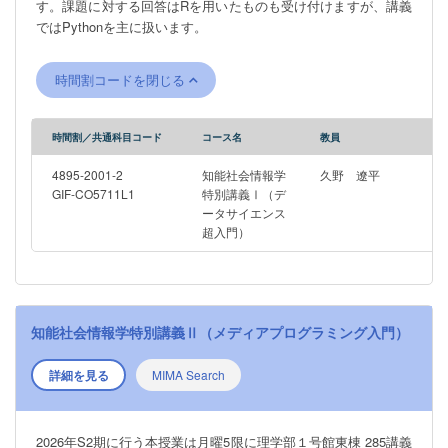
す。課題に対する回答はRを用いたものも受け付けますが、講義
ではPythonを主に扱います。
時間割コードを閉じる
時間割／共通科目コード
コース名
教員
4895-2001-2
知能社会情報学
久野 遼平
GIF-CO5711L1
特別講義Ⅰ（デ
ータサイエンス
超入門）
知能社会情報学特別講義Ⅱ（メディアプログラミング入門）
詳細を見る
MIMA Search
2026年S2期に行う本授業は月曜5限に理学部１号館東棟 285講義