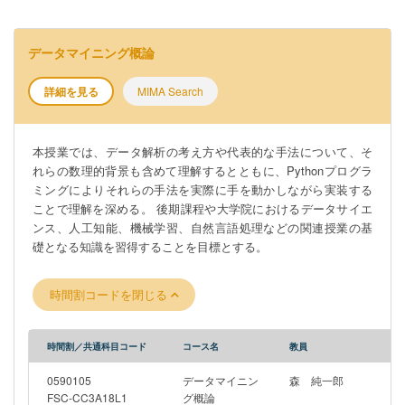
データマイニング概論
詳細を見る
MIMA Search
本授業では、データ解析の考え方や代表的な手法について、そ
れらの数理的背景も含めて理解するとともに、Pythonプログラ
ミングによりそれらの手法を実際に手を動かしながら実装する
ことで理解を深める。 後期課程や大学院におけるデータサイエ
ンス、人工知能、機械学習、自然言語処理などの関連授業の基
礎となる知識を習得することを目標とする。
時間割コードを閉じる
時間割／共通科目コード
コース名
教員
0590105
データマイニン
森 純一郎
FSC-CC3A18L1
グ概論