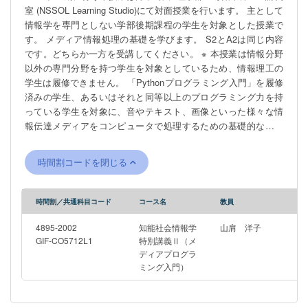
室 (NSSOL Learning Studio)にて対面授業を行います。 主として
情報学を専門としない学部後期課程の学生を対象とした授業で
す。 メディア情報処理の基礎を学びます。 S2とA2は同じ内容
です。どちらか一方を受講してください。 ※ 本授業は情報分野
以外の専門分野を持つ学生を対象としているため、情報理工の
学生は履修できません。 「Pythonプログラミング入門」を履修
済みの学生、あるいはそれと同等以上のプログラミング力を持
っている学生を対象に、音やテキスト、画像といった様々な情
報伝達メディアをコンピュータで処理するための基礎的なプロ
グラミングを学ぶ。 拡張ライブラリやWebAPIなどを活用し、
実際にプログラムを動かしながらその振る舞いを直感的に学ぶ
時間割コードを閉じる
ことで、Pythonを使ったメディア処理への理解と興味を深める
ことを目的とする。
時間割／共通科目コード
コース名
教員
4895-2002
知能社会情報学
山肩 洋子
GIF-CO5712L1
特別講義Ⅱ（メ
ディアプログラ
ミング入門）