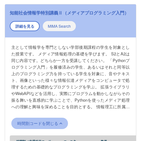
知能社会情報学特別講義Ⅱ（メディアプログラミング入門）
詳細を見る
MIMA Search
主として情報学を専門としない学部後期課程の学生を対象とし
た授業です。 メディア情報処理の基礎を学びます。 S2とA2は
同じ内容です。どちらか一方を受講してください。 「Pythonプ
ログラミング入門」を履修済みの学生、あるいはそれと同等以
上のプログラミング力を持っている学生を対象に、音やテキス
ト、画像といった様々な情報伝達メディアをコンピュータで処
理するための基礎的なプログラミングを学ぶ。 拡張ライブラリ
やWebAPIなどを活用し、実際にプログラムを動かしながらその
振る舞いを直感的に学ぶことで、Pythonを使ったメディア処理
への理解と興味を深めることを目的とする。 情報理工に所属す
る学生の履修はできません。
時間割コードを閉じる