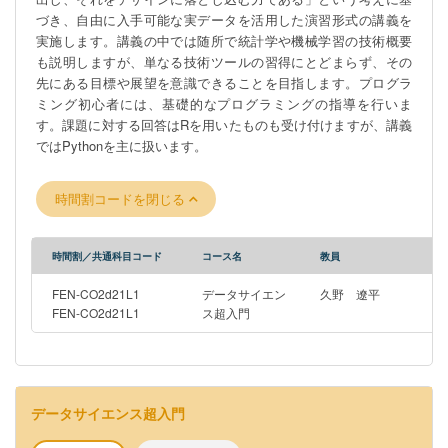
づき、自由に入手可能な実データを活用した演習形式の講義を
実施します。講義の中では随所で統計学や機械学習の技術概要
も説明しますが、単なる技術ツールの習得にとどまらず、その
先にある目標や展望を意識できることを目指します。プログラ
ミング初心者には、基礎的なプログラミングの指導を行いま
す。課題に対する回答はRを用いたものも受け付けますが、講義
ではPythonを主に扱います。
時間割コードを閉じる
時間割／共通科目コード
コース名
教員
FEN-CO2d21L1
データサイエン
久野 遼平
FEN-CO2d21L1
ス超入門
データサイエンス超入門