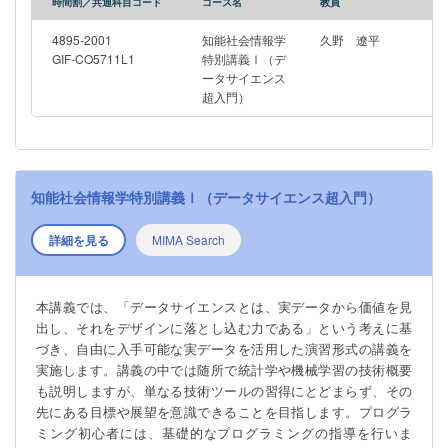
時間割／共通科目コード
コース名
教員
4895-2001
知能社会情報学
久野 遼平
GIF-CO5711L1
特別講義Ⅰ（デ
ータサイエンス
超入門）
知能社会情報学特別講義Ⅰ（データサイエンス超入門）
詳細を見る
MIMA Search
本講義では、「データサイエンスとは、実データから価値を見
出し、それをデザインに落とし込む力である」という考えに基
づき、自由に入手可能な実データを活用した演習形式の講義を
実施します。講義の中では随所で統計学や機械学習の技術概要
も説明しますが、単なる技術ツールの習得にとどまらず、その
先にある目標や展望を意識できることを目指します。プログラ
ミング初心者には、基礎的なプログラミングの指導を行いま