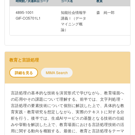
時間割／共通科目コード
コース名
教員
4895-1001
知能社会情報学
森 純一郎
GIF-CO5701L1
講義Ⅰ（データ
マイニング概
論）
教育と言語処理
詳細を見る
MIMA Search
言語処理の基本的な技術を演習形式で学びながら、教育場面へ
の応用やその課題について理解する。前半では、文字列処理・
言語処理の要素技術について個別に解説した上で、具体的な教
育実践・教育研究を想定しながら、実際のテキストに対する分
析を行う。後半では、生成AIサービスの基盤となる技術の仕組
みや挙動を解説した上で、教育場面における言語処理技術の活
用に関する動向を概観する。最後に、教育と言語処理をテーマ