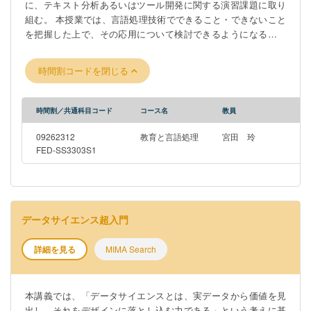
に、テキスト分析あるいはツール開発に関する演習課題に取り
組む。 本授業では、言語処理技術でできること・できないこと
を把握した上で、その応用について検討できるようになること
が目標である。また、言語処理の技術的側面を扱いつつ、知識
の伝達を可能にする記号・言語・文書のあり方とはどのような
時間割コードを閉じる
ものか、という基本的な問いに随時立ち戻りながら授業を進め
る。
時間割／共通科目コード
コース名
教員
09262312
教育と言語処理
宮田 玲
FED-SS3303S1
データサイエンス超入門
詳細を見る
MIMA Search
本講義では、「データサイエンスとは、実データから価値を見
出し、それをデザインに落とし込む力である」という考えに基