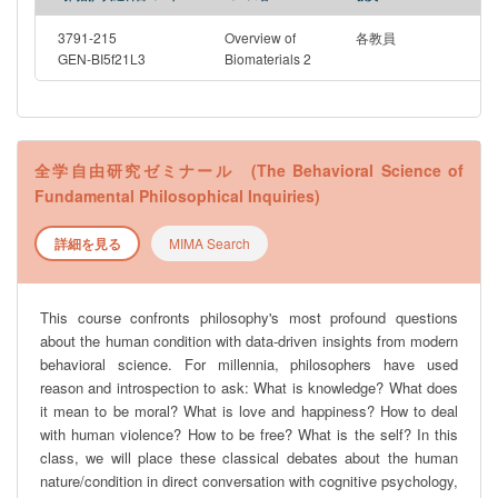
3791-215
Overview of
各教員
GEN-BI5f21L3
Biomaterials 2
全学自由研究ゼミナール (The Behavioral Science of
Fundamental Philosophical Inquiries)
詳細を見る
MIMA Search
This course confronts philosophy's most profound questions
about the human condition with data-driven insights from modern
behavioral science. For millennia, philosophers have used
reason and introspection to ask: What is knowledge? What does
it mean to be moral? What is love and happiness? How to deal
with human violence? How to be free? What is the self? In this
class, we will place these classical debates about the human
nature/condition in direct conversation with cognitive psychology,