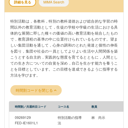
詳細を見る
MIMA Search
特別活動は，各教科，特別の教科道徳および総合的な学習の時
間以外の教育活動として，生徒の学校や学級の生活における具
体的な展開に即した種々の価値の高い教育活動を統合したもの
で，教育課程の基準の中に位置付けられているものです。望ま
しい集団活動を通して，心身の調和のとれた発達と個性の伸長
を図り，集団や社会の一員としてよりよい生活や人間関係を築
こうとする自主的，実践的な態度を育てるとともに，人間とし
ての生き方についての自覚を深め，自己を生かす能力を養うこ
とを目標としています。この目標を達成できるように指導する
方法を学びます。
時間割コードを閉じる
時間割／共通科目コード
コース名
教員
09269129
特別活動の指導
林 尚示
FED-IE1601L1
法