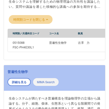
生命システムを理解するための物理理論の方向性を議論した
which emerge from interactions among molecules, cells, and
い。質問や議論を通じた積極的な講義への参加を期待する。
individuals will be discussed. Studies based on both
Through this course, we discuss universal features in biological
experimental and theoretical approaches to unveil universal
systems with the aid of concepts in theoretical physics. Based
phenomena in biological systems will be presented.
時間割コードを閉じる
on the consistency principle between different hierarchal layers
including molecules, cells, organisms, and ecosystems, we
study the dynamic behavior of complex biological systems. The
時間割／共通科目コード
コース名
教員
topics include universal laws in replicating cell systems, an
origin of biological information, environmental adaptation by
0515088
普遍性生物学
古澤 力
complex reaction network, developmental robustness,
FSC-PH4E30L1
irreversibility in stem cell differentiation, a relationship between
phenotypic fluctuation and evolution. Active participation in the
lecture through questions and discussion is expected.
普遍性生物学
詳細を見る
MIMA Search
生命システムが満たすべき普遍構造を理論物理学の立場から議
論する。分子、細胞、個体、生態系という異なる階層間での発
展ダイナミクスクの整合性を指導原理として、複製、適応、発