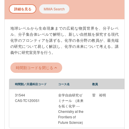
詳細を見る
MIMA Search
地球レベルから生命現象までの広範な物質世界を、分子レベ
ル、分子集合体レベルで解明し、新しい自然観を探究する現代
化学のフロンティアを講ずる。化学の各分野の教員が、最先端
の研究について易しく解説し、化学の未来について考える。講
義中に研究室見学を行う。
時間割コードを閉じる
時間割／共通科目コード
コース名
教員
31544
全学自由研究ゼ
菅 裕明
CAS-TC1200S1
ミナール (未来
を拓く化学 ---
Chemistry at the
Frontiers of
Future Science)