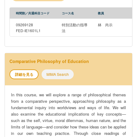
時間割／共通科目コード
コース名
教員
09269128
特別活動の指導
林 尚示
FED-IE1601L1
法
Comparative Philosophy of Education
詳細を見る
MIMA Search
In this course, we will explore a range of philosophical themes
from a comparative perspective, approaching philosophy as a
fundamental inquiry into worldviews and ways of life. We will
also examine the educational implications of key concepts—
such as the self, virtue, moral dilemmas, human nature, and the
limits of language—and consider how these ideas can be applied
in our own teaching practice. Through close readings of