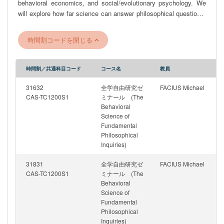
behavioral economics, and social/evolutionary psychology. We
will explore how far science can answer philosophical questions.
<<Learning Goals>> - Identify and articulate key classical
philosophical problems in epistemology (knowledge), ethics
時間割コードを閉じる
(morality), and metaphysics (self, love, free will). - Explain core
concepts from behavioral science, such as dual-process theory,
cognitive biases, moral foundations theory, and affective
時間割／共通科目コード
コース名
教員
forecasting, while reasoning about major philosophical inquiries. -
Analyze how empirical findings from behavioral science
31632
全学自由研究ゼ
FACIUS Michael
challenge, support, or reframe traditional philosophical
CAS-TC1200S1
ミナール (The
Behavioral
arguments. - Critically Evaluate the limits of both "armchair"
Science of
philosophical reasoning and purely descriptive scientific data in
Fundamental
addressing normative ("ought") questions. - Synthesize insights
Philosophical
from both fields to develop more nuanced and empirically-
Inquiries)
grounded positions on complex human issues.
31831
全学自由研究ゼ
FACIUS Michael
CAS-TC1200S1
ミナール (The
Behavioral
Science of
Fundamental
Philosophical
Inquiries)