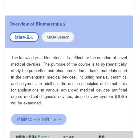
Overview of Biomaterials 2
詳細を見る
MIMA Search
The knowledge of biomaterials is critical for the creation of novel
medical devices. The purpose of the course is to systematically
study the properties and characterization of basic materials used
in the conventional medical devices, including metals, ceramics
and polymers. In addition, the design principles of biomaterials
for applications in various advanced medical devices (artificial
organ, medical diagnosis devices, drug delivery system (DDS))
will be examined.
時間割コードを閉じる
時間割／共通科目コード
コース名
教員