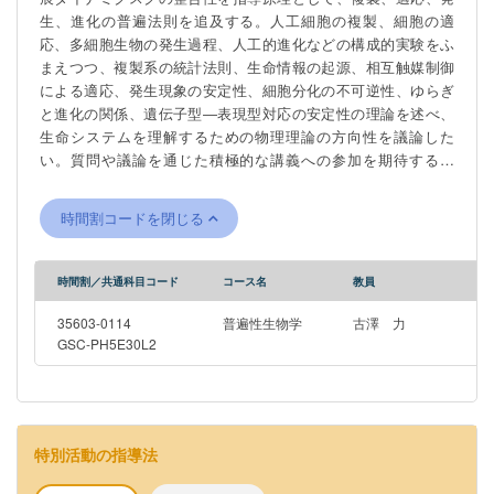
生、進化の普遍法則を追及する。人工細胞の複製、細胞の適
応、多細胞生物の発生過程、人工的進化などの構成的実験をふ
まえつつ、複製系の統計法則、生命情報の起源、相互触媒制御
による適応、発生現象の安定性、細胞分化の不可逆性、ゆらぎ
と進化の関係、遺伝子型―表現型対応の安定性の理論を述べ、
生命システムを理解するための物理理論の方向性を議論した
い。質問や議論を通じた積極的な講義への参加を期待する。
Through this course, we discuss universal features in biological
systems with the aid of concepts in theoretical physics. Based
時間割コードを閉じる
on the consistency principle between different hierarchal layers
including molecules, cells, organisms, and ecosystems, we
study the dynamic behavior of complex biological systems. The
時間割／共通科目コード
コース名
教員
topics include universal laws in replicating cell systems, an
origin of biological information, environmental adaptation by
35603-0114
普遍性生物学
古澤 力
complex reaction network, developmental robustness,
GSC-PH5E30L2
irreversibility in stem cell differentiation, a relationship between
phenotypic fluctuation and evolution. Active participation in the
lecture through questions and discussion is expected.
特別活動の指導法