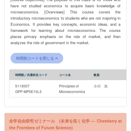
have not studied economics to acquire basic knowledge of
microeconomics. [Overviews] This course covers the
introductory microeconomics to students who are not majoring in
Economics. It provides key concepts, economic ideas, and a
framework for learning about microeconomics. The course
places primary emphasis on the role of market, and then
analyzes the role of government in the market.
時間割コードを閉じる
時間割／共通科目コード
コース名
教員
5113007
Principles of
小川 光
GPP-MP5E10L3
Microeconomics
全学自由研究ゼミナール (未来を拓く化学 --- Chemistry at
the Frontiers of Future Science)