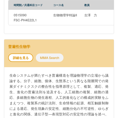
子・細胞・個体といった複雑なシステムがどのようなダイナミ
時間割／共通科目コード
コース名
教員
クスを生み出すか、構成要素の詳細によらない普遍的な性質と
しての理解が試みられている。定量実験と理論解析を組み合わ
0515090
生物物理学特論II
古澤 力
せたマクロレベルの生物物理学について概説する。 A living
FSC-PH4E22L1
organism is a complex system consisting of many layers such
as molecules, cells, and individuals. This lecture series covers
recent theoretical research on living systems and the underlying
physical principles The molecular level will be covered by Prof.
普遍性生物学
Wakamoto. This part of the course focuses on intracellular
molecular networks. We will discuss how biological properties
詳細を見る
MIMA Search
such as memory, adaptation, and differentiation emerge from
specific network structures and designs. Additionally, we will
explore the macroscopic features of global intracellular networks.
生命システムが満たすべき普遍構造を理論物理学の立場から議
The cellular level will be handled by Prof. Okada. Inside cells, a
論する。分子、細胞、個体、生態系という異なる階層間での発
countable number of molecules function with energy comparable
展ダイナミクスクの整合性を指導原理として、複製、適応、発
to thermal fluctuations. Therefore, it is impossible to ignore
生、進化の普遍法則を追及する。人工細胞の複製、細胞の適
stochastic fluctuations and thermal fluctuations. The relationship
応、多細胞生物の発生過程、人工的進化などの構成的実験をふ
between fluctuations and function in such systems will be
まえつつ、複製系の統計法則、生命情報の起源、相互触媒制御
outlined through specific examples. Finally, the macroscopic
による適応、発生現象の安定性、細胞分化の不可逆性、ゆらぎ
level, such as ecosystems, multicellular organisms, and
と進化の関係、遺伝子型―表現型対応の安定性の理論を述べ、
evolution, will be covered by Prof. Furusawa. Complex dynamics