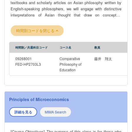
textbooks and scholarly articles on Asian philosophy written by
English-speaking philosophers, we will engage with distinctive
interpretations of Asian thought that draw on conceptual
frameworks from Western philosophy. By critically reading and
discussing these comparative philosophical works, students are
時間割コードを閉じる
expected to develop a rich and nuanced understanding of central
ideas in both Eastern and Western philosophy.
時間割／共通科目コード
コース名
教員
09268001
Comparative
藤井 翔太
FED-HP2703L3
Philosophy of
Education
Principles of Microeconomics
詳細を見る
MIMA Search
[Course Objectives] The purpose of this class is for those who