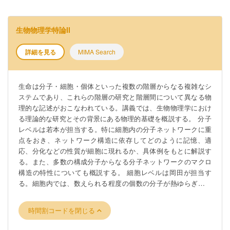
生物物理学特論II
詳細を見る
MIMA Search
生命は分子・細胞・個体といった複数の階層からなる複雑なシ
ステムであり、これらの階層の研究と階層間について異なる物
理的な記述がおこなわれている。講義では、生物物理学におけ
る理論的な研究とその背景にある物理的基礎を概説する。 分子
レベルは若本が担当する。特に細胞内の分子ネットワークに重
点をおき、ネットワーク構造に依存してどのように記憶、適
応、分化などの性質が細胞に現れるか、具体例をもとに解説す
る。また、多数の構成分子からなる分子ネットワークのマクロ
構造の特性についても概説する。 細胞レベルは岡田が担当す
る。細胞内では、数えられる程度の個数の分子が熱ゆらぎと同
程度のエネルギーで機能する。そのため、確率的な揺らぎや熱
揺らぎを無視することができない。このような系における揺ら
時間割コードを閉じる
ぎと機能の関係を、具体例を通じて概説する。 進化や発生・生
態系といったマクロレベルは古澤が担当する．相互作用する分