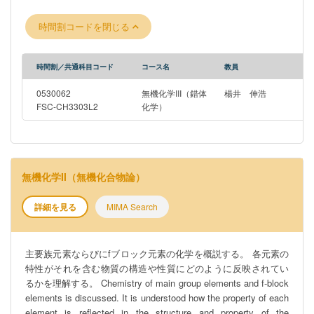
properties, and reactions of metal complexes and to deepen
understanding of related fundamental principles.
時間割コードを閉じる
時間割／共通科目コード
コース名
教員
0530062
無機化学III（錯体
楊井 伸浩
FSC-CH3303L2
化学）
無機化学II（無機化合物論）
詳細を見る
MIMA Search
主要族元素ならびにfブロック元素の化学を概説する。 各元素の
特性がそれを含む物質の構造や性質にどのように反映されてい
るかを理解する。 Chemistry of main group elements and f-block
elements is discussed. It is understood how the property of each
element is reflected in the structure and property of the