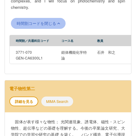
complexes, and I will focus on photochemistry and spin
chemistry.
時間割コードを閉じる
時間割／共通科目コード
コース名
教員
3771-070
錯体機能化学特
石井 和之
GEN-CA6300L1
論
電子物性第二
詳細を見る
MIMA Search
固体が表す様々な物性； 光関連現象、誘電体、磁性・スピン
物性、超伝導などの基礎を理解する。今後の卒業論文研究、大
学院での学習や研究の基礎 を築く。 バンド構造、電子伝導現