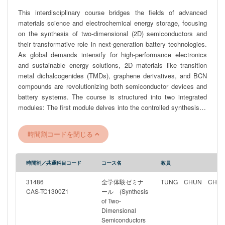
This interdisciplinary course bridges the fields of advanced
materials science and electrochemical energy storage, focusing
on the synthesis of two-dimensional (2D) semiconductors and
their transformative role in next-generation battery technologies.
As global demands intensify for high-performance electronics
and sustainable energy solutions, 2D materials like transition
metal dichalcogenides (TMDs), graphene derivatives, and BCN
compounds are revolutionizing both semiconductor devices and
battery systems. The course is structured into two integrated
modules: The first module delves into the controlled synthesis of
2D materials using techniques such as chemical vapor
deposition (CVD) and molecular beam epitaxy (MBE),
時間割コードを閉じる
emphasizing the atomic-scale mechanisms that dictate material
properties. The second module focuses on the structure-property
relationship between electrolytes and electrodes in next-
時間割／共通科目コード
コース名
教員
generation batteries. This part explores how the structural
features of materials—ranging from atomic arrangements to
31486
全学体験ゼミナ
TUNG CHUN CHIH
nanoscale morphologies—directly influence key electrochemical
CAS-TC1300Z1
ール (Synthesis
of Two-
properties such as ionic conductivity, charge transfer kinetics,
Dimensional
and battery performance. Through lectures, laboratory
Semiconductors
experiments, and collaborative projects, students will gain both