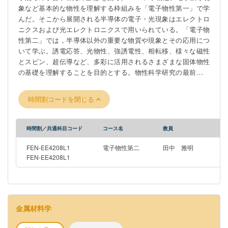
象など基本的な物性を理解する枠組みを「電子物性第一」で学
んだ。そこから展開される半導体の電子・光現象はエレクトロ
ニクスおよび光エレクトロニクスで用いられている。「電子物
性第二」では，半導体以外の重要な物質や現象とその応用につ
いて学ぶ。誘電応答、光物性、強誘電性、相転移、様々な磁性
とスピン、超伝導など、多彩に活用されるさまざまな固体物性
の基礎を理解することを目的とする。物性科学研究の最前線や
その応用技術についても、適宜触れる予定。 （「電子物性第
一」を履修していなくともおおよその講義の理解に支障はない
時間割コードを閉じる
であろう。）
時間割／共通科目コード
コース名
教員
FEN-EE4208L1
電子物性第二
田中 雅明
FEN-EE4208L1
金属材料学