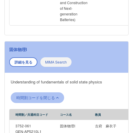
and Construction
theoretical insights and hands-on experience in synthesizing
of Next-
advanced materials and understanding the fundamental
generation
interfacial phenomena that govern energy storage devices.
Batteries)
―――――――――――――――――――――――――――――
※このゼミは4月7日（火）6限（18：45～）Zoomで行われる工学
部合同説明会への参加を予定しています。 ZoomのURLは後日
UTAS掲示板のお知らせにて周知いたします。
―――――――――――――――――――――――――――――
固体物理I
詳細を見る
MIMA Search
Understanding of fundamentals of solid state physics
時間割コードを閉じる
時間割／共通科目コード
コース名
教員
3752-061
固体物理I
古府 麻衣子
GEN-AP5210L1