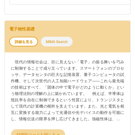
電子物性基礎
詳細を見る
MIMA Search
現代の情報社会は、目に見えない「電子」の振る舞いを巧み
に制御することで成り立っています。スマートフォンのプロセ
ッサ、データセンタの巨大な記憶装置、量子コンピュータの試
作機、そして次世代の人工知能ハードウェア――これら最先端
の技術はすべて、「固体の中で電子がどのように動くか」とい
う物理法則の理解の上に築かれています。 例えば、半導体は
抵抗率を自在に制御できるという性質により、トランジスタと
して現代の計算機の根幹を支えています。また、光と電気を相
互に変換する能力によって光通信や光デバイスの動作を可能に
し、情報伝送の限界を押し広げてきました。強磁性体は、単な
る磁石にとどまらず、データセンタの超大容量ストレージや、
電子の「スピン」という自由度を利用するスピントロニクスの
時間割コードを閉じる