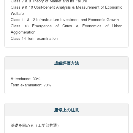
Class 7 & 8 Theory of Market and its Failure

Class 9 & 10 Cost-benefit Analysis & Measurement of Economic 
Welfare

Class 11 & 12 Infrastructure Investment and Economic Growth

Class 13 Emergence of Cities & Economics of Urban 
Agglomeration

Class 14 Term examination
成績評価方法
Attendance: 30%

Term examination: 70%.
履修上の注意
基礎を固める（工学部共通）