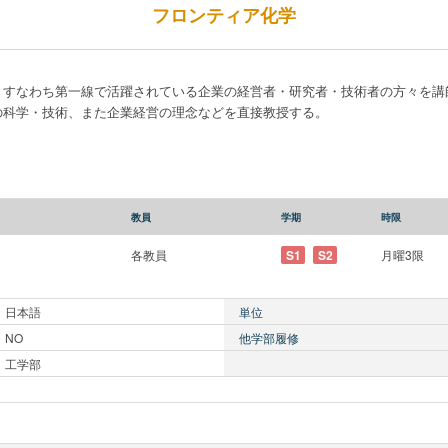
フロンティア化学
、すなわち第一線で活躍されている企業の経営者・研究者・技術者の方々を講
の科学・技術、また企業経営の理念などを直接教授する。
教員
学期
時限
各教員
S1
S2
月曜3限
日本語
単位
NO
他学部履修
工学部