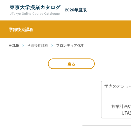
2026年度版
学部後期課程
HOME
学部後期課程
フロンティア化学
戻る
学内のオンラ
授業計画
UT