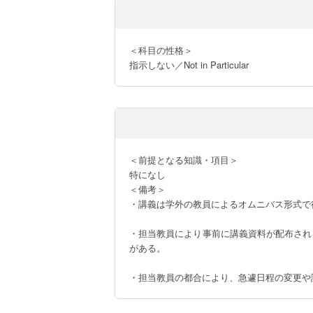
＜科目の性格＞

指示しない／Not in Particular
＜前提となる知識・項目＞

特になし

＜備考＞

・講義は学外の教員によるオムニバス形式で
・担当教員により事前に講義資料が配布され
がある。

・担当教員の都合により、急遽日程の変更や