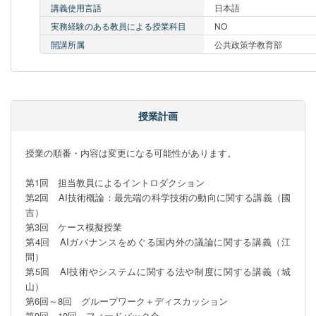
講義使用言語
日本語
実務経験のある教員による授業科目
NO
開講所属
公共政策学教育部
授業計画
授業の順番・内容は変更になる可能性があります。

第1回　担当教員によるイントロダクション

第2回　AI技術概論：最先端の科学技術の動向に関する講義（國
吉）

第3回　ケース模擬授業

第4回　AIガバナンスをめぐる国内外の議論に関する講義（江
間）

第5回　AI技術やシステムに関する法や制度に関する講義（城
山）

第6回～8回　グループワーク＋ディスカッション

第9回～10回　フィードバック会
