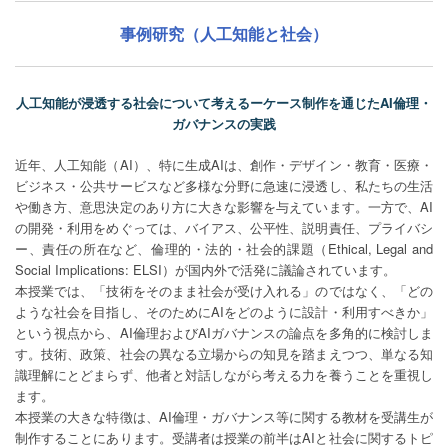
事例研究（人工知能と社会）
人工知能が浸透する社会について考えるーケース制作を通じたAI倫理・
ガバナンスの実践
近年、人工知能（AI）、特に生成AIは、創作・デザイン・教育・医療・
ビジネス・公共サービスなど多様な分野に急速に浸透し、私たちの生活
や働き方、意思決定のあり方に大きな影響を与えています。一方で、AI
の開発・利用をめぐっては、バイアス、公平性、説明責任、プライバシ
ー、責任の所在など、倫理的・法的・社会的課題（Ethical, Legal and
Social Implications: ELSI）が国内外で活発に議論されています。
本授業では、「技術をそのまま社会が受け入れる」のではなく、「どの
ような社会を目指し、そのためにAIをどのように設計・利用すべきか」
という視点から、AI倫理およびAIガバナンスの論点を多角的に検討しま
す。技術、政策、社会の異なる立場からの知見を踏まえつつ、単なる知
識理解にとどまらず、他者と対話しながら考える力を養うことを重視し
ます。
本授業の大きな特徴は、AI倫理・ガバナンス等に関する教材を受講生が
制作することにあります。受講者は授業の前半はAIと社会に関するトピ