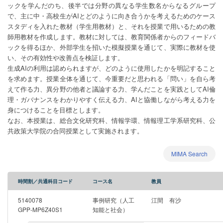
ックを学んだのち、後半では分野の異なる学生数名からなるグループ
で、主に中・高校生がAIとどのように向き合うかを考えるためのケース
スタディを入れた教材（学生用教材）と、それを授業で用いるための教
師用教材を作成します。教材に対しては、教育関係者からのフィードバ
ックを得るほか、外部学生を招いた模擬授業を通じて、実際に教材を使
い、その有効性や改善点を検証します。
生成AIの利用は認められますが、どのように使用したかを明記すること
を求めます。授業全体を通じて、今重要だと思われる「問い」を自ら考
えて作る力、異分野の他者と議論する力、学んだことを実践としてAI倫
理・ガバナンスをわかりやすく伝える力、AIと協働しながら考える力を
身につけることを目標とします。
なお、本授業は、総合文化研究科、情報学環、情報理工学系研究科、公
共政策大学院の合同授業として実施されます。
MIMA Search
時間割／共通科目コード
コース名
教員
5140078
事例研究（人工
江間 有沙
GPP-MP6Z40S1
知能と社会）