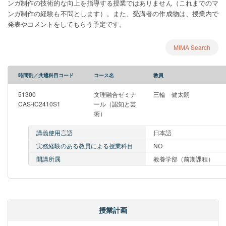
ンガ制作の技術的な向上を指導する授業ではありません（これまでのマ
ンガ制作の経験も不問とします）。また、受講者の作成物は、授業内で
発表やコメントをしてもらう予定です。
MIMA Search
時間割／共通科目コード
コース名
教員
51300
文理融合ゼミナ
三輪 健太朗
CAS-IC2410S1
ール（認知と芸
術）
講義使用言語
日本語
実務経験のある教員による授業科目
NO
開講所属
教養学部（前期課程）
授業計画