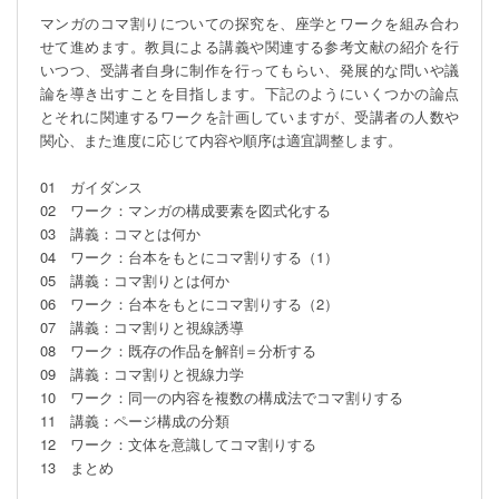
マンガのコマ割りについての探究を、座学とワークを組み合わ
せて進めます。教員による講義や関連する参考文献の紹介を行
いつつ、受講者自身に制作を行ってもらい、発展的な問いや議
論を導き出すことを目指します。下記のようにいくつかの論点
とそれに関連するワークを計画していますが、受講者の人数や
関心、また進度に応じて内容や順序は適宜調整します。

01　ガイダンス

02　ワーク：マンガの構成要素を図式化する

03　講義：コマとは何か

04　ワーク：台本をもとにコマ割りする（1）

05　講義：コマ割りとは何か

06　ワーク：台本をもとにコマ割りする（2）

07　講義：コマ割りと視線誘導

08　ワーク：既存の作品を解剖＝分析する

09　講義：コマ割りと視線力学

10　ワーク：同一の内容を複数の構成法でコマ割りする

11　講義：ページ構成の分類

12　ワーク：文体を意識してコマ割りする

13　まとめ
