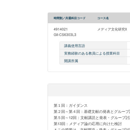
時間割／共通科目コード
コース名
4914021
メディア文化研究II
GII-CS6303L3
講義使用言語
実務経験のある教員による授業科目
開講所属
第１回：ガイダンス

第２回～第４回：基礎文献の発表とグループ討
第５回～12回：文献講読と発表・グループ討論
第13回：メディア論の応用に向けた検討

＊この授業は、文献購読・発表・グループ討