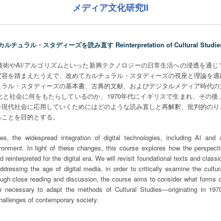
メディア文化研究II
カルチュラル・スタディーズを読み直す Reinterpretation of Cultural Studie
技術やAI/アルゴリズムといった新興テクノロジーの日常生活への浸透を通
変容を踏まえたうえで、改めてカルチュラル・スタディーズの視座と理論を適
ュラル・スタディーズの基本書、古典的文献、およびデジタルメディア時代の
化と社会に何をもたらしているのか、1970年代にイギリスで生まれ、その後
を現代社会に応用していくためにはどのような読み直しと再解釈、批判的のり
ることを目的とする。
, the widespread integration of digital technologies, including AI and a
onment. In light of these changes, this course explores how the perspecti
 reinterpreted for the digital era. We will revisit foundational texts and classi
dressing the age of digital media, in order to critically examine the cultur
gh close reading and discussion, the course aims to consider what forms of 
e necessary to adapt the methods of Cultural Studies—originating in 197
hallenges of contemporary society.