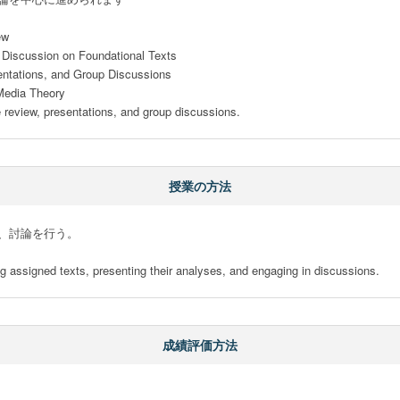
w

 Discussion on Foundational Texts

entations, and Group Discussions

Media Theory

re review, presentations, and group discussions.
授業の方法
、討論を行う。

ng assigned texts, presenting their analyses, and engaging in discussions.
成績評価方法