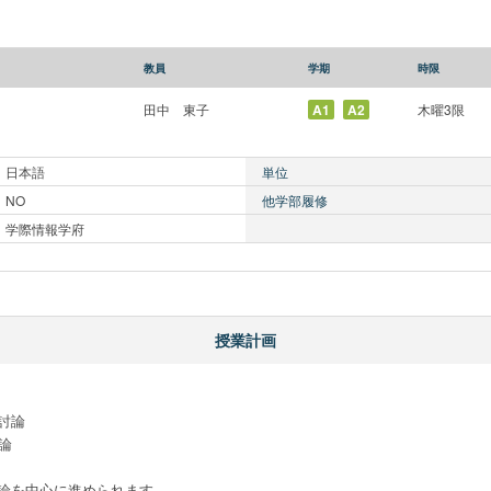
教員
学期
時限
田中 東子
A1
A2
木曜3限
日本語
単位
NO
他学部履修
学際情報学府
授業計画
論



論を中心に進められます
