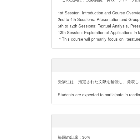
1st Session: Introduction and Course Overvie
2nd to 4th Sessions: Presentation and Group
5th to 12th Sessions: Textual Analysis, Pres
13th Session: Exploration of Applications in 
＊This course will primarily focus on literatu
受講生は、指定された文献を輪読し、発表し
Students are expected to participate in readi
毎回の出席：30％
