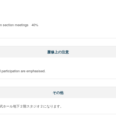
 in section meetings   40%

履修上の注意
d participation are emphasised.
その他
福武ホール地下２階スタジオ２になります。