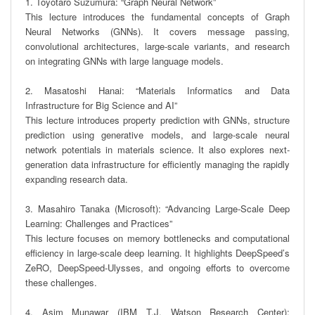
1. Toyotaro Suzumura: “Graph Neural Network”

This lecture introduces the fundamental concepts of Graph 
Neural Networks (GNNs). It covers message passing, 
convolutional architectures, large-scale variants, and research 
on integrating GNNs with large language models.

2. Masatoshi Hanai: “Materials Informatics and Data 
Infrastructure for Big Science and AI”

This lecture introduces property prediction with GNNs, structure 
prediction using generative models, and large-scale neural 
network potentials in materials science. It also explores next-
generation data infrastructure for efficiently managing the rapidly 
expanding research data.

3. Masahiro Tanaka (Microsoft): “Advancing Large-Scale Deep 
Learning: Challenges and Practices”

This lecture focuses on memory bottlenecks and computational 
efficiency in large-scale deep learning. It highlights DeepSpeed’s 
ZeRO, DeepSpeed-Ulysses, and ongoing efforts to overcome 
these challenges.

4. Asim Munawar (IBM T.J. Watson Research Center): 