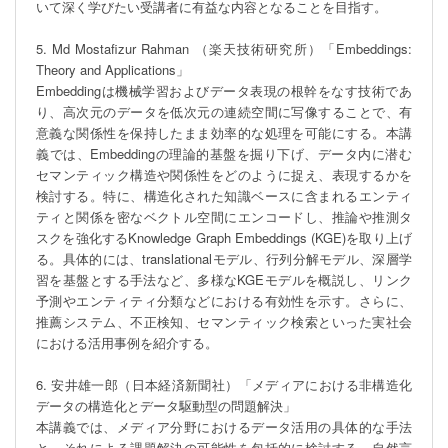
いて深く学びたい受講者に有益な内容となることを目指す。

5. Md Mostafizur Rahman （楽天技術研究所）「Embeddings: 
Theory and Applications」

Embeddingは機械学習およびデータ表現の根幹をなす技術であ
り、高次元のデータを低次元の連続空間に写像することで、有
意義な関係性を保持したまま効率的な処理を可能にする。本講
義では、Embeddingの理論的基盤を掘り下げ、データ内に潜む
セマンティック構造や関係性をどのように捉え、表現するかを
検討する。特に、構造化された知識ベースに含まれるエンティ
ティと関係を密なベクトル空間にエンコードし、推論や推測タ
スクを強化するKnowledge Graph Embeddings (KGE)を取り上げ
る。具体的には、translationalモデル、行列分解モデル、深層学
習を基盤とする手法など、多様なKGEモデルを概説し、リンク
予測やエンティティ分類などにおける有効性を示す。さらに、
推薦システム、不正検知、セマンティック検索といった実社会
における活用事例を紹介する。

6. 安井雄一郎（日本経済新聞社）「メディアにおける非構造化
データの構造化とデータ駆動型の問題解決」

本講義では、メディア分野におけるデータ活用の具体的な手法
と、それによる課題解決の可能性を包括的に検討する。自然言