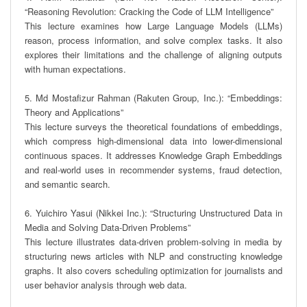
“Reasoning Revolution: Cracking the Code of LLM Intelligence”

This lecture examines how Large Language Models (LLMs) 
reason, process information, and solve complex tasks. It also 
explores their limitations and the challenge of aligning outputs 
with human expectations.

5. Md Mostafizur Rahman (Rakuten Group, Inc.): “Embeddings: 
Theory and Applications”

This lecture surveys the theoretical foundations of embeddings, 
which compress high-dimensional data into lower-dimensional 
continuous spaces. It addresses Knowledge Graph Embeddings 
and real-world uses in recommender systems, fraud detection, 
and semantic search.

6. Yuichiro Yasui (Nikkei Inc.): “Structuring Unstructured Data in 
Media and Solving Data-Driven Problems”

This lecture illustrates data-driven problem-solving in media by 
structuring news articles with NLP and constructing knowledge 
graphs. It also covers scheduling optimization for journalists and 
user behavior analysis through web data.
