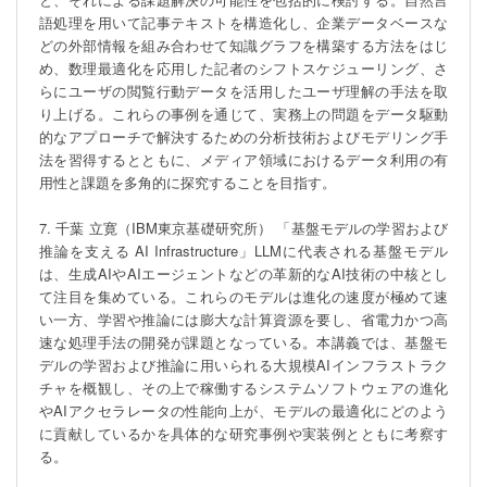
語処理を用いて記事テキストを構造化し、企業データベースな
どの外部情報を組み合わせて知識グラフを構築する方法をはじ
め、数理最適化を応用した記者のシフトスケジューリング、さ
らにユーザの閲覧行動データを活用したユーザ理解の手法を取
り上げる。これらの事例を通じて、実務上の問題をデータ駆動
的なアプローチで解決するための分析技術およびモデリング手
法を習得するとともに、メディア領域におけるデータ利用の有
用性と課題を多角的に探究することを目指す。

7. 千葉 立寛（IBM東京基礎研究所） 「基盤モデルの学習および
推論を支える AI Infrastructure」LLMに代表される基盤モデル
は、生成AIやAIエージェントなどの革新的なAI技術の中核とし
て注目を集めている。これらのモデルは進化の速度が極めて速
い一方、学習や推論には膨大な計算資源を要し、省電力かつ高
速な処理手法の開発が課題となっている。本講義では、基盤モ
デルの学習および推論に用いられる大規模AIインフラストラク
チャを概観し、その上で稼働するシステムソフトウェアの進化
やAIアクセラレータの性能向上が、モデルの最適化にどのよう
に貢献しているかを具体的な研究事例や実装例とともに考察す
る。
