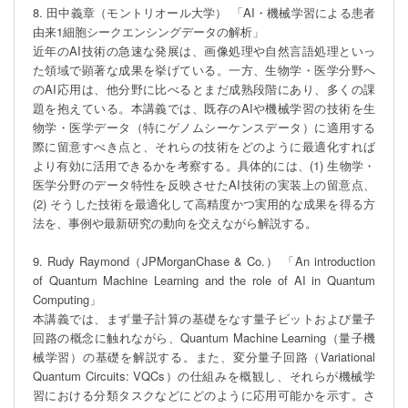
8. 田中義章（モントリオール大学） 「AI・機械学習による患者
由来1細胞シークエンシングデータの解析」

近年のAI技術の急速な発展は、画像処理や自然言語処理といっ
た領域で顕著な成果を挙げている。一方、生物学・医学分野へ
のAI応用は、他分野に比べるとまだ成熟段階にあり、多くの課
題を抱えている。本講義では、既存のAIや機械学習の技術を生
物学・医学データ（特にゲノムシーケンスデータ）に適用する
際に留意すべき点と、それらの技術をどのように最適化すれば
より有効に活用できるかを考察する。具体的には、(1) 生物学・
医学分野のデータ特性を反映させたAI技術の実装上の留意点、
(2) そうした技術を最適化して高精度かつ実用的な成果を得る方
法を、事例や最新研究の動向を交えながら解説する。

9. Rudy Raymond（JPMorganChase & Co.） 「An introduction 
of Quantum Machine Learning and the role of AI in Quantum 
Computing」

本講義では、まず量子計算の基礎をなす量子ビットおよび量子
回路の概念に触れながら、Quantum Machine Learning（量子機
械学習）の基礎を解説する。また、変分量子回路（Variational 
Quantum Circuits: VQCs）の仕組みを概観し、それらが機械学
習における分類タスクなどにどのように応用可能かを示す。さ