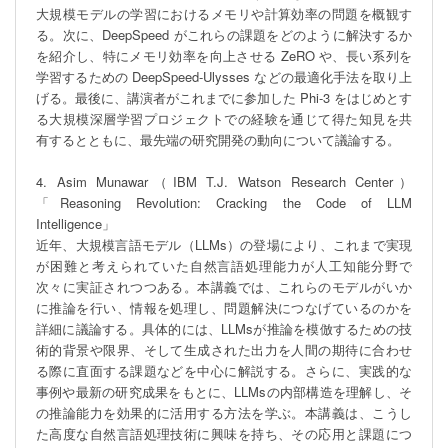
大規模モデルの学習におけるメモリや計算効率の問題を概観す
る。次に、DeepSpeed がこれらの課題をどのように解決するか
を紹介し、特にメモリ効率を向上させる ZeRO や、長い系列を
学習するための DeepSpeed-Ulysses などの最適化手法を取り上
げる。最後に、講演者がこれまでに参加した Phi-3 をはじめとす
る大規模深層学習プロジェクトでの経験を通じて得た知見を共
有するとともに、最先端の研究開発の動向について議論する。

4. Asim Munawar（IBM T.J. Watson Research Center）
「Reasoning Revolution: Cracking the Code of LLM 
Intelligence」

近年、大規模言語モデル（LLMs）の登場により、これまで実現
が困難と考えられていた自然言語処理能力が人工知能分野で
次々に実証されつつある。本講義では、これらのモデルがいか
に推論を行い、情報を処理し、問題解決につなげているのかを
詳細に議論する。具体的には、LLMsが推論を模倣するための技
術的背景や限界、そして生成された出力を人間の期待に合わせ
る際に直面する課題などを中心に解説する。さらに、実践的な
事例や最新の研究成果をもとに、LLMsの内部構造を理解し、そ
の推論能力を効果的に活用する方法を学ぶ。本講義は、こうし
た高度な自然言語処理技術に興味を持ち、その応用と課題につ