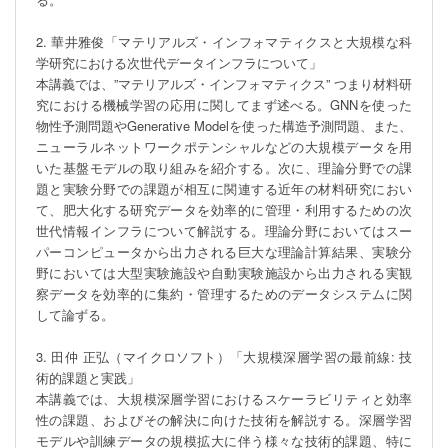
2. 華井雅俊「マテリアルズ・インフォマティクスと大規模な科
学研究における次世代データインフラについて」

本講義では、”マテリアルズ・インフォマティクス” つまり材料研
究における機械学習の応用に関してまず述べる。GNNを使った
物性予測問題やGenerative Modelを使った構造予測問題、また、
ニューラルネットワークポテンシャルなどの大規模データを用
いた基盤モデルの取り組みを紹介する。次に、理論分野での課
題と実験分野での課題が相互に関連する近年の材料研究におい
て、肥大化する研究データを効率的に管理・利用するための次
世代情報インフラについて解説する。理論分野においてはスー
パーコンピュータから出力される巨大な理論計算結果、実験分
野においては大型実験施設や自動実験施設から出力される実観
察データを効率的に集約・管理するためのデータシステムに関
して論ずる。

3. 田仲 正弘（マイクロソフト）「大規模深層学習の最前線: 技
術的課題と実践」

本講義では、大規模深層学習におけるスケーラビリティと効率
性の課題、およびその解決に向けた技術を解説する。深層学習
モデルや訓練データの規模拡大に伴う様々な技術的課題、特に