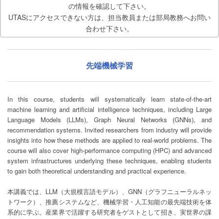
の情報を確認して下さい。
UTASにアクセスできない方は、担当教員または部局教務へお問い
合わせ下さい。
先端機械学習
In this course, students will systematically learn state-of-the-art
machine learning and artificial intelligence techniques, including Large
Language Models (LLMs), Graph Neural Networks (GNNs), and
recommendation systems. Invited researchers from industry will provide
insights into how these methods are applied to real-world problems. The
course will also cover high-performance computing (HPC) and advanced
system infrastructures underlying these techniques, enabling students
to gain both theoretical understanding and practical experience.
本講義では、LLM（大規模言語モデル）、GNN（グラフニューラルネッ
トワーク）、推薦システムなど、機械学習・人工知能の最先端技術を体
系的に学ぶ。産業界で活躍する研究者をゲストとして招き、実世界の課