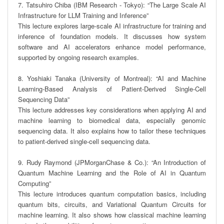
7. Tatsuhiro Chiba (IBM Research - Tokyo): “The Large Scale AI 
Infrastructure for LLM Training and Inference”

This lecture explores large-scale AI infrastructure for training and 
inference of foundation models. It discusses how system 
software and AI accelerators enhance model performance, 
supported by ongoing research examples.

8. Yoshiaki Tanaka (University of Montreal): “AI and Machine 
Learning-Based Analysis of Patient-Derived Single-Cell 
Sequencing Data”

This lecture addresses key considerations when applying AI and 
machine learning to biomedical data, especially genomic 
sequencing data. It also explains how to tailor these techniques 
to patient-derived single-cell sequencing data.

9. Rudy Raymond (JPMorganChase & Co.): “An Introduction of 
Quantum Machine Learning and the Role of AI in Quantum 
Computing”

This lecture introduces quantum computation basics, including 
quantum bits, circuits, and Variational Quantum Circuits for 
machine learning. It also shows how classical machine learning 