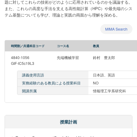
題に対してこれらの技術がどのように応用されているのかを議論する。
また、これらの高度な手法を支える高性能計算（HPC）や最先端のシス
テム基盤についても学び、理論と実践の両面から理解を深める。
MIMA Search
時間割／共通科目コード
コース名
教員
4840-1056
先端機械学習
鈴村 豊太郎
GIF-IC5c19L3
講義使用言語
日本語、英語
実務経験のある教員による授業科目
NO
開講所属
情報理工学系研究科
授業計画