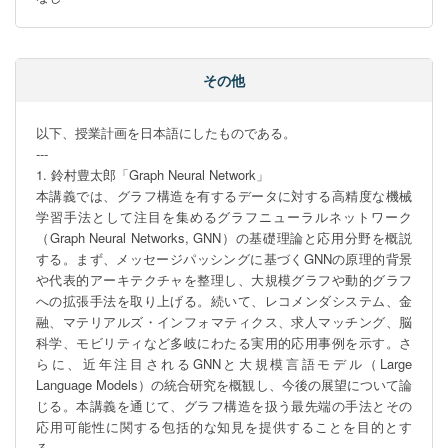
その他
以下、授業計画を日本語にしたものである。

---

1. 鈴村豊太郎「Graph Neural Network」

本講義では、グラフ構造を有するデータに対する高精度な機械
学習手法として注目を集めるグラフニューラルネットワーク
（Graph Neural Networks, GNN）の基礎理論と応用分野を概説
する。まず、メッセージパッシングに基づくGNNの原理的背景
や代表的アーキテクチャを整理し、大規模グラフや動的グラフ
への拡張手法を取り上げる。続いて、レコメンダシステム、金
融、マテリアルズ・インフォマティクス、求人マッチング、脳
科学、モビリティなど多岐にわたる実用的応用事例を示す。さ
らに、近年注目されるGNNと大規模言語モデル（Large 
Language Models）の統合研究を概観し、今後の展望について論
じる。本講義を通じて、グラフ構造を扱う最先端の手法とその
応用可能性に関する包括的な知見を提供することを目的とす
る。
