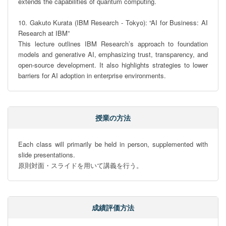
extends the capabilities of quantum computing.

10. Gakuto Kurata (IBM Research - Tokyo): “AI for Business: AI 
Research at IBM”

This lecture outlines IBM Research’s approach to foundation 
models and generative AI, emphasizing trust, transparency, and 
open-source development. It also highlights strategies to lower 
barriers for AI adoption in enterprise environments.
授業の方法
Each class will primarily be held in person, supplemented with 
slide presentations.

原則対面・スライドを用いて講義を行う。
成績評価方法