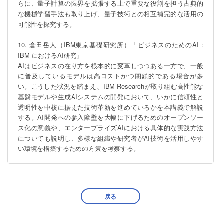
らに、量子計算の限界を拡張する上で重要な役割を担う古典的
な機械学習手法も取り上げ、量子技術との相互補完的な活用の
可能性を探究する。

10. 倉田岳人（IBM東京基礎研究所）「ビジネスのためのAI : 
IBM におけるAI研究」

AIはビジネスの在り方を根本的に変革しつつある一方で、一般
に普及しているモデルは高コストかつ閉鎖的である場合が多
い。こうした状況を踏まえ、IBM Researchが取り組む高性能な
基盤モデルや生成AIシステムの開発において、いかに信頼性と
透明性を中核に据えた技術革新を進めているかを本講義で解説
する。AI開発への参入障壁を大幅に下げるためのオープンソー
ス化の意義や、エンタープライズAIにおける具体的な実践方法
についても説明し、多様な組織や研究者がAI技術を活用しやす
い環境を構築するための方策を考察する。
戻る