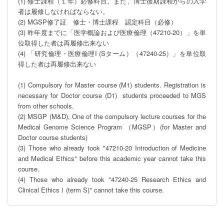
(1) 修士課程（１年）必修科目。また、博士後期課程からの入学
者は履修しなければならない。

(2) MGSP修了証　修士・博士課程　認定科目（必修）

(3) 昨年度までに「医学概論および医療倫理（47210-20）」を単
位取得した者は再履修出来ない

(4) 「研究倫理・医療倫理I (Sターム）（47240-25）」を単位取
得した者は再履修出来ない

(1) Compulsory for Master course (M1) students. Registration is 
necessary for Doctor course (D1)  students proceeded to MGS 
from other schools.

(2) MSGP (M&D), One of the compulsory lecture courses for the 
Medical Genome Science Program （MGSP）(for Master and 
Doctor course students)

(3) Those who already took "47210-20 Introduction of Medicine 
and Medical Ethics" before this academic year cannot take this 
course.

(4) Those who already took "47240-25 Research Ethics and 
Clinical EthicsⅠ(term S)" cannot take this course.