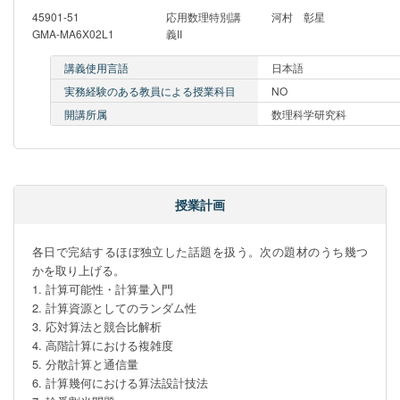
45901-51
応用数理特別講
河村 彰星
GMA-MA6X02L1
義II
講義使用言語
日本語
実務経験のある教員による授業科目
NO
開講所属
数理科学研究科
授業計画
各日で完結するほぼ独立した話題を扱う。次の題材のうち幾つ
かを取り上げる。

1. 計算可能性・計算量入門

2. 計算資源としてのランダム性

3. 応対算法と競合比解析

4. 高階計算における複雑度

5. 分散計算と通信量

6. 計算幾何における算法設計技法
