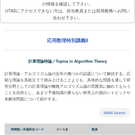
の情報を確認して下さい。
UTASにアクセスできない方は、担当教員または部局教務へお問い
合わせ下さい。
応用数理特別講義II
計算理論特論／Topics in Algorithm Theory
計算理論・アルゴリズム論の近年の幾つかの話題について解説する。広
範な理論を系統立てて積み上げることよりも、具体的な問題を通して研
究分野としての計算理論や離散アルゴリズム論の雰囲気に触れてもらう
ことを目的とし、あまり予備知識の要らない研究上の面白いトピックや
未解決問題について紹介する。
MIMA Search
時間割／共通科目コード
コース名
教員