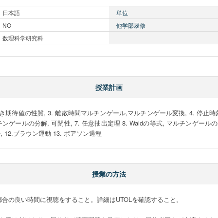
日本語
単位
NO
他学部履修
数理科学研究科
授業計画
, 2. 条件つき期待値の性質, 3. 離散時間マルチンゲール,マルチンゲール変換, 4. 
ンゲールの分解, 可閉性, 7. 任意抽出定理 8. Waldの等式, マルチンゲールの表
 12.ブラウン運動 13. ポアソン過程
授業の方法
都合の良い時間に視聴をすること。詳細はUTOLを確認すること。
