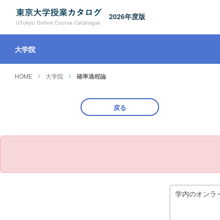
2026年度版
大学院
HOME
大学院
確率過程論
戻る
学内のオンラ