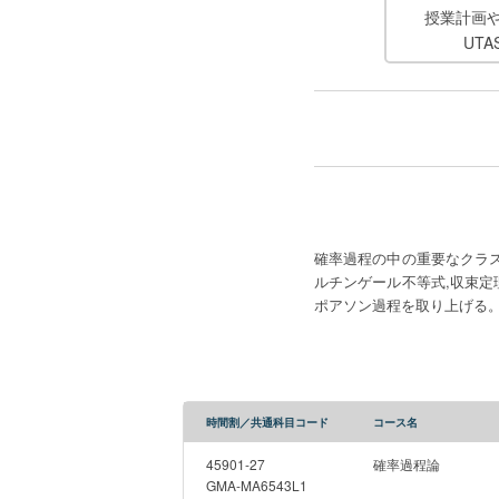
授業計画
UT
確率過程の中の重要なクラ
ルチンゲール不等式,収束
ポアソン過程を取り上げる
時間割／共通科目コード
コース名
45901-27
確率過程論
GMA-MA6543L1