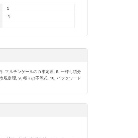
2
可
停止時刻, マルチンゲールの収束定理, 5. 一様可積分
現定理, 9. 種々の不等式, 10. バックワード