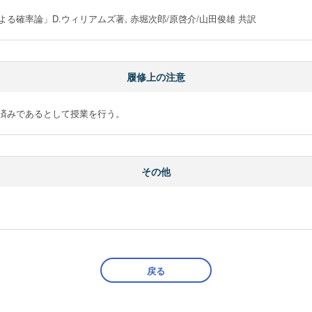
確率論」D.ウィリアムズ著, 赤堀次郎/原啓介/山田俊雄 共訳
履修上の注意
済みであるとして授業を行う。
その他
戻る