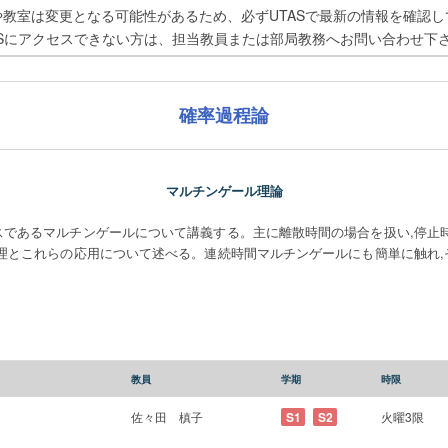
や教室は変更となる可能性があるため、必ずUTASで最新の情報を確認し
ASにアクセスできない方は、担当教員または部局教務へお問い合わせ下
確率過程論
マルチンゲール理論
スであるマルチンゲールについて講義する。主に離散時間の場合を扱い,停止時
定理とこれらの応用について述べる。連続時間マルチンゲールにも簡単に触れ,
。
教員
学期
時限
佐々田 槙子
S1
S2
火曜3限