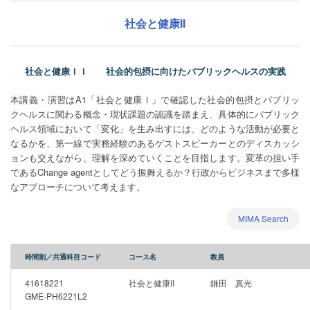
社会と健康II
社会と健康ＩＩ 社会的包摂に向けたパブリックヘルスの実践
本講義・演習はA1「社会と健康Ｉ」で確認した社会的包摂とパブリッ
クヘルスに関わる概念・現状課題の認識を踏まえ、具体的にパブリック
ヘルス領域において「変化」を生み出すには、どのような活動が必要と
なるかを、第一線で実務経験のあるゲストスピーカーとのディスカッシ
ョンも交えながら、理解を深めていくことを目指します。変革の担い手
であるChange agentとしてどう振舞えるか？行政からビジネスまで多様
なアプローチについて考えます。
MIMA Search
時間割／共通科目コード
コース名
教員
41618221
社会と健康II
鎌田 真光
GME-PH6221L2