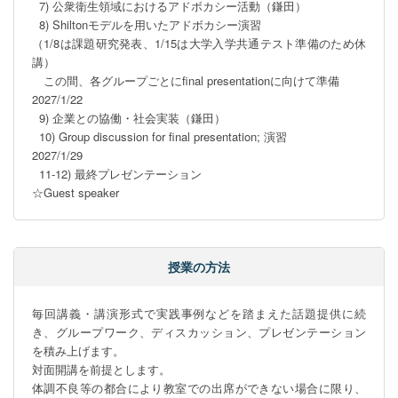
  7) 公衆衛生領域におけるアドボカシー活動（鎌田）

  8) Shiltonモデルを用いたアドボカシー演習

（1/8は課題研究発表、1/15は大学入学共通テスト準備のため休
講）    

　この間、各グループごとにfinal presentationに向けて準備

2027/1/22

  9) 企業との協働・社会実装（鎌田）

  10) Group discussion for final presentation; 演習     

2027/1/29

  11-12) 最終プレゼンテーション 

☆Guest speaker
授業の方法
毎回講義・講演形式で実践事例などを踏まえた話題提供に続
き、グループワーク、ディスカッション、プレゼンテーション
を積み上げます。

対面開講を前提とします。

体調不良等の都合により教室での出席ができない場合に限り、