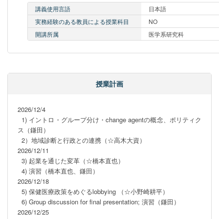
講義使用言語
日本語
実務経験のある教員による授業科目
NO
開講所属
医学系研究科
授業計画
2026/12/4    

  1) イントロ・グループ分け・change agentの概念、ポリティク
ス（鎌田）

  2）地域診断と行政との連携（☆高木大資）    

2026/12/11    

  3) 起業を通じた変革（☆橋本直也）

  4) 演習（橋本直也、鎌田）        

2026/12/18

  5) 保健医療政策をめぐるlobbying （☆小野崎耕平）      　

  6) Group discussion for final presentation; 演習（鎌田）       

2026/12/25 
