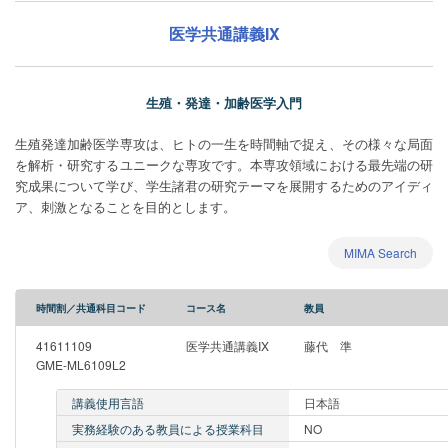
医学共通講義IX
生殖・発達・加齢医学入門
生殖発達加齢医学専攻は、ヒトの一生を時間軸で捉え、その様々な局面
を解析・研究するユニークな専攻です。本専攻領域における最先端の研
究成果について学び、学生諸君の研究テーマを展開するためのアイディ
ア、刺激となることを目的とします。
MIMA Search
時間割／共通科目コード
コース名
教員
41611109
医学共通講義IX
藤代 準
GME-ML6109L2
講義使用言語
日本語
実務経験のある教員による授業科目
NO