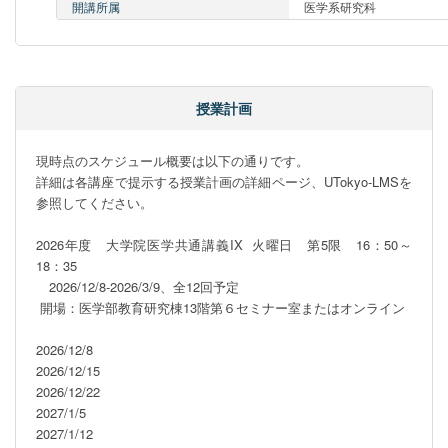
開講所属
医学系研究科
授業計画
現時点のスケジュール概要は以下の通りです。

詳細は各講座で提示する授業計画の詳細ページ、UTokyo-LMSを
参照してください。

2026年度　大学院医学共通講義IX  火曜日　第5限　16：50～
18：35

　2026/12/8-2026/3/9、全12回予定  

 開場：医学部教育研究棟13階第６セミナー室またはオンライン    

2026/12/8

2026/12/15

2026/12/22

2027/1/5

2027/1/12
