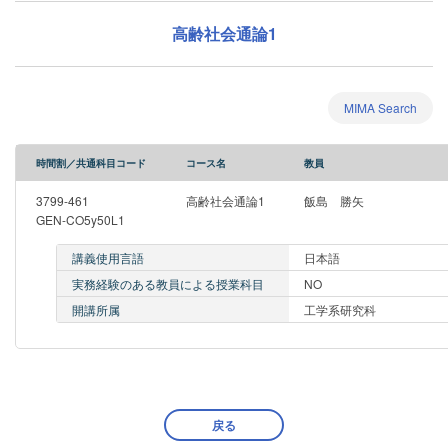
高齢社会通論1
MIMA Search
時間割／共通科目コード
コース名
教員
3799-461
高齢社会通論1
飯島 勝矢
GEN-CO5y50L1
講義使用言語
日本語
実務経験のある教員による授業科目
NO
開講所属
工学系研究科
戻る