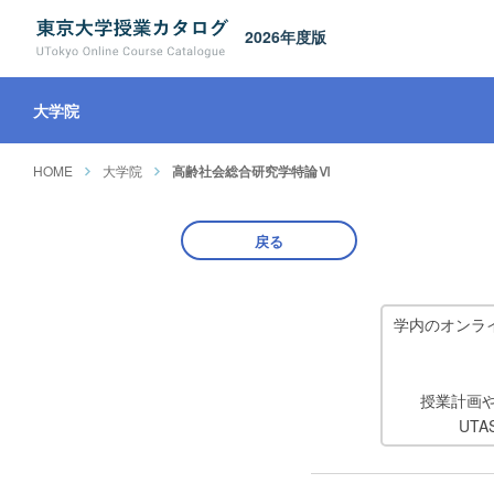
2026年度版
大学院
HOME
大学院
高齢社会総合研究学特論Ⅵ
戻る
学内のオンラ
授業計画
UT