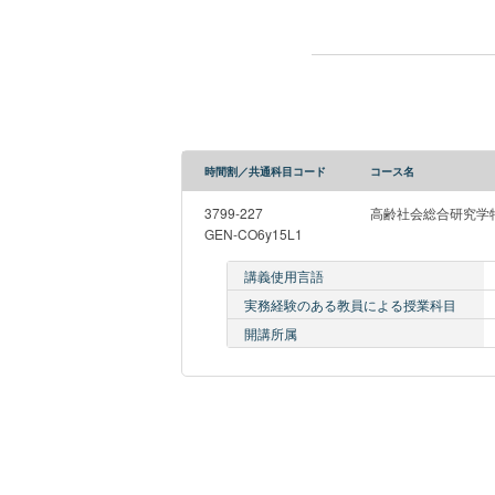
時間割／共通科目コード
コース名
3799-227
高齢社会総合研究学
GEN-CO6y15L1
講義使用言語
実務経験のある教員による授業科目
開講所属