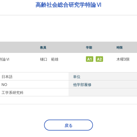
高齢社会総合研究学特論Ⅵ
教員
学期
時限
特論Ⅵ
樋口 範雄
A1
A2
木曜3限
日本語
単位
NO
他学部履修
工学系研究科
戻る