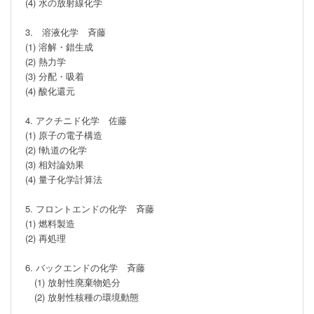
(4) 水の放射線化学

3.　溶液化学　斉藤

(1) 溶解・錯生成

(2) 熱力学

(3) 分配・吸着 

(4) 酸化還元

4. アクチニド化学　佐藤

(1) 原子の電子構造

(2) f軌道の化学

(3) 相対論効果

(4) 量子化学計算法

5. フロントエンドの化学　斉藤

(1) 燃料製造

(2) 再処理

6. バックエンドの化学　斉藤

　(1) 放射性廃棄物処分

　(2) 放射性核種の環境動態
