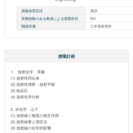
講義使用言語
英語
実務経験のある教員による授業科目
NO
開講所属
工学系研究科
授業計画
1.　放射化学　斉藤

(1) 放射性同位体

(2) 放射性壊変・放射平衡

(3) 核反応　 

(4) 放射化学分析

2. 水化学　山下

(1) 放射線と物質の相互作用

(2) 放射線量と測定法

(3) 放射線の化学的影響
