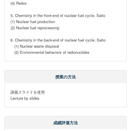
(4) Redox

5. Chemistry in the front-end of nuclear fuel cycle, Saito

(1) Nuclear fuel production

(2) Nuclear fuel reprocessing

6. Chemistry in the back-end of nuclear fuel cycle, Saito

　(1) Nuclear waste disposal

　(2) Environmental behaviors of radionuclides
授業の方法
講義スライドを使用

Lecture by slides
成績評価方法