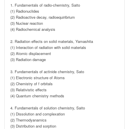
1. Fundamentals of radio-chemistry, Saito

(1) Radionuclides

(2) Radioactive decay, radioequiribrium

(3) Nuclear reaction

(4) Radiochemical analysis

2. Radiation effects on solid materials, Yamashita

(1) Interaction of radiation with solid materials

(2) Atomic displacement

(3) Radiation damage

3. Fundamentals of actinide chemistry, Sato

(1) Electronic structure of Atoms

(2) Chemistry of f orbitals

(3) Relativistic effects

(4) Quantum chemistry methods

4. Fundamentals of solution chemistry, Saito

(1) Dissolution and complexation

(2) Thermodyanamics

(3) Distribution and sorption 
