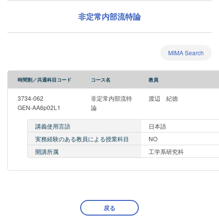
非定常内部流特論
MIMA Search
時間割／共通科目コード
コース名
教員
3734-062
非定常内部流特
渡辺 紀徳
GEN-AA6p02L1
論
講義使用言語
日本語
実務経験のある教員による授業科目
NO
開講所属
工学系研究科
戻る