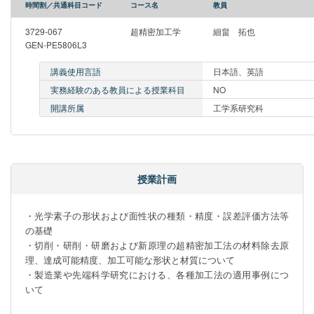
時間割／共通科目コード
コース名
教員
3729-067
超精密加工学
細畠 拓也
GEN-PE5806L3
講義使用言語
日本語、英語
実務経験のある教員による授業科目
NO
開講所属
工学系研究科
授業計画
・光学素子の形状および面性状の種類・精度・誤差評価方法等
の基礎

・切削・研削・研磨および新原理の超精密加工法の材料除去原
理、達成可能精度、加工可能な形状と材質について

・製造業や先端科学研究における、各種加工法の適用事例につ
いて
