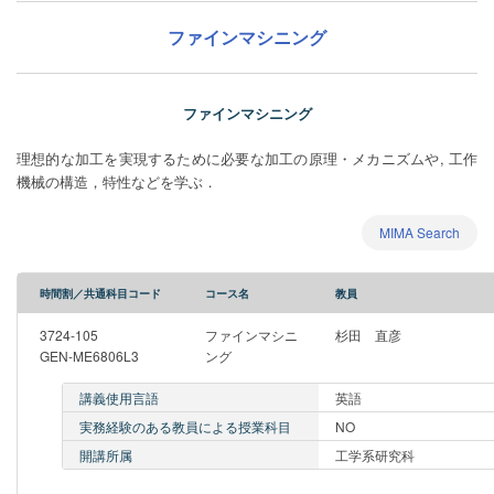
ファインマシニング
ファインマシニング
理想的な加工を実現するために必要な加工の原理・メカニズムや, 工作
機械の構造，特性などを学ぶ．
MIMA Search
時間割／共通科目コード
コース名
教員
3724-105
ファインマシニ
杉田 直彦
GEN-ME6806L3
ング
講義使用言語
英語
実務経験のある教員による授業科目
NO
開講所属
工学系研究科