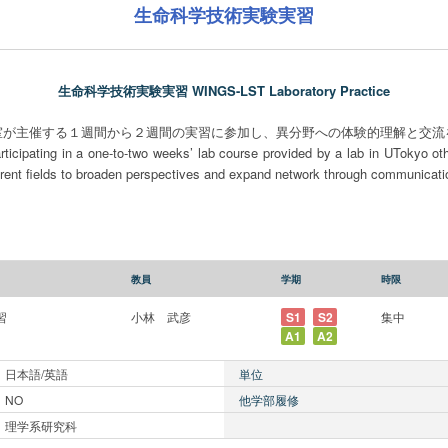
生命科学技術実験実習
生命科学技術実験実習 WINGS-LST Laboratory Practice
室が主催する１週間から２週間の実習に参加し、異分野への体験的理解と交流
articipating in a one-to-two weeks’ lab course provided by a lab in UTokyo othe
erent fields to broaden perspectives and expand network through communicatio
教員
学期
時限
習
小林 武彦
S1
S2
集中
A1
A2
日本語/英語
単位
NO
他学部履修
理学系研究科