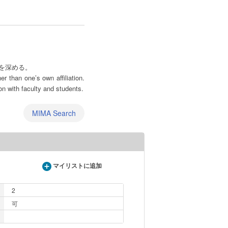
を深める。
r than one’s own affiliation.
n with faculty and students.
MIMA Search
マイリストに追加
2
可