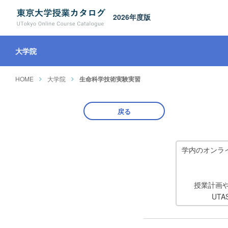
2026年度版
大学院
HOME
大学院
生命科学技術実験実習
戻る
学内のオンラ
授業計画
UT