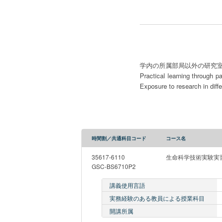
学内の所属部局以外の研究
Practical learning through p
Exposure to research in diff
時間割／共通科目コード
コース名
35617-6110
生命科学技術実験実
GSC-BS6710P2
講義使用言語
実務経験のある教員による授業科目
開講所属