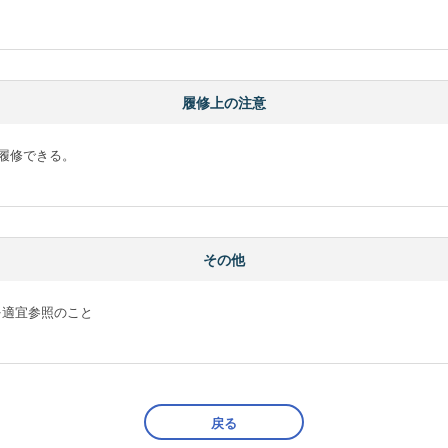
履修上の注意
修できる。

その他
適宜参照のこと

戻る