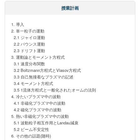
授業計画
1. 導入

2. 単一粒子の運動

  2.1 ジャイロ運動

  2.2 バウンス運動

  2.3 ドリフト運動

3. 運動論とモーメント方程式

  3.1 速度分布関数

  3.2 Boltzmann方程式とVlasov方程式

  3.3 自己無撞着なプラズマの記述

  3.4 モーメント方程式

  3.5 1流体方程式と一般化されたオームの法則

4. 冷たいプラズマ中の波動

  4.1 非磁化プラズマ中の波動

  4.2 磁化プラズマ中の波動

5. 熱い非磁化プラズマ中の波動

  5.1 波動粒子相互作用とLandau減衰

  5.2 ビーム不安定性

6. その他の話題(随時)
