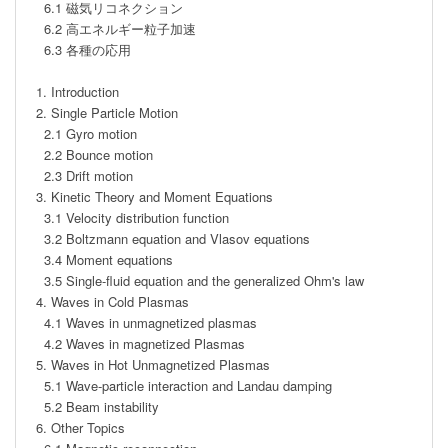
  6.1 磁気リコネクション

  6.2 高エネルギー粒子加速

  6.3 各種の応用

1. Introduction

2. Single Particle Motion

  2.1 Gyro motion

  2.2 Bounce motion

  2.3 Drift motion

3. Kinetic Theory and Moment Equations

  3.1 Velocity distribution function

  3.2 Boltzmann equation and Vlasov equations

  3.4 Moment equations

  3.5 Single-fluid equation and the generalized Ohm's law

4. Waves in Cold Plasmas

  4.1 Waves in unmagnetized plasmas

  4.2 Waves in magnetized Plasmas

5. Waves in Hot Unmagnetized Plasmas

  5.1 Wave-particle interaction and Landau damping

  5.2 Beam instability

6. Other Topics
