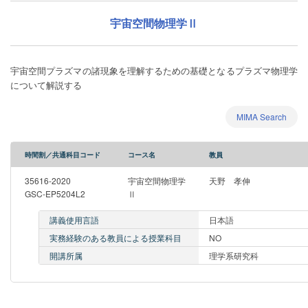
宇宙空間物理学Ⅱ
宇宙空間プラズマの諸現象を理解するための基礎となるプラズマ物理学
について解説する
MIMA Search
時間割／共通科目コード
コース名
教員
35616-2020
宇宙空間物理学
天野 孝伸
GSC-EP5204L2
Ⅱ
講義使用言語
日本語
実務経験のある教員による授業科目
NO
開講所属
理学系研究科