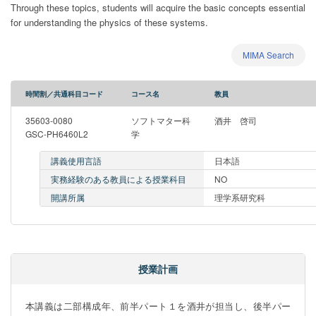
Through these topics, students will acquire the basic concepts essential
for understanding the physics of these systems.
MIMA Search
時間割／共通科目コード
コース名
教員
35603-0080
ソフトマター科
酒井 啓司
GSC-PH6460L2
学
講義使用言語
日本語
実務経験のある教員による授業科目
NO
開講所属
理学系研究科
授業計画
本講義は二部構成年、前半パート１を酒井が担当し、後半パー