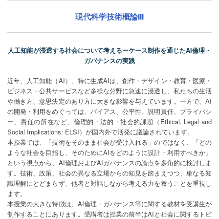
現代科学技術概論III
人工知能が浸透する社会について考えるーケース制作を通じたAI倫理・
ガバナンスの実践
近年、人工知能（AI）、特に生成AIは、創作・デザイン・教育・医療・
ビジネス・公共サービスなど多様な分野に急速に浸透し、私たちの生活
や働き方、意思決定のあり方に大きな影響を与えています。一方で、AI
の開発・利用をめぐっては、バイアス、公平性、説明責任、プライバシ
ー、責任の所在など、倫理的・法的・社会的課題（Ethical, Legal and
Social Implications: ELSI）が国内外で活発に議論されています。
本授業では、「技術をそのまま社会が受け入れる」のではなく、「どの
ような社会を目指し、そのためにAIをどのように設計・利用すべきか」
という視点から、AI倫理およびAIガバナンスの論点を多角的に検討しま
す。技術、政策、社会の異なる立場からの知見を踏まえつつ、単なる知
識理解にとどまらず、他者と対話しながら考える力を養うことを重視し
ます。
本授業の大きな特徴は、AI倫理・ガバナンス等に関する教材を受講生が
制作することにあります。受講者は授業の前半はAIと社会に関するトピ