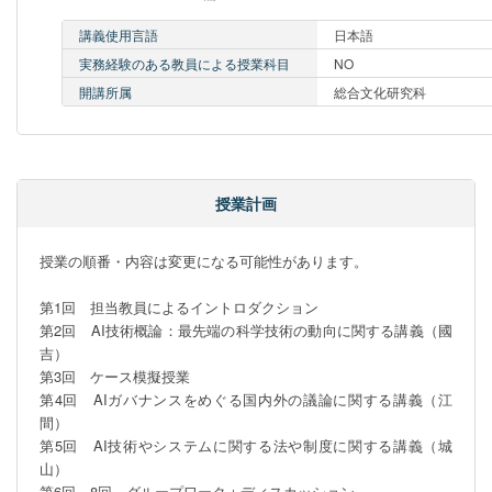
講義使用言語
日本語
実務経験のある教員による授業科目
NO
開講所属
総合文化研究科
授業計画
授業の順番・内容は変更になる可能性があります。

第1回　担当教員によるイントロダクション

第2回　AI技術概論：最先端の科学技術の動向に関する講義（國
吉）

第3回　ケース模擬授業

第4回　AIガバナンスをめぐる国内外の議論に関する講義（江
間）

第5回　AI技術やシステムに関する法や制度に関する講義（城
山）

第6回～8回　グループワーク＋ディスカッション
