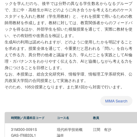
ックを学んだのち、後半では分野の異なる学生数名からなるグループ
で、主に中・高校生がAIとどのように向き合うかを考えるためのケース
スタディを入れた教材（学生用教材）と、それを授業で用いるための教
師用教材を作成します。教材に対しては、教育関係者からのフィードバ
ックを得るほか、外部学生を招いた模擬授業を通じて、実際に教材を使
い、その有効性や改善点を検証します。
生成AIの利用は認められますが、どのように使用したかを明記すること
を求めます。授業全体を通じて、今重要だと思われる「問い」を自ら考
えて作る力、異分野の他者と議論する力、学んだことを実践としてAI倫
理・ガバナンスをわかりやすく伝える力、AIと協働しながら考える力を
身につけることを目標とします。
なお、本授業は、総合文化研究科、情報学環、情報理工学系研究科、公
共政策大学院の合同授業として実施されます。
そのため、105分授業となります。また第1回から対面で行います。
MIMA Search
時間割／共通科目コード
コース名
教員
31M300-0091S
現代科学技術概
江間 有沙
GAS-IT6B33L1
論III