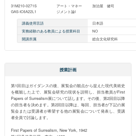
31M210-0271S
アート・マネー
加治屋 健司
GAS-IC6A22L1
ジメント論I
講義使用言語
日本語
実務経験のある教員による授業科目
NO
開講所属
総合文化研究科
授業計画
第1回目はガイダンスの後、展覧会の観点から捉えた現代美術史
を概観した上で、展覧会研究の現状を説明し、担当教員がFirst 
Papers of Surrealism展について話します。その後、第2回目以降
の担当者を決めます。第2回目以降は、毎回、担当者が下記の展
覧会または受講者が希望する他の展覧会について発表し、受講
者全員で討論します。

First Papers of Surrealism, New York, 1942
