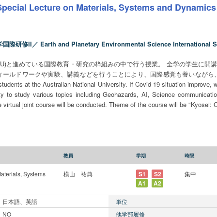
Special Lecture on Materials, Systems and Dynamics 
II／ Earth and Planetary Environmental Science International Sho
NU)と進めている国際教育・研究の枠組みの中で行う授業。 全学の学生に開講す
ィールドワークや実験、講義などを行うことにより、国際感覚も養いながら
udents at the Australian National University. If Covid-19 situation improve, w
ity to study various topics including Geohazards, AI, Science communicat
 virtual joint course will be conducted. Theme of the course will be "Kyosei: 
教員
学期
時限
aterials, Systems
横山 祐典
S1
S2
集中
A1
A2
日本語、英語
単位
NO
他学部履修