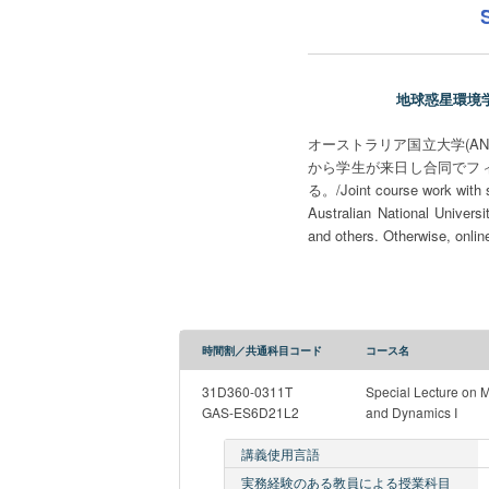
地球惑星環境学国際研修
オーストラリア国立大学(A
から学生が来日し合同でフ
る。/Joint course work with st
Australian National Univers
and others. Otherwise, online
時間割／共通科目コード
コース名
31D360-0311T
Special Lecture on M
GAS-ES6D21L2
and Dynamics I
講義使用言語
実務経験のある教員による授業科目