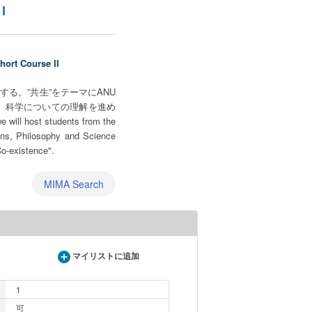
I
rt Course II
る。”共生”をテーマにANU
、科学についての理解を進め
e will host students from the
ions, Philosophy and Science
Co-existence".
MIMA Search
マイリストに追加
1
可