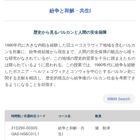
紛争と和解・共生I
歴史から見るバルカンと人間の安全保障
1990年代に大きな内戦を経験した旧ユーゴスラヴィア地域を含むバルカ
ンを対象に、紛争終結後から現在まで、人間の安全保障の観点から様々
な研究がなされているが、この地域の歴史的背景を十分に踏まえたもの
は限られているように思われる。この授業では、1990年代に紛争を経験
したボスニア・ヘルツェゴヴィナとコソヴォを中心とするバルカン史に
関する文献を精読し、歴史的視点から紛争後のバルカン社会を考察でき
るようになることを目指す。
MIMA Search
時間割／共通科目コード
コース名
教員
31D290-0030S
紛争と和解・共
黛 秋津
GAS-HS6C01L1
生I