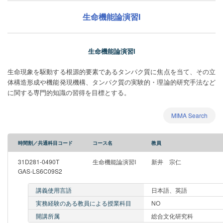
生命機能論演習I
生命機能論演習I
生命現象を駆動する根源的要素であるタンパク質に焦点を当て、その立
体構造形成や機能発現機構、タンパク質の実験的・理論的研究手法など
に関する専門的知識の習得を目標とする。
MIMA Search
時間割／共通科目コード
コース名
教員
31D281-0490T
生命機能論演習I
新井 宗仁
GAS-LS6C09S2
講義使用言語
日本語、英語
実務経験のある教員による授業科目
NO
開講所属
総合文化研究科