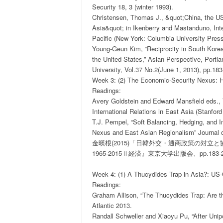
Security 18, 3 (winter 1993).

Christensen, Thomas J., &quot;China, the US
Asia&quot; in Ikenberry and Mastanduno, Inte
Pacific (New York: Columbia University Press,
Young-Geun Kim, “Reciprocity in South Korean
the United States,” Asian Perspective, Portl
University, Vol.37 No.2(June 1, 2013), pp.183
Week 3: (2) The Economic-Security Nexus: Ha
Readings:

Avery Goldstein and Edward Mansfield eds.,
International Relations in East Asia (Stanford 
T.J. Pempel, “Soft Balancing, Hedging, and I
Nexus and East Asian Regionalism” Journal o
金暎根(2015)「日韓外交・通商政策の対立
1965-2015Ⅱ経済』東京大学出版会、pp.183-21
Week 4: (1) A Thucydides Trap in Asia?: US-
Readings:

Graham Allison, “The Thucydides Trap: Are t
Atlantic 2013.

Randall Schweller and Xiaoyu Pu, “After Unipola