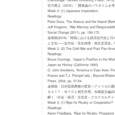
宮川典之（2016）「開発論のパラダイムを考える」
Week 2: (1) Japanese Imperialism

Readings:

Peter Duus, The Abacus and the Sword (Berkele
Jeff Kingston, “War Memory and Responsibilit
Social Change (2011), pp. 156-173.

金暎根(2016)「韓国における経済近代化と
と文化――近代化・安全保障・相互交流史』明
Week 2: (2) The Cold War and Post Pax-Amer
Readings:

Bruce Cumings, “Japan’s Position in the Wor
Japan as History (California 1993).

G. John Ikenberry, “America in East Asia: Pow
Krauss and T.J. Pempel eds., Beyond Bilateral
Press, 2004, pp. 37-54.

金暎根「日米貿易摩擦の変容―アメリカの通商
ＧＡＴＴ・ＷＴＯと相互作用」矢嶋道文編(20
解く〈社会・経済・文化史』クロスカルチャー
Week 3: (1) Ripe for Rivalry or Cooperation?

Readings:

Aaron Friedberg, “Ripe for Rivalry: Prospects f