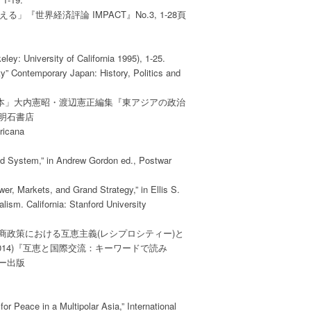
『世界経済評論 IMPACT』No.3, 1-28頁

y: University of California 1995), 1-25.

y” Contemporary Japan: History, Politics and

日本」大内憲昭・渡辺憲正編集『東アジアの政治

石書店

icana

ld System,” in Andrew Gordon ed., Postwar

er, Markets, and Grand Strategy,” in Ellis S.

ism. California: Stanford University

政策における互恵主義(レシプロシティー)と

14)『互恵と国際交流：キーワードで読み

出版

or Peace in a Multipolar Asia,” International
