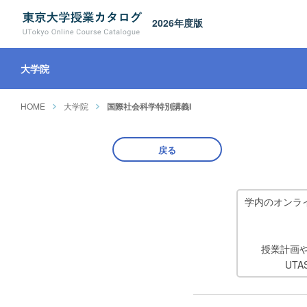
2026年度版
大学院
HOME
大学院
国際社会科学特別講義I
戻る
学内のオンラ
授業計画
UT