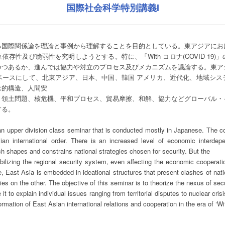
国際社会科学特別講義I
る国際関係論を理論と事例から理解することを目的としている。東アジアにお
存性及び脆弱性を究明しようとする。特に、「With コロナ(COVID-19
つつあるか、進んでは協力や対立のプロセス及びメカニズムを議論する。東ア
ベースにして、北東アジア、日本、中国、韓国 アメリカ、近代化、地域シス
念的構造、人間安
、領土問題、核危機、平和プロセス、貿易摩擦、和解、協力などグローバル・
する。
an upper division class seminar that is conducted mostly in Japanese. The c
an international order. There is an increased level of economic interdep
 shapes and constrains national strategies chosen for security. But the
bilizing the regional security system, even affecting the economic cooperat
e, East Asia is embedded in ideational structures that present clashes of nati
ties on the other. The objective of this seminar is to theorize the nexus of s
it to explain individual issues ranging from territorial disputes to nuclear crisi
ormation of East Asian international relations and cooperation in the era of ‘