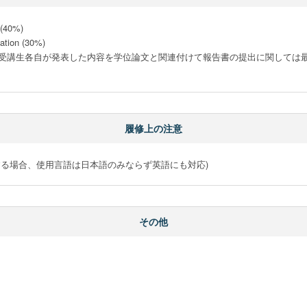
(40%)

ion (30%)

paper (30%)： 受講生各自が発表した内容を学位論文と関連付けて報告書の提出に関
履修上の注意
する場合、使用言語は日本語のみならず英語にも対応)
その他

