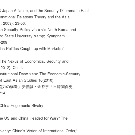
-Japan Alliance, and the Security Dilemma in East

rnational Relations Theory and the Asia

 2003): 23-56.

 Security Policy vis-à-vis North Korea and

and State University &amp; Kyungnam

-208

s Politics Caught up with Markets?

 The Nexus of Economics, Security and

2012). Ch. 1.

nstitutional Darwinism: The Economic-Security

f East Asian Studies 10(2010).

と協力の構造」安倍誠・金都亨『日韓関係史

4

China Hegemonic Rivalry

he US and China Headed for War?” The

rity: China’s Vision of International Order,”
