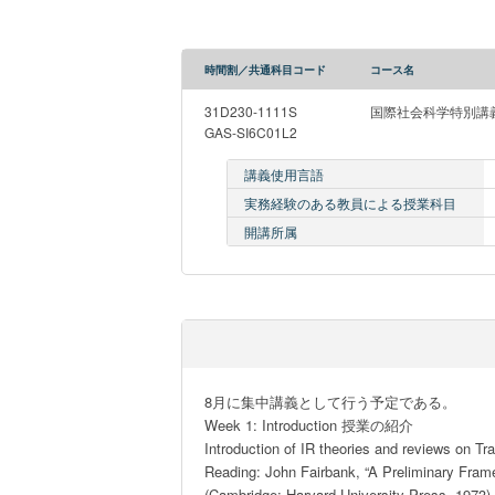
時間割／共通科目コード
コース名
31D230-1111S
国際社会科学特別講義
GAS-SI6C01L2
講義使用言語
実務経験のある教員による授業科目
開講所属
8月に集中講義として行う予定である。

Week 1: Introduction 授業の紹介

Introduction of IR theories and reviews on Tra
Reading: John Fairbank, “A Preliminary Frame
(Cambridge: Harvard University Press, 1973), 