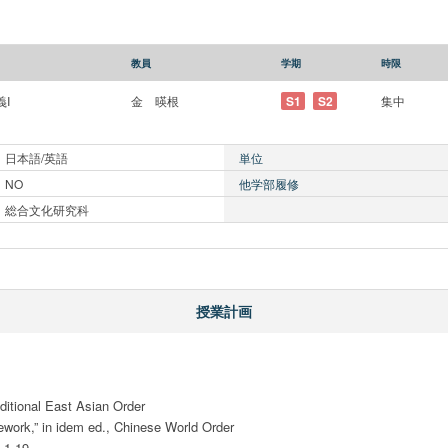
教員
学期
時限
I
金 暎根
S1
S2
集中
日本語/英語
単位
NO
他学部履修
総合文化研究科
授業計画
ditional East Asian Order

work,” in idem ed., Chinese World Order

1-19.
