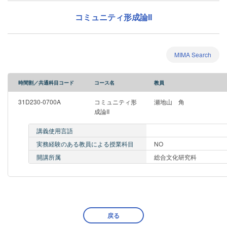
コミュニティ形成論II
MIMA Search
時間割／共通科目コード
コース名
教員
31D230-0700A
コミュニティ形
瀬地山 角
成論II
講義使用言語
実務経験のある教員による授業科目
NO
開講所属
総合文化研究科
戻る