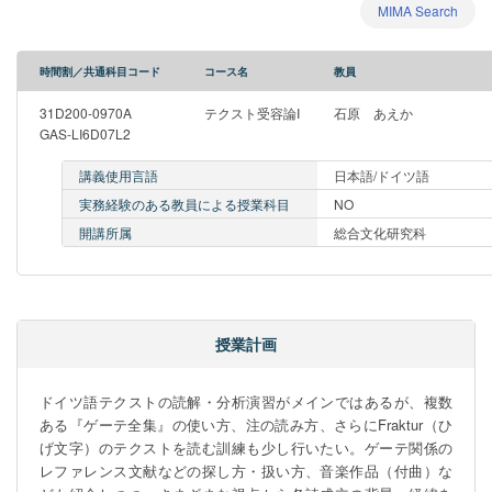
MIMA Search
時間割／共通科目コード
コース名
教員
31D200-0970A
テクスト受容論I
石原 あえか
GAS-LI6D07L2
講義使用言語
日本語/ドイツ語
実務経験のある教員による授業科目
NO
開講所属
総合文化研究科
授業計画
ドイツ語テクストの読解・分析演習がメインではあるが、複数
ある『ゲーテ全集』の使い方、注の読み方、さらにFraktur（ひ
げ文字）のテクストを読む訓練も少し行いたい。ゲーテ関係の
レファレンス文献などの探し方・扱い方、音楽作品（付曲）な