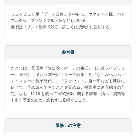
ミュンヒェン版『ゲーテ全集』を中心に、ヴァイマル版、ハン
ブルク版、フランクフルト版なども用いる。

最初はプリント配布で対応、詳しくは授業中に説明する。
参考書
たとえば、柴田翔『詩に映るゲーテの生涯』（丸善ライブラリ
ー、1996）、また日本語訳『ゲーテ詩集』や『ヴィルヘルム・
マイスターの徒弟時代』、『ファウスト』第一部なども興味に
応じて、予め読んでおくことを奨める。授業中に適宜紹介の予
定。なお、UTOLを使って適宜授業に関する情報・指示・資料等
も出す予定のため、忘れずに登録すること。
履修上の注意