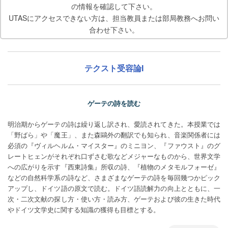
の情報を確認して下さい。
UTASにアクセスできない方は、担当教員または部局教務へお問い
合わせ下さい。
テクスト受容論I
ゲーテの詩を読む
明治期からゲーテの詩は繰り返し訳され、愛読されてきた。本授業では
「野ばら」や「魔王」、また森鷗外の翻訳でも知られ、音楽関係者には
必須の『ヴィルヘルム・マイスター』のミニヨン、『ファウスト』のグ
レートヒェンがそれぞれ口ずさむ歌などメジャーなものから、世界文学
への広がりを示す『西東詩集』所収の詩、『植物のメタモルフォーゼ』
などの自然科学系の詩など、さまざまなゲーテの詩を毎回幾つかピック
アップし、ドイツ語の原文で読む。ドイツ語読解力の向上とともに、一
次・二次文献の探し方・使い方・読み方、ゲーテおよび彼の生きた時代
やドイツ文学史に関する知識の獲得も目標とする。