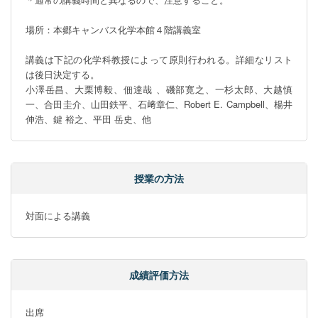
場所：本郷キャンバス化学本館４階講義室

講義は下記の化学科教授によって原則行われる。詳細なリスト
は後日決定する。

小澤岳昌、大栗博毅、佃達哉 、磯部寛之、一杉太郎、大越慎
一、合田圭介、山田鉄平、石﨑章仁、Robert E. Campbell、楊井
伸浩、鍵 裕之、平田 岳史、他
授業の方法
対面による講義
成績評価方法
出席