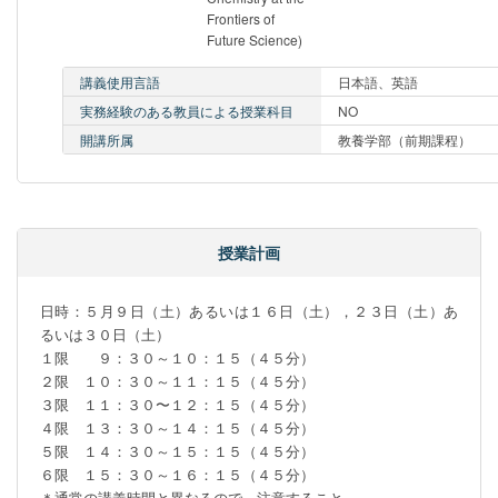
Frontiers of
Future Science)
講義使用言語
日本語、英語
実務経験のある教員による授業科目
NO
開講所属
教養学部（前期課程）
授業計画
日時：５月９日（土）あるいは１６日（土），２３日（土）あ
るいは３０日（土）　 

１限　　９：３０～１０：１５（４５分）

２限　１０：３０～１１：１５（４５分）

３限　１１：３０〜１２：１５（４５分）

４限　１３：３０～１４：１５（４５分）

５限　１４：３０～１５：１５（４５分）

６限　１５：３０～１６：１５（４５分）

＊通常の講義時間と異なるので、注意すること。
