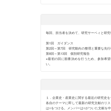
毎回、担当者を決めて、研究サーベィと研究報
第1回　ガイダンス

第2回～第7回　研究動向の整理と重要な先行
第8回～第13回　個別研究報告

※最初の回に順番決めを行うため、参加希
い。
１．企業史・産業史に関する最近の研究史を
各自のテーマに即して最新の研究文献のリス
は○をつける。メンバーは○がついた文献を中