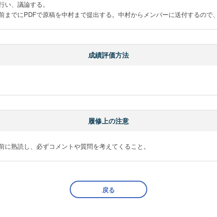
行い、議論する。

前までにPDFで原稿を中村まで提出する。中村からメンバーに送付するので
成績評価方法
履修上の注意
前に熟読し、必ずコメントや質問を考えてくること。
戻る