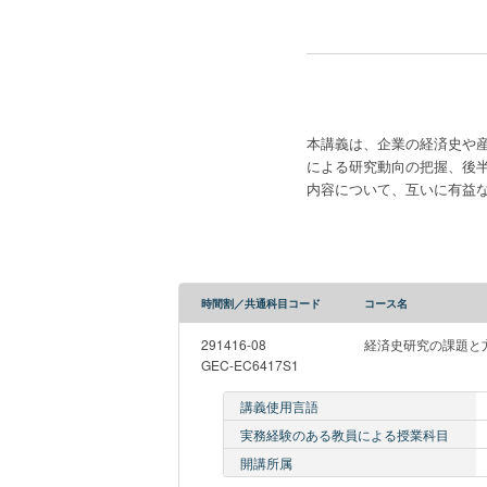
本講義は、企業の経済史や
による研究動向の把握、後
内容について、互いに有益
時間割／共通科目コード
コース名
291416-08
経済史研究の課題と
GEC-EC6417S1
講義使用言語
実務経験のある教員による授業科目
開講所属