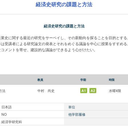
経済史研究の課題と方法
経済史研究の課題と方法
産業史に関する最近の研究をサーベイし、その新動向を探ることを目的とする
半は受講者による研究論文の発表とそれをめぐる議論を中心に授業をすすめる
なコメントを寄せ、建設的な議論ができるよう心がけたい。
教員
学期
時限
方法
中村 尚史
A1
A2
水曜4限
日本語
単位
NO
他学部履修
経済学研究科