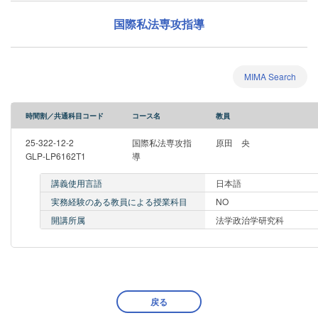
国際私法専攻指導
MIMA Search
時間割／共通科目コード
コース名
教員
25-322-12-2
国際私法専攻指
原田 央
GLP-LP6162T1
導
講義使用言語
日本語
実務経験のある教員による授業科目
NO
開講所属
法学政治学研究科
戻る