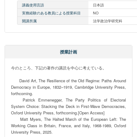
講義使用言語
日本語
実務経験のある教員による授業科目
NO
開講所属
法学政治学研究科
授業計画
今のところ、下記の著作の講読を中心に考えている。

　　David Art, The Resilience of the Old Regime: Paths Around 
Democracy in Europe, 1832–1919, Cambridge University Press, 
forthcoming.

　　Patrick Emmenegger, The Party Politics of Electoral 
System Choice: Stacking the Deck in First-Wave Democracies, 
Oxford University Press, forthcoming.[Open Access]

　　Matt Myers, The Halted March of the European Left: The 
Working Class in Britain, France, and Italy, 1968-1989, Oxford 
University Press, 2025.
