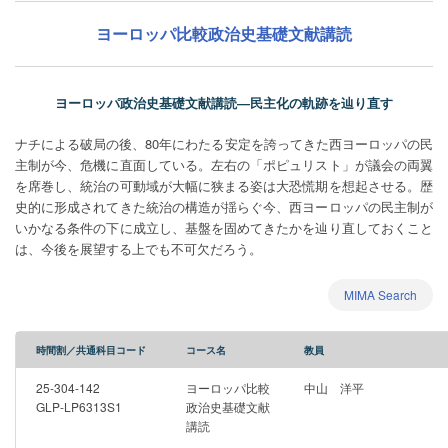
ヨーロッパ比較政治史基礎文献講読
ヨーロッパ政治史基礎文献講読―民主化の軌跡を辿り直す
ナチによる破局の後、80年にわたる安定を誇ってきた西ヨーロッパの民
主制が今、危機に直面している。左右の「ポピュリスト」が議会の両翼
を席巻し、統治の可動域が大幅に狭まる姿は大恐慌期を想起させる。歴
史的に形成されてきた統治の構造が揺らぐ今、西ヨーロッパの民主制が
いかなる条件の下に成立し、基盤を固めてきたかを辿り直しておくこと
は、今後を展望する上でも不可欠だろう。
MIMA Search
時間割／共通科目コード
コース名
教員
25-304-142
ヨーロッパ比較
中山 洋平
GLP-LP6313S1
政治史基礎文献
講読