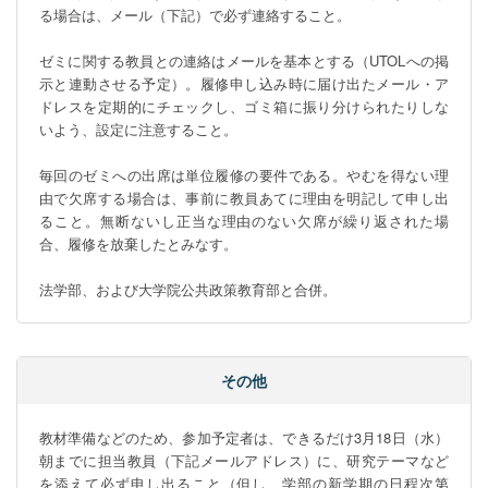
る場合は、メール（下記）で必ず連絡すること。

ゼミに関する教員との連絡はメールを基本とする（UTOLへの掲
示と連動させる予定）。履修申し込み時に届け出たメール・ア
ドレスを定期的にチェックし、ゴミ箱に振り分けられたりしな
いよう、設定に注意すること。

毎回のゼミへの出席は単位履修の要件である。やむを得ない理
由で欠席する場合は、事前に教員あてに理由を明記して申し出
ること。無断ないし正当な理由のない欠席が繰り返された場
合、履修を放棄したとみなす。

法学部、および大学院公共政策教育部と合併。
その他
教材準備などのため、参加予定者は、できるだけ3月18日（水）
朝までに担当教員（下記メールアドレス）に、研究テーマなど
を添えて必ず申し出ること（但し、学部の新学期の日程次第