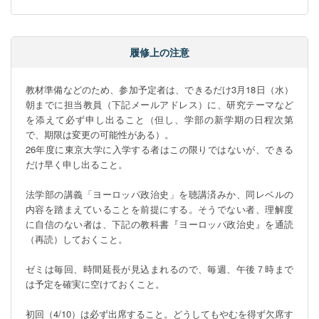
履修上の注意
教材準備などのため、参加予定者は、できるだけ3月18日（水）
朝までに担当教員（下記メールアドレス）に、研究テーマなど
を添えて必ず申し出ること（但し、学部の新学期の日程次第
で、期限は変更の可能性がある）。

26年度に東京大学に入学する者はこの限りではないが、できる
だけ早く申し出ること。

法学部の講義「ヨーロッパ政治史」を聴講済みか、同レベルの
内容を踏まえていることを前提にする。そうでない者、理解度
に自信のない者は、下記の教科書『ヨーロッパ政治史』を通読
（再読）しておくこと。

ゼミは毎回、時間延長が見込まれるので、毎週、午後７時まで
は予定を確実に空けておくこと。

初回（4/10）は必ず出席すること。どうしてもやむを得ず欠席す