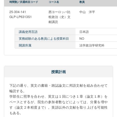
時間割／共通科目コード
コース名
教員
25-304-141
西ヨーロッパ比
中山 洋平
GLP-LP6313S1
較政治（史）文
献講読
講義使用言語
日本語
実務経験のある教員による授業科目
NO
開講所属
法学政治学研究科
授業計画
下記の通り、英文の書籍・雑誌論文に邦語文献を組み合わせて
輪読する。

学部生に照準を合わせ、英文は１回につき１章（論文１本）を
ベースとするが、院生の参加者数などによっては、分量を増や
す（論文２本程度まで）。英語以外の文献を取り上げる可能性
もある。
