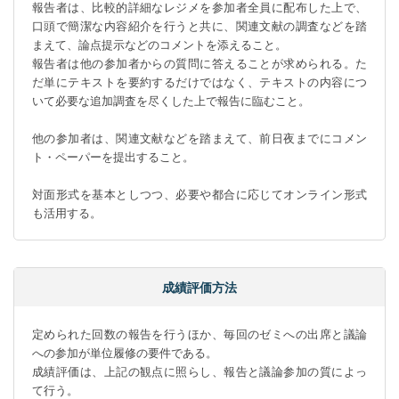
報告者は、比較的詳細なレジメを参加者全員に配布した上で、
口頭で簡潔な内容紹介を行うと共に、関連文献の調査などを踏
まえて、論点提示などのコメントを添えること。

報告者は他の参加者からの質問に答えることが求められる。た
だ単にテキストを要約するだけではなく、テキストの内容につ
いて必要な追加調査を尽くした上で報告に臨むこと。

他の参加者は、関連文献などを踏まえて、前日夜までにコメン
ト・ペーパーを提出すること。

対面形式を基本としつつ、必要や都合に応じてオンライン形式
も活用する。
成績評価方法
定められた回数の報告を行うほか、毎回のゼミへの出席と議論
への参加が単位履修の要件である。

成績評価は、上記の観点に照らし、報告と議論参加の質によっ
て行う。