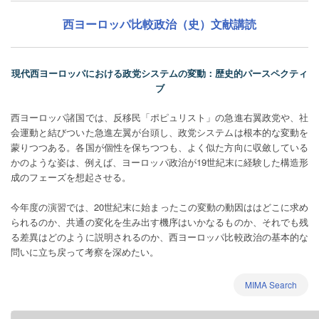
西ヨーロッパ比較政治（史）文献講読
現代西ヨーロッパにおける政党システムの変動：歴史的パースペクティ
ブ
西ヨーロッパ諸国では、反移民「ポピュリスト」の急進右翼政党や、社
会運動と結びついた急進左翼が台頭し、政党システムは根本的な変動を
蒙りつつある。各国が個性を保ちつつも、よく似た方向に収斂している
かのような姿は、例えば、ヨーロッパ政治が19世紀末に経験した構造形
成のフェーズを想起させる。
今年度の演習では、20世紀末に始まったこの変動の動因ははどこに求め
られるのか、共通の変化を生み出す機序はいかなるものか、それでも残
る差異はどのように説明されるのか、西ヨーロッパ比較政治の基本的な
問いに立ち戻って考察を深めたい。
MIMA Search