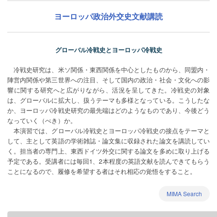
ヨーロッパ政治外交史文献講読
グローバル冷戦史とヨーロッパ冷戦史
冷戦史研究は、米ソ関係・東西関係を中心としたものから、同盟内・
陣営内関係や第三世界への注目、そして国内の政治・社会・文化への影
響に関する研究へと広がりながら、活況を呈してきた。冷戦史の対象
は、グローバルに拡大し、扱うテーマも多様となっている。こうしたな
か、ヨーロッパ冷戦史研究の最先端はどのようなものであり、今後どう
なっていく（べき）か。
本演習では、グローバル冷戦史とヨーロッパ冷戦史の接点をテーマと
して、主として英語の学術雑誌・論文集に収録された論文を講読してい
く。担当者の専門上、東西ドイツ外交に関する論文を多めに取り上げる
予定である。受講者には毎回1、2本程度の英語文献を読んできてもらう
ことになるので、履修を希望する者はそれ相応の覚悟をすること。
MIMA Search