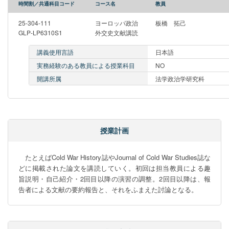
時間割／共通科目コード
コース名
教員
25-304-111
ヨーロッパ政治
板橋 拓己
GLP-LP6310S1
外交史文献講読
講義使用言語
日本語
実務経験のある教員による授業科目
NO
開講所属
法学政治学研究科
授業計画
　たとえばCold War History誌やJournal of Cold War Studies誌な
どに掲載された論文を講読していく。初回は担当教員による趣
旨説明・自己紹介・2回目以降の演習の調整。2回目以降は、報
告者による文献の要約報告と、それをふまえた討論となる。