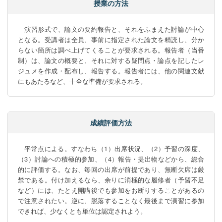
授業の方法
　演習形式で、論文の要約報告と、それをふまえた討論が中心
となる。受講者は全員、事前に指定された論文を精読し、分か
らない箇所は調べ上げてくることが要求される。報告者（当番
制）は、論文の概要と、それに対する疑問点・論点を記したレ
ジュメを作成・配布し、報告する。報告者には、他の関連文献
にもあたるなど、十全な準備が要求される。
成績評価方法
　平常点による。すなわち（1）出席状況、（2）予習の深度、
（3）討論への積極的参加、（4）報告・提出物などから、総合
的に評価する。なお、毎回の出席が前提であり、無断欠席は厳
禁である。付け加えるなら、余りに消極的な履修者（予習不足
など）には、たとえ開講後でも参加をお断りすることがあるの
で注意されたい。逆に、脱落することなく最後まで演習に参加
できれば、少なくとも単位は認定されよう。