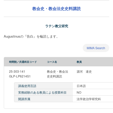
教会史・教会法史史料講読
ラテン教父研究
Augustinusの『告白』を輪読します。
MIMA Search
時間割／共通科目コード
コース名
教員
25-303-141
教会史・教会法
源河 達史
GLP-LP6214S1
史史料講読
講義使用言語
日本語
実務経験のある教員による授業科目
NO
開講所属
法学政治学研究科