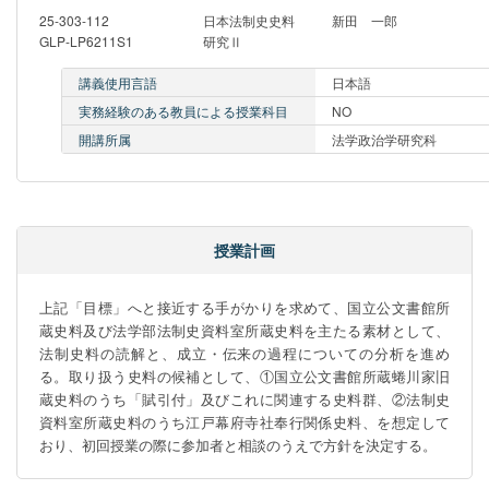
25-303-112
日本法制史史料
新田 一郎
GLP-LP6211S1
研究Ⅱ
講義使用言語
日本語
実務経験のある教員による授業科目
NO
開講所属
法学政治学研究科
授業計画
上記「目標」へと接近する手がかりを求めて、国立公文書館所
蔵史料及び法学部法制史資料室所蔵史料を主たる素材として、
法制史料の読解と、成立・伝来の過程についての分析を進め
る。取り扱う史料の候補として、①国立公文書館所蔵蜷川家旧
蔵史料のうち「賦引付」及びこれに関連する史料群、②法制史
資料室所蔵史料のうち江戸幕府寺社奉行関係史料、を想定して
おり、初回授業の際に参加者と相談のうえで方針を決定する。