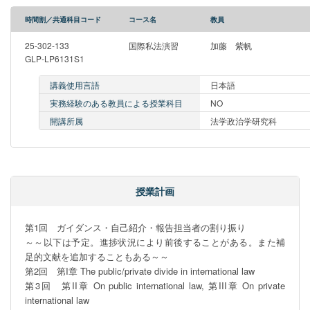
時間割／共通科目コード
コース名
教員
25-302-133
国際私法演習
加藤 紫帆
GLP-LP6131S1
講義使用言語
日本語
実務経験のある教員による授業科目
NO
開講所属
法学政治学研究科
授業計画
第1回　ガイダンス・自己紹介・報告担当者の割り振り

～～以下は予定。進捗状況により前後することがある。また補
足的文献を追加することもある～～

第2回　第I章 The public/private divide in international law 

第3回　第II章 On public international law, 第III章 On private 
international law
