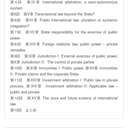
第4回　第IV章 International arbitration: a semi-autonomous 
system 

第5回　第V章 Transnational law beyond the State? 

第6回　第VI章 Public international law: pluralism or systemic 
integration?

第7回　第VII章 State responsibility for the exercise of public 
power 

第8回　第VIII章 Foreign relations law: public power – private 
remedies

第9回　第IX章 Jurisdiction I: External exercise of public power, 
第X章 Jurisdiction II:  The control of private parties

第10回　第XI章 Immunities I: Public power, 第XII章 Immunities 
II: Private claims and the corporate State 

第11回　第XIII章 Investment arbitration I: Public law in private 
process, 第XIV章  Investment arbitration II: Applicable law – 
public and private

第12回　第XV章 The once and future science of international 
law

第13回　まとめ