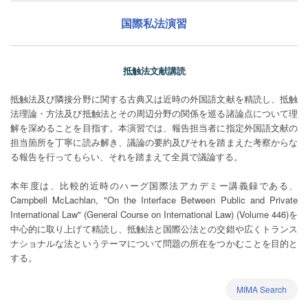
国際私法演習
抵触法文献講読
抵触法及び隣接分野に関する古典又は近時の外国語文献を精読し、抵触
法理論・方法及び抵触法とその周辺分野の関係を巡る諸論点について理
解を深めることを目指す。本演習では、報告担当者に指定外国語文献の
担当箇所を丁寧に読み解き、議論の要約及びそれを踏まえた考察からな
る報告を行ってもらい、それを踏まえて全員で議論する。
本年度は、比較的近時のハーグ国際法アカデミー講義録である、
Campbell McLachlan, "On the Interface Between Public and Private
International Law" (General Course on International Law) (Volume 446)を
中心的に取り上げて精読し、抵触法と国際公法との交錯や広くトランス
ナショナルな法というテーマについて問題の所在をつかむことを目的と
する。
MIMA Search