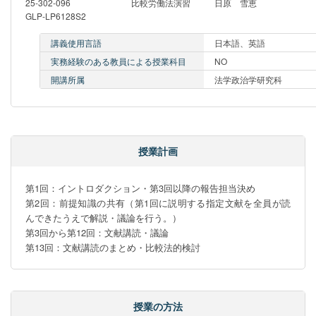
25-302-096
比較労働法演習
日原 雪恵
GLP-LP6128S2
講義使用言語
日本語、英語
実務経験のある教員による授業科目
NO
開講所属
法学政治学研究科
授業計画
第1回：イントロダクション・第3回以降の報告担当決め

第2回：前提知識の共有（第1回に説明する指定文献を全員が読
んできたうえで解説・議論を行う。）

第3回から第12回：文献講読・議論

第13回：文献講読のまとめ・比較法的検討
授業の方法