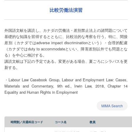
比較労働法演習
外国語文献を講読し、カナダの労働法・差別禁止法上の諸問題について
基礎的な知識を習得するとともに、比較法的な考察を行う。特に、間接
差別（カナダではadverse impact discriminationという）・合理的配慮
（カナダではduty to accommodateといい、障害差別以外でも問題とな
る）を中心に検討する。
講読文献は下記の予定である。変更がある場合、夏ごろにシラバスを更
新する。
・Labour Law Casebook Group, Labour and Employment Law: Cases,
Materials and Commentary, 9th ed., Irwin Law, 2018, Chapter 14
Equality and Human Rights in Employment
MIMA Search
時間割／共通科目コード
コース名
教員